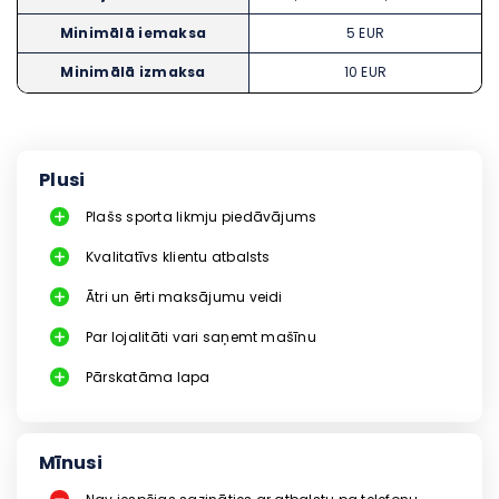
Minimālā iemaksa
5 EUR
Minimālā izmaksa
10 EUR
Plusi
Plašs sporta likmju piedāvājums
Kvalitatīvs klientu atbalsts
Ātri un ērti maksājumu veidi
Par lojalitāti vari saņemt mašīnu
Pārskatāma lapa
Mīnusi