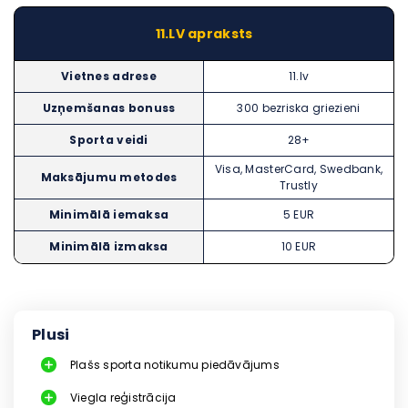
11.LV apraksts
Vietnes adrese
11.lv
Uzņemšanas bonuss
300 bezriska griezieni
Sporta veidi
28+
Visa, MasterCard, Swedbank,
Maksājumu metodes
Trustly
Minimālā iemaksa
5 EUR
Minimālā izmaksa
10 EUR
Plusi
Plašs sporta notikumu piedāvājums
Viegla reģistrācija