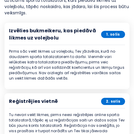
uzticams sporta totalizators, kurš piedāvā likmes uz
volejbolu, tāpēc noskaidro, kas jādara, lai šis process būtu
veiksmīgs.
Izvēlies bukmeikeru, kas piedāvā
1. solis
likmes uz volejbolu
Pirms sāc veikt likmes uz volejbolu, Tev jāizvēlas, kurā no
daudziem sporta totalizatoriem to darīsi. Vienmēr vari
ielūkoties katra totalizatora piedāvājumu, pirms veic
reģistrāciju, kā arī vari salīdzināt koeficientus un likmju tirgus
piedāvājumus. Nav aizliegts arī reģistrēties vairākos saitos
un veikt likmes dažādās vietās.
Reģistrējies vietnē
2. solis
Tu nevari veikt likmes, pirms neesi reģistrējies online sporta
totalizatorā, tāpēc ej uz reģistrācijas saiti un dažos soļos Tev
būs jauns konts totalizatorā. Reģistrācija nav sarežģīta, jo
viss prasītais ir turpat norādīts un Tev tikai jāievada