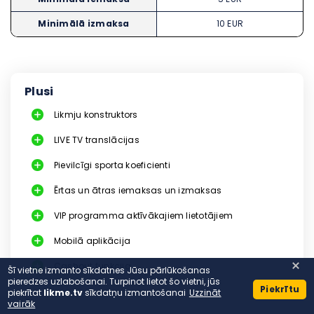
Minimālā izmaksa
10 EUR
Plusi
Likmju konstruktors
LIVE TV translācijas
Pievilcīgi sporta koeficienti
Ērtas un ātras iemaksas un izmaksas
VIP programma aktīvākajiem lietotājiem
Mobilā aplikācija
Cashout funkcija
Šī vietne izmanto sīkdatnes Jūsu pārlūkošanas
pieredzes uzlabošanai. Turpinot lietot šo vietni, jūs
Piekrītu
piekrītat
likme.tv
sīkdatņu izmantošanai
Uzzināt
vairāk