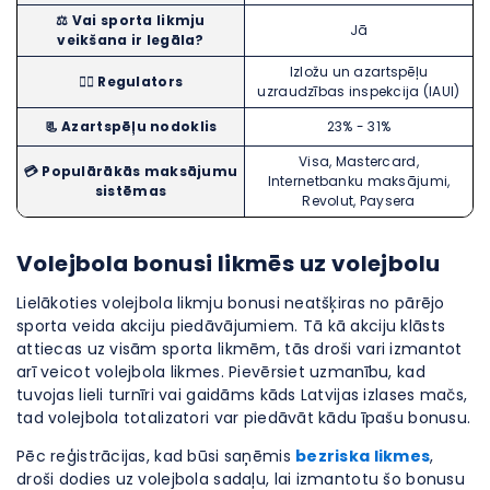
⚖️ Vai sporta likmju
Jā
veikšana ir legāla?
Izložu un azartspēļu
🕵️‍♂️ Regulators
uzraudzības inspekcija (IAUI)
📃 Azartspēļu nodoklis
23% - 31%
Visa, Mastercard,
💳 Populārākās maksājumu
Internetbanku maksājumi,
sistēmas
Revolut, Paysera
Volejbola bonusi likmēs uz volejbolu
Lielākoties volejbola likmju bonusi neatšķiras no pārējo
sporta veida akciju piedāvājumiem. Tā kā akciju klāsts
attiecas uz visām sporta likmēm, tās droši vari izmantot
arī veicot volejbola likmes. Pievērsiet uzmanību, kad
tuvojas lieli turnīri vai gaidāms kāds Latvijas izlases mačs,
tad volejbola totalizatori var piedāvāt kādu īpašu bonusu.
Pēc reģistrācijas, kad būsi saņēmis
bezriska likmes
,
droši dodies uz volejbola sadaļu, lai izmantotu šo bonusu