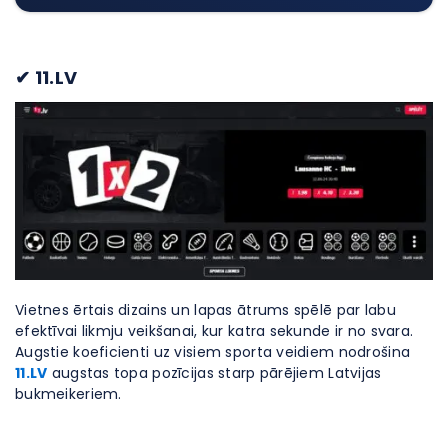
✔ 11.LV
Vietnes ērtais dizains un lapas ātrums spēlē par labu
efektīvai likmju veikšanai, kur katra sekunde ir no svara.
Augstie koeficienti uz visiem sporta veidiem nodrošina
11.LV
augstas topa pozīcijas starp pārējiem Latvijas
bukmeikeriem.