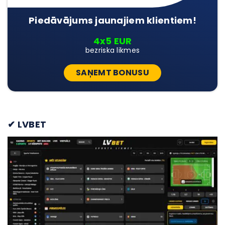
Piedāvājums jaunajiem klientiem!
4x5 EUR
bezriska likmes
SAŅEMT BONUSU
✔ LVBET