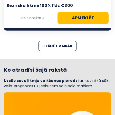
Bezriska likme 100% līdz €300
APMEKLĒT
Lasīt apskatu
IELĀDĒT VAIRĀK
Ko atradīsi šajā rakstā
Uzsāc savu likmju veikšanas pieredzi
un uzzini kā sākt
veikt prognozes uz jebkuriem volejbola mačiem.