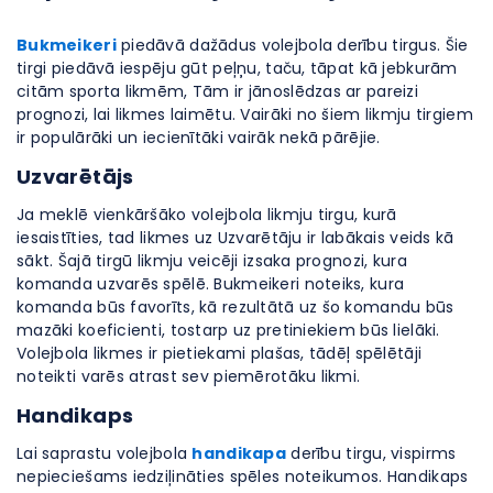
Bukmeikeri
piedāvā dažādus volejbola derību tirgus. Šie
tirgi piedāvā iespēju gūt peļņu, taču, tāpat kā jebkurām
citām sporta likmēm, Tām ir jānoslēdzas ar pareizi
prognozi, lai likmes laimētu. Vairāki no šiem likmju tirgiem
ir populārāki un iecienītāki vairāk nekā pārējie.
Uzvarētājs
Ja meklē vienkāršāko volejbola likmju tirgu, kurā
iesaistīties, tad likmes uz Uzvarētāju ir labākais veids kā
sākt. Šajā tirgū likmju veicēji izsaka prognozi, kura
komanda uzvarēs spēlē. Bukmeikeri noteiks, kura
komanda būs favorīts, kā rezultātā uz šo komandu būs
mazāki koeficienti, tostarp uz pretiniekiem būs lielāki.
Volejbola likmes ir pietiekami plašas, tādēļ spēlētāji
noteikti varēs atrast sev piemērotāku likmi.
Handikaps
Lai saprastu volejbola
handikapa
derību tirgu, vispirms
nepieciešams iedziļināties spēles noteikumos. Handikaps