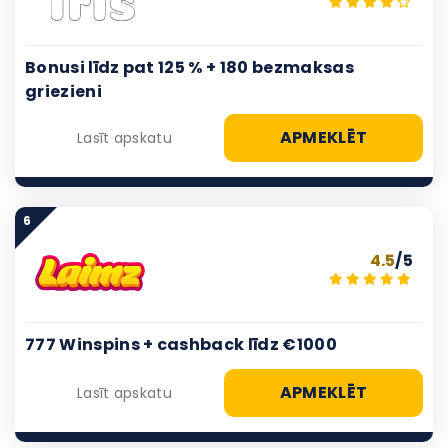
Bonusi līdz pat 125 % + 180 bezmaksas
griezieni
APMEKLĒT
Lasīt apskatu
6
4.5
/5
777 Winspins + cashback līdz €1000
APMEKLĒT
Lasīt apskatu