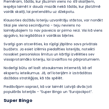
Piemēram, tādās, kur jāuzmin viens no 49 skaitļiem,
iespēja laimēt ir daudz mazāk nekā tādās, kur jāatzīmē
vairāk skaitļi, lai pretendētu uz džekpotu.
Klausoties dažādu loteriju uzvarētāju stāstos, var nonākt
tikai pie viena secinājuma - teju neviens no
laimējušajiem to nav paveicis ar pirmo reizi. Visi kā viens
apgalvo, ka iegādātas ir vairākas biļetes.
Svarīgi gan atcerēties, ka rūpīgi jāplāno savs privātais
budžets. Ja esiet izlēmis piedalīties loterijās, noteikti
nosakiet personiskos limitus un kārtīgi izvēlēties sev
vissaprotamāko loteriju, lai izvairītos no pārpratumiem.
Noderīgi būtu arī lasīt atsauksmes internetā, kā arī
ekspertu ieteikumus. Jā, arī loterijām ir izstrādātas
dažādas stratēģijas, kā tās spēlēt.
Piedāvājam saprast, kā var laimēt Latvijā divās ļoti
populārās loterijās - “Super Bingo un “Eurojackpot”.
Super Bingo