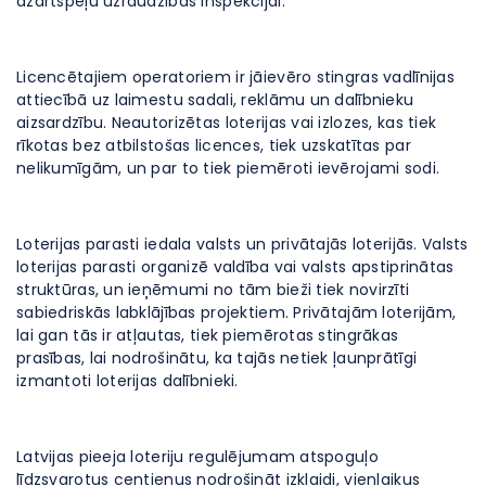
azartspēļu uzraudzības inspekcijai.
Licencētajiem operatoriem ir jāievēro stingras vadlīnijas
attiecībā uz laimestu sadali, reklāmu un dalībnieku
aizsardzību. Neautorizētas loterijas vai izlozes, kas tiek
rīkotas bez atbilstošas licences, tiek uzskatītas par
nelikumīgām, un par to tiek piemēroti ievērojami sodi.
Loterijas parasti iedala valsts un privātajās loterijās. Valsts
loterijas parasti organizē valdība vai valsts apstiprinātas
struktūras, un ieņēmumi no tām bieži tiek novirzīti
sabiedriskās labklājības projektiem. Privātajām loterijām,
lai gan tās ir atļautas, tiek piemērotas stingrākas
prasības, lai nodrošinātu, ka tajās netiek ļaunprātīgi
izmantoti loterijas dalībnieki.
Latvijas pieeja loteriju regulējumam atspoguļo
līdzsvarotus centienus nodrošināt izklaidi, vienlaikus