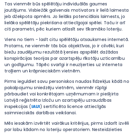
Tas vienmēr būs spēlētāju individuālās gaumes
jautājums. Visbiežāk galvenais motivators ir lielā laimesta
jeb džekpota apmērs. Jo lielāks potenciālais laimests, jo
lielāka spēlētāju piekrišana attiecīgajai spēlei. Taču ir arī
citi parametri, pēc kuriem atlasīt sev tīkamāko loteriju.
Viens no tiem - lasīt citu spēlētāju atsauksmes internetā.
Protams, ne vienmēr tās būs objektīvas, jo ir cilvēki, kuri
biežu zaudējumu rezultātā ķersies apspēlēt dažādas
konspirācijas teorijas par azartspēļu rīkotāju uzticamību
un godīgumu. Tāpēc svarīgi ir neuzķerties uz interneta
troļļiem un krāpnieciskām vietnēm.
Pirms ieguldiet savu personiskos naudas līdzekļus kādā no
pakalpojumu sniedzēju vietnēm, vienmēr rūpīgi
pārbaudiet vai konkrētajam uzņēmumam ir piešķirta
Latvijā reģistrēta Izložu un azartspēļu uzraudzības
inspekcijas (
IAUI
) sertificēta licence attiecīgās
saimnieciskās darbības veikšanai.
Mēs iesakām izvērtēt vairākus kritērijus, pirms izdarīt izvēli
par labu kādam no loteriju operatoriem. Nesteidzieties