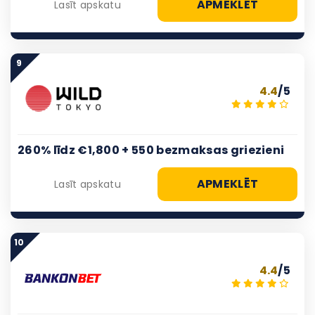
APMEKLĒT
Lasīt apskatu
9
4.4
/5
260% līdz €1,800 + 550 bezmaksas griezieni
APMEKLĒT
Lasīt apskatu
10
4.4
/5