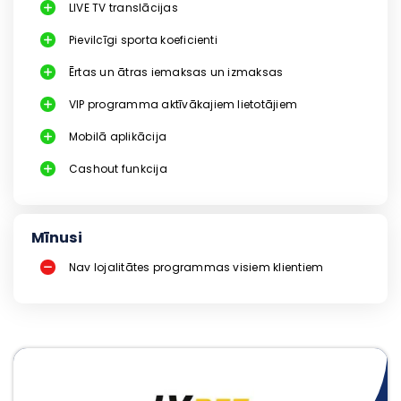
LIVE TV translācijas
Pievilcīgi sporta koeficienti
Ērtas un ātras iemaksas un izmaksas
VIP programma aktīvākajiem lietotājiem
Mobilā aplikācija
Cashout funkcija
Mīnusi
Nav lojalitātes programmas visiem klientiem