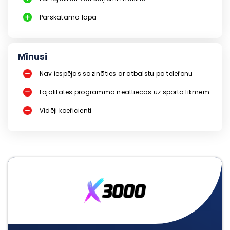
Pārskatāma lapa
Mīnusi
Nav iespējas sazināties ar atbalstu pa telefonu
Lojalitātes programma neattiecas uz sporta likmēm
Vidēji koeficienti