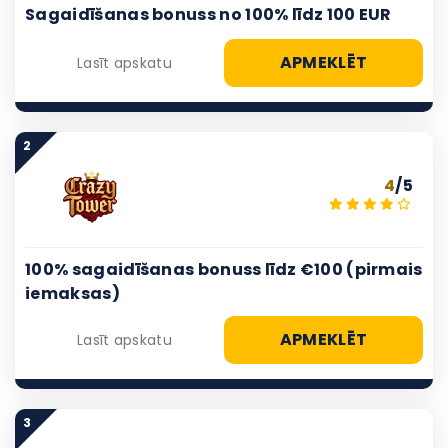
Sagaidīšanas bonuss no 100% līdz 100 EUR
APMEKLĒT
Lasīt apskatu
2
4
/5
100% sagaidīšanas bonuss līdz €100 (pirmais
iemaksas)
APMEKLĒT
Lasīt apskatu
3