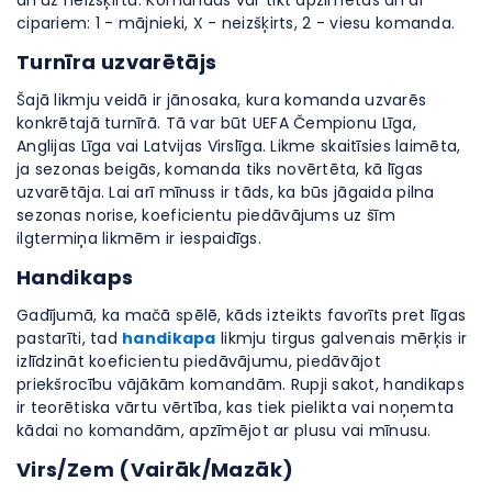
arī uz neizšķirtu. Komandas var tikt apzīmētas arī ar
cipariem: 1 - mājnieki, X - neizšķirts, 2 - viesu komanda.
Turnīra uzvarētājs
Šajā likmju veidā ir jānosaka, kura komanda uzvarēs
konkrētajā turnīrā. Tā var būt UEFA Čempionu Līga,
Anglijas Līga vai Latvijas Virslīga. Likme skaitīsies laimēta,
ja sezonas beigās, komanda tiks novērtēta, kā līgas
uzvarētāja. Lai arī mīnuss ir tāds, ka būs jāgaida pilna
sezonas norise, koeficientu piedāvājums uz šīm
ilgtermiņa likmēm ir iespaidīgs.
Handikaps
Gadījumā, ka mačā spēlē, kāds izteikts favorīts pret līgas
pastarīti, tad
handikapa
likmju tirgus galvenais mērķis ir
izlīdzināt koeficientu piedāvājumu, piedāvājot
priekšrocību vājākām komandām. Rupji sakot, handikaps
ir teorētiska vārtu vērtība, kas tiek pielikta vai noņemta
kādai no komandām, apzīmējot ar plusu vai mīnusu.
Virs/Zem (Vairāk/Mazāk)