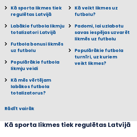
Kā sporta likmes tiek
Kā veikt likmes uz
regulētas Latvijā
futbolu?
Labākie futbola likmju
Padomi, lai uzlabotu
totalizatori Latvijā
savas iespējas uzvarēt
likmēs uz futbolu
Futbola bonusi likmēs
uz futbolu
Populārākie futbola
turnīri, uz kuriem
Populārākie futbola
veikt likmes?
likmju veidi
Kā mēs vērtējam
labākos futbola
totalizatorus?
Rādīt vairāk
Kā sporta likmes tiek regulētas Latvijā