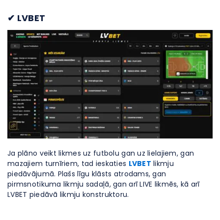
✔ LVBET
Ja plāno veikt likmes uz futbolu gan uz lielajiem, gan
mazajiem turnīriem, tad ieskaties
LVBET
likmju
piedāvājumā. Plašs līgu klāsts atrodams, gan
pirmsnotikuma likmju sadaļā, gan arī LIVE likmēs, kā arī
LVBET piedāvā likmju konstruktoru.