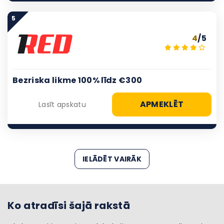
5
4
/5
Bezriska likme 100% līdz €300
APMEKLĒT
Lasīt apskatu
IELĀDĒT VAIRĀK
Ko atradīsi šajā rakstā