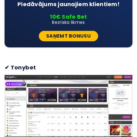
Piedāvājums jaunajiem klientiem!
10€ Safe Bet
Bezriska likmes
SAŅEMT BONUSU
✔ Tonybet