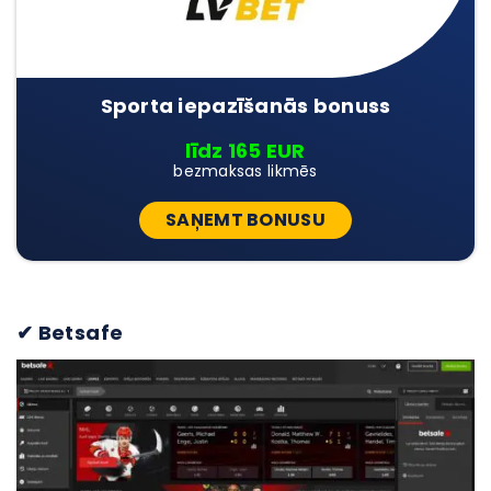
Sporta iepazīšanās bonuss
līdz 165 EUR
bezmaksas likmēs
SAŅEMT BONUSU
✔ Betsafe