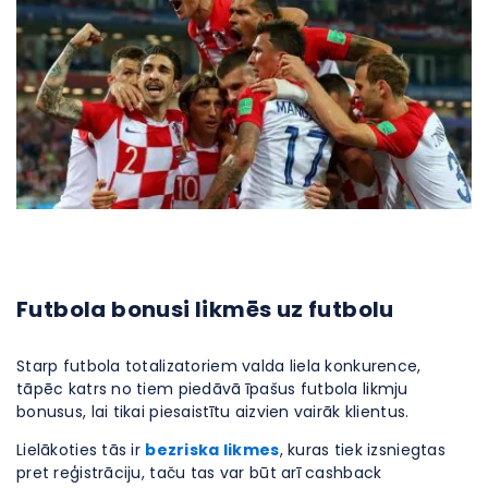
Futbola bonusi likmēs uz futbolu
Starp futbola totalizatoriem valda liela konkurence,
tāpēc katrs no tiem piedāvā īpašus futbola likmju
bonusus, lai tikai piesaistītu aizvien vairāk klientus.
Lielākoties tās ir
bezriska likmes
, kuras tiek izsniegtas
pret reģistrāciju, taču tas var būt arī cashback