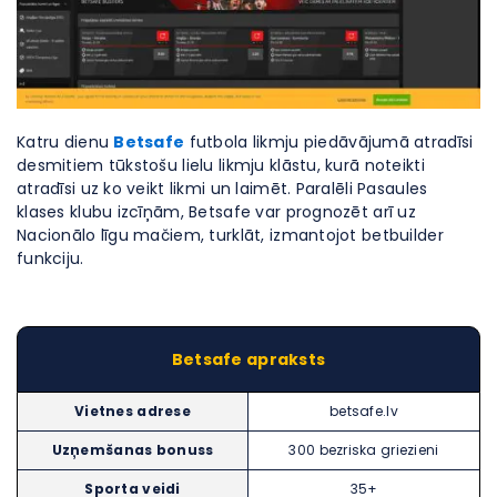
Katru dienu
Betsafe
futbola likmju piedāvājumā atradīsi
desmitiem tūkstošu lielu likmju klāstu, kurā noteikti
atradīsi uz ko veikt likmi un laimēt. Paralēli Pasaules
klases klubu izcīņām, Betsafe var prognozēt arī uz
Nacionālo līgu mačiem, turklāt, izmantojot betbuilder
funkciju.
Betsafe apraksts
Vietnes adrese
betsafe.lv
Uzņemšanas bonuss
300 bezriska griezieni
Sporta veidi
35+