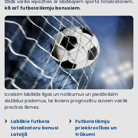
Sīkāk varēsi iepazīties ar labākajiem sporta totalizatoriem,
kā arī futbola likmju bonusiem.
Izcelsim labākās līgas un notikumus un piedāvāsim
dažādus padomus, lai ikviens prognozētu aizvien vairāk
precīzas likmes.
Labākie futbola
Futbola likmju
totalizatoru bonusi
priekšrocības un
Latvijā
trūkumi