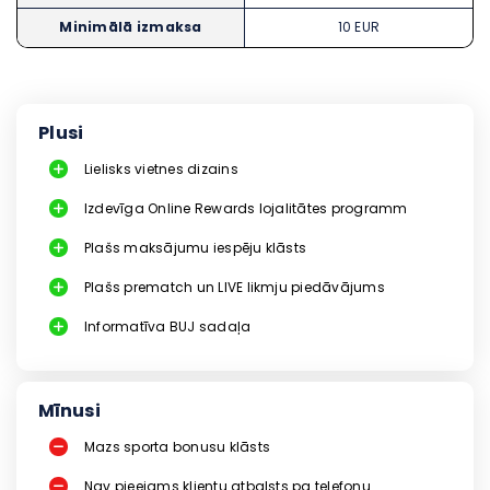
Minimālā izmaksa
10 EUR
Plusi
Lielisks vietnes dizains
Izdevīga Online Rewards lojalitātes programm
Plašs maksājumu iespēju klāsts
Plašs prematch un LIVE likmju piedāvājums
Informatīva BUJ sadaļa
Mīnusi
Mazs sporta bonusu klāsts
Nav pieejams klientu atbalsts pa telefonu