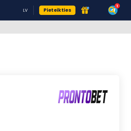
Pieteikties
LV