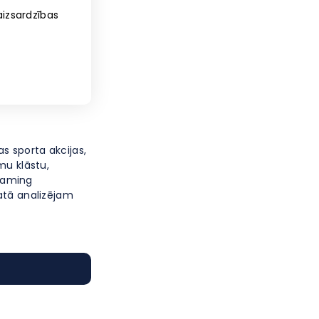
izsardzības
as sporta akcijas,
mu klāstu,
Gaming
atā analizējam