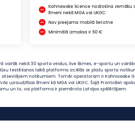
Kahnawake licence nodrošina zemāku a
līmeni nekā MGA vai UKGC
Nav pieejama mobilā lietotne
Minimālā izmaksa ir 50 €
ā vairāk nekā 30 sporta veidus, live likmes, e-sportu un vairāk
su testēšanas laikā platforma izcēlās ar plašu sporta notiku
šanu atsevišķiem notikumiem. Tomēr operatoram ir Kahnawake 
īvās uzraudzības līmeni kā MGA vai UKGC. Šajā ProntoBet apsk
mu un to, vai platforma ir piemērota Latvijas spēlētājiem.