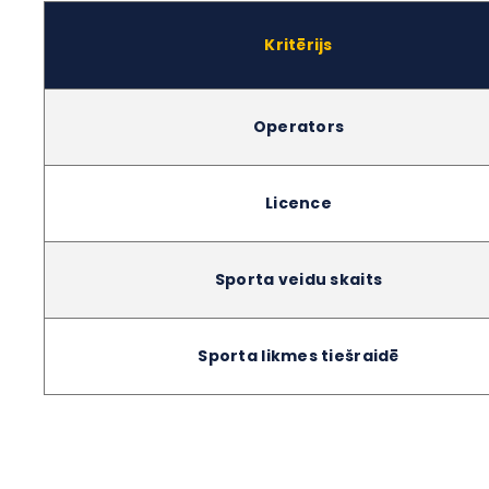
Kritērijs
Operators
Licence
Sporta veidu skaits
Sporta likmes tiešraidē