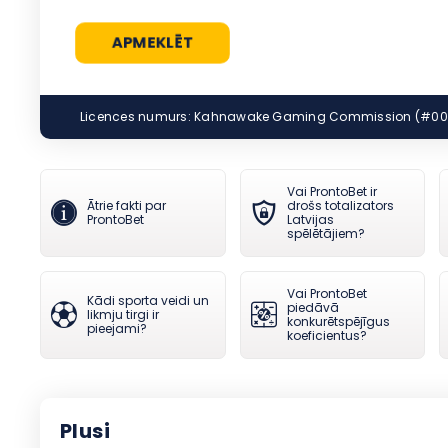
APMEKLĒT
Licences numurs: Kahnawake Gaming Commission (#00
Vai ProntoBet ir
Ātrie fakti par
drošs totalizators
ProntoBet
Latvijas
spēlētājiem?
Vai ProntoBet
Kādi sporta veidi un
piedāvā
likmju tirgi ir
konkurētspējīgus
pieejami?
koeficientus?
Plusi