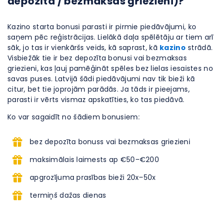
depozīta / bezmaksas griezieni)?
Kazino starta bonusi parasti ir pirmie piedāvājumi, ko
saņem pēc reģistrācijas. Lielākā daļa spēlētāju ar tiem arī
sāk, jo tas ir vienkāršs veids, kā saprast, kā
kazino
strādā.
Visbiežāk tie ir bez depozīta bonusi vai bezmaksas
griezieni, kas ļauj pamēģināt spēles bez lielas iesaistes no
savas puses. Latvijā šādi piedāvājumi nav tik bieži kā
citur, bet tie joprojām parādās. Ja tāds ir pieejams,
parasti ir vērts vismaz apskatīties, ko tas piedāvā.
Ko var sagaidīt no šādiem bonusiem:
bez depozīta bonuss vai bezmaksas griezieni
maksimālais laimests ap €50–€200
apgrozījuma prasības bieži 20x–50x
termiņš dažas dienas