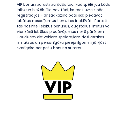
VIP bonusi parasti parādās tad, kad spēlē jau kādu
laiku un biežāk. Tie nav tādi, ko redz uzreiz pēc
reģistrācijas - drīzāk kazino pats sāk piedāvāt
labākus nosacījumus tiem, kas ir aktīvāki. Parasti
tas nozīmē lielākus bonusus, augstākus limitus vai
vienkārši labākus piedāvājumus nekā pārējiem.
Daudziem aktīvākiem spēlētājiem tieši ātrākas
izmaksas un personīgāka pieeja ilgtermiņā kļūst
svarīgāka par pašu bonusa summu.