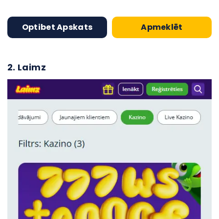
Optibet Apskats
Apmeklēt
2. Laimz