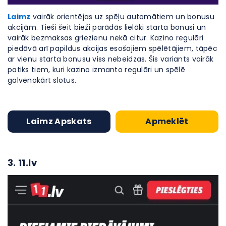
Laimz
vairāk orientējas uz spēļu automātiem un bonusu
akcijām. Tieši šeit bieži parādās lielāki starta bonusi un
vairāk bezmaksas griezienu nekā citur. Kazino regulāri
piedāvā arī papildus akcijas esošajiem spēlētājiem, tāpēc
ar vienu starta bonusu viss nebeidzas. Šis variants vairāk
patiks tiem, kuri kazino izmanto regulāri un spēlē
galvenokārt slotus.
Laimz Apskats
Apmeklēt
3. 11.lv