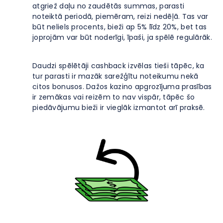
atgriež daļu no zaudētās summas, parasti
noteiktā periodā, piemēram, reizi nedēļā. Tas var
būt neliels procents, bieži ap 5% līdz 20%, bet tas
joprojām var būt noderīgi, īpaši, ja spēlē regulārāk.
Daudzi spēlētāji cashback izvēlas tieši tāpēc, ka
tur parasti ir mazāk sarežģītu noteikumu nekā
citos bonusos. Dažos kazino apgrozījuma prasības
ir zemākas vai reizēm to nav vispār, tāpēc šo
piedāvājumu bieži ir vieglāk izmantot arī praksē.