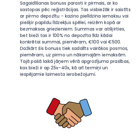
Sagaidīšanas bonuss parasti ir pirmais, ar ko
sastopas pēc reģistrācijas. Tas visbiežāk ir saistīts
ar pirmo depozītu - kazino pielīdzina iemaksu vai
piešķir papildu līdzekļus spēlei, reizēm kopā ar
bezmaksas griezieniem. Summas var atšķirties,
bet bieži tas ir 100% no depozīta līdz kādai
konkrētai summai, piemēram, €100 vai €500.
Dažkārt šis bonuss tiek sadalīts vairākos posmos,
piemēram, uz pirmo un nākamajām iemaksām.
Tajā pašā laikā jāņem vērā apgrozījuma prasības,
kas bieži ir ap 25x–40x, kā arī termiņi un
iespējamie laimesta ierobežojumi.