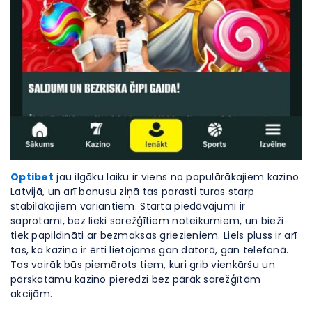
Optibet
jau ilgāku laiku ir viens no populārākajiem kazino
Latvijā, un arī bonusu ziņā tas parasti turas starp
stabilākajiem variantiem. Starta piedāvājumi ir
saprotami, bez lieki sarežģītiem noteikumiem, un bieži
tiek papildināti ar bezmaksas griezieniem. Liels pluss ir arī
tas, ka kazino ir ērti lietojams gan datorā, gan telefonā.
Tas vairāk būs piemērots tiem, kuri grib vienkāršu un
pārskatāmu kazino pieredzi bez pārāk sarežģītām
akcijām.