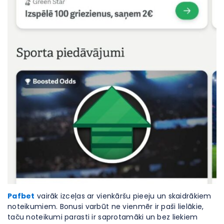
Pafbet
vairāk izceļas ar vienkāršu pieeju un skaidrākiem
noteikumiem. Bonusi varbūt ne vienmēr ir paši lielākie,
taču noteikumi parasti ir saprotamāki un bez liekiem