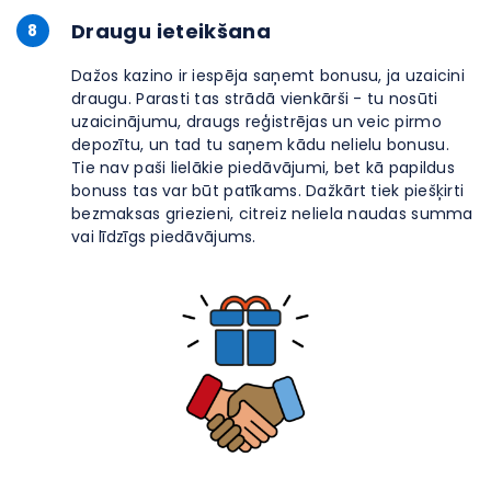
Draugu ieteikšana
8
Dažos kazino ir iespēja saņemt bonusu, ja uzaicini
draugu. Parasti tas strādā vienkārši - tu nosūti
uzaicinājumu, draugs reģistrējas un veic pirmo
depozītu, un tad tu saņem kādu nelielu bonusu.
Tie nav paši lielākie piedāvājumi, bet kā papildus
bonuss tas var būt patīkams. Dažkārt tiek piešķirti
bezmaksas griezieni, citreiz neliela naudas summa
vai līdzīgs piedāvājums.