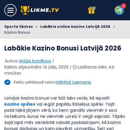
Sporta likmes
»
Labākie online kazino Latvijā 2026
»
Kazino Bonusi
Labākie Kazino Bonusi Latvijā 2026
Autors:
Artūrs Koroļkovs
|
Raksts atjaunināts: 14 jūlijs, 2026
⏲️ Lasīšanas laiks: 44
minūtes
Faktu pārbaudi veica
Mārtiņš Lasmanis
Latvijas kazino bonusi var būt labs veids, kā iepazīt
kazino spēles
vai iegūt papildu līdzekļus spēlei. Tajā
pašā laikā jāņem vērā, ka tiem gandrīz vienmēr ir savi
noteikumi, kurus ne vienmēr uzreiz ir viegli saprast. Tāpēc
šajā lapā mēs vienkāršā valodā paskaidrojam, kā kazino
bonusi darbojas un kam pievērst uzmanību. Šeit vari