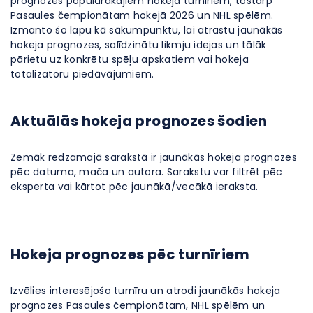
prognozes populārākajiem hokeja turnīriem, tostarp
Pasaules čempionātam hokejā 2026 un NHL spēlēm.
Izmanto šo lapu kā sākumpunktu, lai atrastu jaunākās
hokeja prognozes, salīdzinātu likmju idejas un tālāk
pārietu uz konkrētu spēļu apskatiem vai hokeja
totalizatoru piedāvājumiem.
Aktuālās hokeja prognozes šodien
Zemāk redzamajā sarakstā ir jaunākās hokeja prognozes
pēc datuma, mača un autora. Sarakstu var filtrēt pēc
eksperta vai kārtot pēc jaunākā/vecākā ieraksta.
Hokeja prognozes pēc turnīriem
Izvēlies interesējošo turnīru un atrodi jaunākās hokeja
prognozes Pasaules čempionātam, NHL spēlēm un