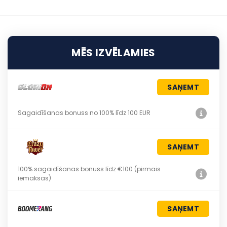
MĒS IZVĒLAMIES
SAŅEMT
Sagaidīšanas bonuss no 100% līdz 100 EUR
SAŅEMT
100% sagaidīšanas bonuss līdz €100 (pirmais
iemaksas)
SAŅEMT