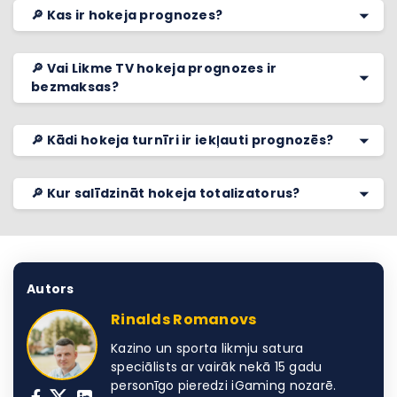
🔎 Kas ir hokeja prognozes?
🔎 Vai Likme TV hokeja prognozes ir
bezmaksas?
🔎 Kādi hokeja turnīri ir iekļauti prognozēs?
🔎 Kur salīdzināt hokeja totalizatorus?
Autors
Rinalds Romanovs
Kazino un sporta likmju satura
speciālists ar vairāk nekā 15 gadu
personīgo pieredzi iGaming nozarē.