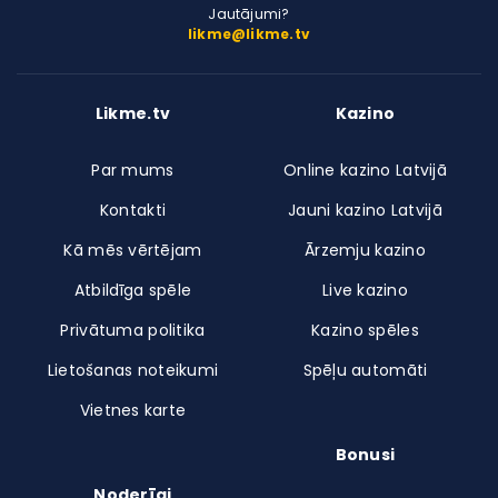
Jautājumi?
likme@likme.tv
Likme.tv
Kazino
Par mums
Online kazino Latvijā
Kontakti
Jauni kazino Latvijā
Kā mēs vērtējam
Ārzemju kazino
Atbildīga spēle
Live kazino
Privātuma politika
Kazino spēles
Lietošanas noteikumi
Spēļu automāti
Vietnes karte
Bonusi
Noderīgi