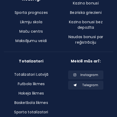
Kazino bonusi
Sporta prognozes
Bezriska griezieni
Likmju skola
Kazino bonusi bez
depozīta
Maču centrs
Naudas bonusi par
Maksājumu veidi
reģistrāciju
Totalizatori
Meklē mūs arī:
Totalizatori Latvijā
Instagram
Futbola likmes
Telegram
Hokeja likmes
Basketbola likmes
Sporta totalizatori