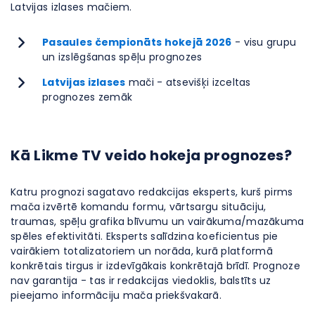
Latvijas izlases mačiem.
Pasaules čempionāts hokejā 2026
- visu grupu
un izslēgšanas spēļu prognozes
Latvijas izlases
mači - atsevišķi izceltas
prognozes zemāk
Kā Likme TV veido hokeja prognozes?
Katru prognozi sagatavo redakcijas eksperts, kurš pirms
mača izvērtē komandu formu, vārtsargu situāciju,
traumas, spēļu grafika blīvumu un vairākuma/mazākuma
spēles efektivitāti. Eksperts salīdzina koeficientus pie
vairākiem totalizatoriem un norāda, kurā platformā
konkrētais tirgus ir izdevīgākais konkrētajā brīdī. Prognoze
nav garantija - tas ir redakcijas viedoklis, balstīts uz
pieejamo informāciju mača priekšvakarā.