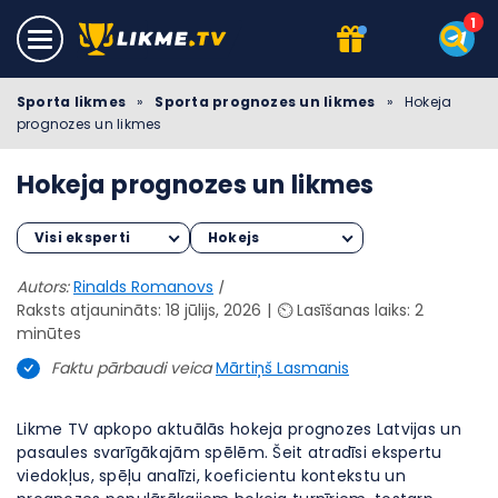
Sporta likmes
»
Sporta prognozes un likmes
»
Hokeja
prognozes un likmes
Hokeja prognozes un likmes
Visi eksperti
Hokejs
Autors:
Rinalds Romanovs
|
Raksts atjaunināts: 18 jūlijs, 2026
⏲️ Lasīšanas laiks: 2
minūtes
Faktu pārbaudi veica
Mārtiņš Lasmanis
Likme TV apkopo aktuālās hokeja prognozes Latvijas un
pasaules svarīgākajām spēlēm. Šeit atradīsi ekspertu
viedokļus, spēļu analīzi, koeficientu kontekstu un