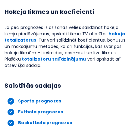
Hokeja likmes un koeficienti
Ja pēc prognozes izlasīšanas vēlies salīdzināt hokeja
likmju piedāvājumus, apskati Likme TV atlasītos
hokeja
totalizatorus
. Tur vari salīdzināt koeficientus, bonusus
un maksājumu metodes, kā arī funkcijas, kas svarīgas
hokeja likmēm - tiešraides, cash-out un live likmes.
Plašāku
totalizatoru salīdzinājumu
vari apskatīt arī
atsevišķā sadaļā.
Saistītās sadaļas
Sporta prognozes
Futbola prognozes
Basketbola prognozes