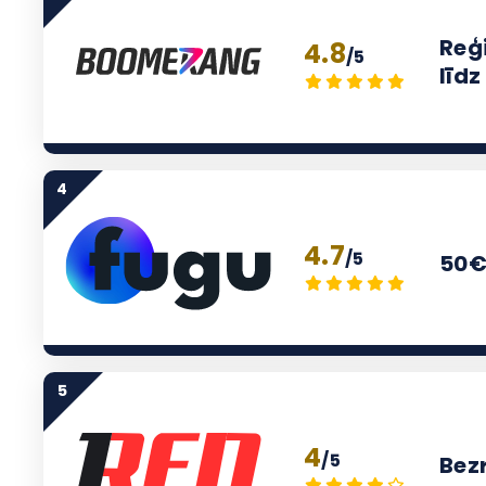
Reģ
4.8
/5
līdz
4
4.7
/5
50€
5
4
/5
Bez