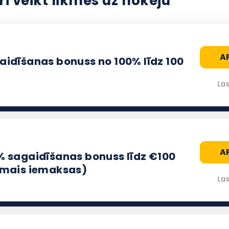
ari veikt likmes uz hokeju
A
aidīšanas bonuss no 100% līdz 100
La
A
% sagaidīšanas bonuss līdz €100
rmais iemaksas)
La