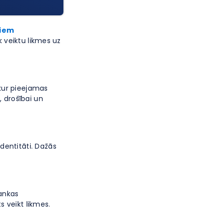
tiem
k veiktu likmes uz
 kur pieejamas
 drošībai un
dentitāti. Dažās
bankas
s veikt likmes.