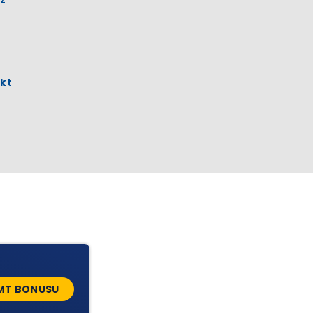
uz
ikt
MT BONUSU