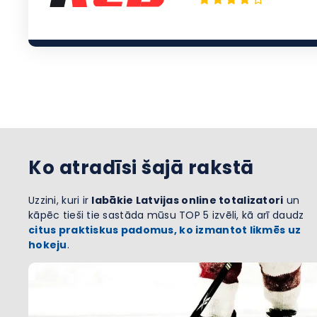
Ko atradīsi šajā rakstā
Uzzini, kuri ir
labākie Latvijas online totalizatori
un
kāpēc tieši tie sastāda mūsu TOP 5 izvēli, kā arī daudz
citus praktiskus padomus, ko izmantot likmēs uz
hokeju
.