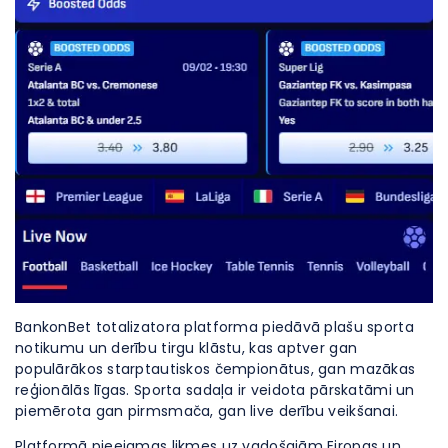
BankonBet totalizatora platforma piedāvā plašu sporta
notikumu un derību tirgu klāstu, kas aptver gan
populārākos starptautiskos čempionātus, gan mazākas
reģionālās līgas. Sporta sadaļa ir veidota pārskatāmi un
piemērota gan pirmsmača, gan live derību veikšanai.
Platformā pieejamas likmes uz vadošajām Eiropas un