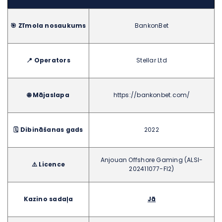
🎯 Zīmola nosaukums
BankonBet
📍 Operators
Stellar Ltd
🌐 Mājaslapa
https://bankonbet.com/
🗓️ Dibināšanas gads
2022
Anjouan Offshore Gaming (ALSI-
⚠️ Licence
202411077-FI2)
Kazino sadaļa
Jā