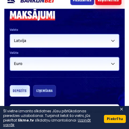
Šī vietne izmanto sīkdatnes Jūsu pārlūkošanas
pieredzes uzlabošanai. Turpinot lietot šo vietni, jūs
Piekrītu
piekrītat
likme.tv
sīkdatņu izmantošanai
Uzzināt
vairāk