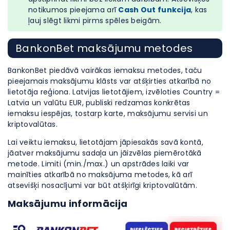
notikumos pieejama arī
Cash Out funkcija
, kas
ļauj slēgt likmi pirms spēles beigām.
BankonBet maksājumu metodes
BankonBet piedāvā vairākas iemaksu metodes, taču
pieejamais maksājumu klāsts var atšķirties atkarībā no
lietotāja reģiona. Latvijas lietotājiem, izvēloties Country =
Latvia un valūtu EUR, publiski redzamas konkrētas
iemaksu iespējas, tostarp karte, maksājumu servisi un
kriptovalūtas.
Lai veiktu iemaksu, lietotājam jāpiesakās savā kontā,
jāatver maksājumu sadaļa un jāizvēlas piemērotākā
metode. Limiti (min./max.) un apstrādes laiki var
mainīties atkarībā no maksājuma metodes, kā arī
atsevišķi nosacījumi var būt atšķirīgi kriptovalūtām.
Maksājumu informācija