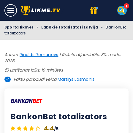
Sporta likmes
»
Labākie totalizatori Latvijā
»
BankonBet
totalizators
Autors:
Rinalds Romanovs
|
Raksts atjaunināts: 30. marts,
2026
⏲️ Lasīšanas laiks: 10 minūtes
Faktu pārbaudi veica
Mārtiņš Lasmanis
BankonBet totalizators
4.4
/5