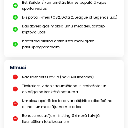
Bet Builder / kombinētās likmes populārākajos
sporta veidos
E-sporta likmes (CS2, Dota 2, League of Legends u.c.)
Daudzveidīgas maksājumu metodes, tostarp
kriptovalūtas
Platforma pilnībā optimizēta mobilajām
pārlūkprogrammām
Mīnusi
Nav licencēts Latvijā (nav IAUI licences)
Tiešraides video straumēšana ir ierobežota un
atkarīga no konkrētā notikuma
Izmaksu apstrādes laiks var atšķirties atkarībā no
dienas un maksājuma metodes
Bonusu nosacījumi ir stingrāki nekā Latvijā
licencētiem totalizatoriem