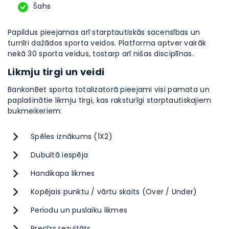
Šahs
Papildus pieejamas arī starptautiskās sacensības un
turnīri dažādos sporta veidos. Platforma aptver vairāk
nekā 30 sporta veidus, tostarp arī nišas disciplīnas.
Likmju tirgi un veidi
BankonBet sporta totalizatorā pieejami visi pamata un
paplašinātie likmju tirgi, kas raksturīgi starptautiskajiem
bukmeikeriem:
Spēles iznākums (1X2)
Dubultā iespēja
Handikapa likmes
Kopējais punktu / vārtu skaits (Over / Under)
Periodu un puslaiku likmes
Precīzs rezultāts