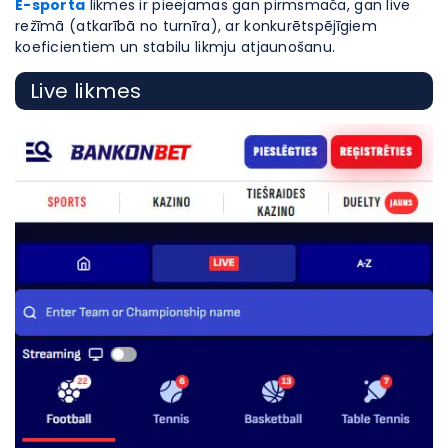
E-sporta
likmes ir pieejamas gan pirmsmača, gan live
režīmā (atkarībā no turnīra), ar konkurētspējīgiem
koeficientiem un stabilu likmju atjaunošanu.
Live likmes