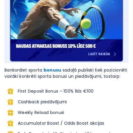
BankonBet sporta
bonusu
sadaļā publiski tiek pozicionēti
vairāki konkrēti sporta bonusi un piedāvājumi, tostarp:
First Deposit Bonus – 100% līdz €100
Cashback piedāvājumi
Weekly Reload bonusi
Accumulator Boost / Odds Boost akcijas