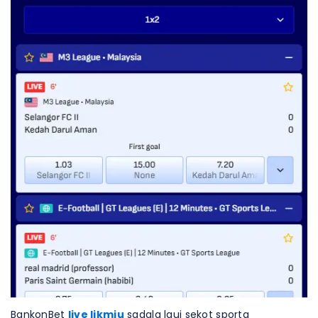
BankonBet
live likmju
sadaļa ļauj sekot sporta