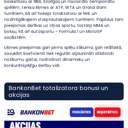
basketbolu ar NBA, Eirolīgas un nacionālo čempionātu
spēlēm, tenisa likmes ar ATP, WTA un Grand Slam
turnīriem, kā arī hokeja totalizatoru ar NHL un
nozīmīgākajiem starptautiskajiem turnīriem. Papildus tam
pieejamas derības uz cīņas sportu, tostarp MMA un
boksu, kā arī autosportu – Formula 1 un MotoGP
sacīkstēm.
Likmes pieejamas gan pirms spēļu sākuma, gan reāllaikā,
savukārt koeficienti tiek regulāri atjaunināti atbilstoši
notikumu gaitai, nodrošinot dinamisku un
konkurētspējīgu derību vidi.
BankonBet totalizatora bonusi un
akcijas