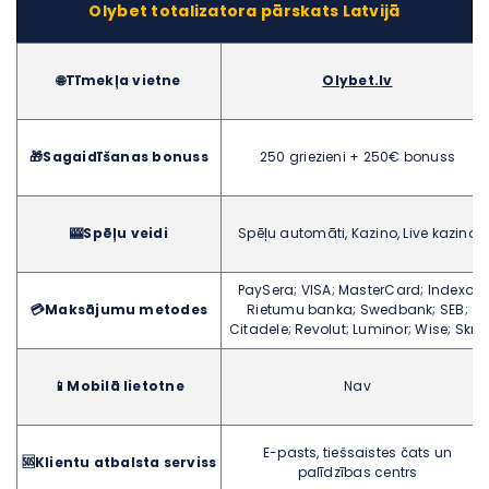
Olybet totalizatora pārskats Latvijā
🌐Tīmekļa vietne
Olybet.lv
🎁Sagaidīšanas bonuss
250 griezieni + 250€ bonuss
🎰Spēļu veidi
Spēļu automāti, Kazino, Live kazino
PaySera; VISA; MasterCard; Indexo;
💳Maksājumu metodes
Rietumu banka; Swedbank; SEB;
Citadele; Revolut; Luminor; Wise; Skrill
📱Mobilā lietotne
Nav
E-pasts, tiešsaistes čats un
🆘Klientu atbalsta serviss
palīdzības centrs