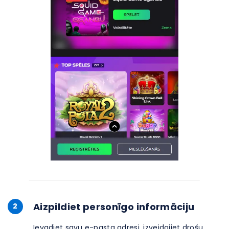
Aizpildiet personīgo informāciju
2
Ievadiet savu e-pasta adresi, izveidojiet drošu