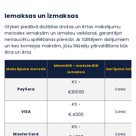
Iemaksas un izmaksas
Olybet piedāvā dažādas drošas un ērtas maksājumu
metodes iemaksām un izmaksu veikšanai, garantējot
netraucētu spēlēšanas pieredzi. Ar tūlītējiem darījumiem
un bez komisijas maksām, jūsu līdzekļu pārvaldīšana būs
ātra un ērta.
Minimālā – maksimālā
Maksājuma metode
Darījuma laiks
iemaksa
€2 –
PaySera
Uzreiz
€10000
€5 –
VISA
Uzreiz
€4000
€5 –
MasterCard
Uzreiz