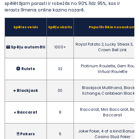
spēlētājam parasti ir robežās no 90% līdz 95%, kas ir
ierasts līmenis online kazino nozarē.
Spēles veids
Spēļu skaits
Populārākie nosaukumi
Royal Potato 2, Lucky Streak 3, S
🎰 Spēļu automāti
1000+
Crown Bell Link
Platinum Roulette, Gem Roulet
🛞 Rulete
32
Virtual Roulette
Blackjack Multihand, Blackja
♣️ Blackjack
30
Xchange, Caribbean Blackja
Baccarat, Mini Baccarat, Big 
♠️ Baccarat
8
Baccarat
Joker Poker, 4 of a kind Bonus P
🃏 Pokers
5
Casino Stud Poker