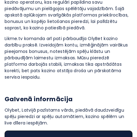
kazino operatoru, kas regulāri papildina savu
piedāvājumu un pielāgojas spēlētāju vajadzībām. Šajā
apskatā aplūkojam svarīgākās platformas priekšrocības,
bonusus un kopējo lietošanas pieredzi, lai palīdzētu
saprast, ko kazino patiesībā piedāvā.
Likme.tv komanda arī pati pārbaudīja OlyBet kazino
darbību praksē. Izveidojām kontu, izmēģinājām vairākus
pieejamos bonusus, notestējām spēļu klāstu un
pārbaudījām laimestu izmaksas. Mūsu pieredzē
platforma darbojās stabili, izmaksas tika apstrādātas
korekti, bet pats kazino atstāja droša un pārskatāma
servisa iespaidu.
Galvenā informācija
Olybet, Latvijā pazīstams vārds, piedāvā daudzveidīgu
spēļu pieredzi ar spēļu automātiem, kazino spēlēm un
live dīlera iespējām.