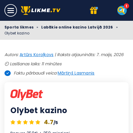
Sporta likmes
»
Labākie online kazino Latvijā 2026
»
Olybet kazino
Autors:
Artūrs Koroļkovs
|
Raksts atjaunināts: 7. maijs, 2026
⏲️ Lasīšanas laiks: 11 minūtes
Faktu pārbaudi veica
Mārtiņš Lasmanis
Olybet kazino
4.7
/5