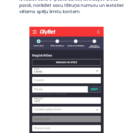
paroli, norādiet savu tālruņa numuru un iestatiet
vēlamo spēļu limitu kontam.