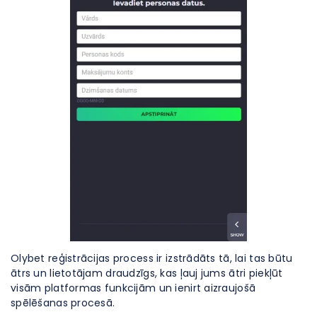
Olybet reģistrācijas process ir izstrādāts tā, lai tas būtu
ātrs un lietotājam draudzīgs, kas ļauj jums ātri piekļūt
visām platformas funkcijām un ienirt aizraujošā
spēlēšanas procesā.