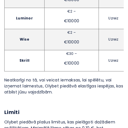
€2 –
Luminor
Uzreiz
€10000
€2 –
Wise
Uzreiz
€10000
€30 –
Skrill
Uzreiz
€10000
Neatkarīgi no tā, vai veicat iemaksas, lai spēlētu, vai
izņemat laimestus, Olybet piedāvā elastīgas iespējas, kas
atbilst jūsu vajadzībām.
Limiti
Olybet piedāvā plašus limitus, kas pielāgoti dažādiem