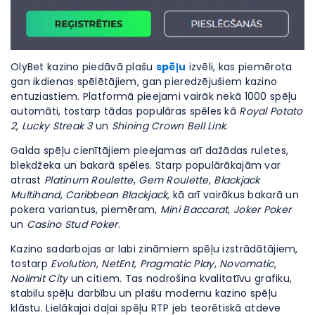
OlyBet kazino piedāvā plašu
spēļu
izvēli, kas piemērota
gan ikdienas spēlētājiem, gan pieredzējušiem kazino
entuziastiem. Platformā pieejami vairāk nekā 1000 spēļu
automāti, tostarp tādas populāras spēles kā
Royal Potato
2
,
Lucky Streak 3
un
Shining Crown Bell Link
.
Galda spēļu cienītājiem pieejamas arī dažādas ruletes,
blekdžeka un bakarā spēles. Starp populārākajām var
atrast
Platinum Roulette
,
Gem Roulette
,
Blackjack
Multihand
,
Caribbean Blackjack
, kā arī vairākus bakarā un
pokera variantus, piemēram,
Mini Baccarat
,
Joker Poker
un
Casino Stud Poker
.
Kazino sadarbojas ar labi zināmiem spēļu izstrādātājiem,
tostarp
Evolution
,
NetEnt
,
Pragmatic Play
,
Novomatic
,
Nolimit City
un citiem. Tas nodrošina kvalitatīvu grafiku,
stabilu spēļu darbību un plašu modernu kazino spēļu
klāstu. Lielākajai daļai spēļu RTP jeb teorētiskā atdeve