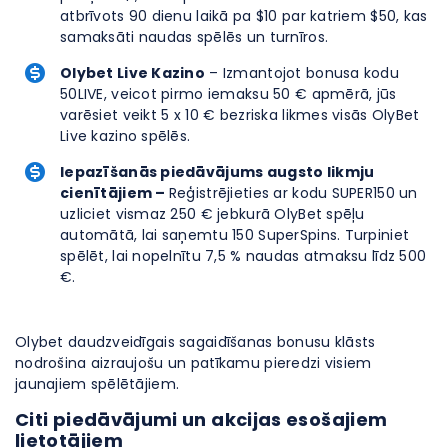
atbrīvots 90 dienu laikā pa $10 par katriem $50, kas
samaksāti naudas spēlēs un turnīros.
Olybet Live Kazino
– Izmantojot bonusa kodu
50LIVE, veicot pirmo iemaksu 50 € apmērā, jūs
varēsiet veikt 5 x 10 € bezriska likmes visās OlyBet
Live kazino spēlēs.
Iepazīšanās piedāvājums augsto likmju
cienītājiem –
Reģistrējieties ar kodu SUPER150 un
uzliciet vismaz 250 € jebkurā OlyBet spēļu
automātā, lai saņemtu 150 SuperSpins. Turpiniet
spēlēt, lai nopelnītu 7,5 % naudas atmaksu līdz 500
€.
Olybet daudzveidīgais sagaidīšanas bonusu klāsts
nodrošina aizraujošu un patīkamu pieredzi visiem
jaunajiem spēlētājiem.
Citi piedāvājumi un akcijas esošajiem
lietotājiem