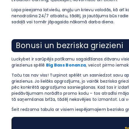
Lapa pieejama latviešu, angļu un krievu valodās, kā arī k
nenodrošina 24/7 atbalstu, tādēļ, ja jautājums būs radie
sadaļā vai tomēr jāpagaida nākamā darba diena.
Bonusi un bezriska griezieni
Luckybet ir sarūpējis patīkamu sagaidīšanas dāvanu visi
griezienus spēlē
Big Bass Bonanza
, veicot pirmo iemak
Taču tas nav viss! Turpinot spēlēt un sasniedzot savu ap
griezienus. Jo lielāks apgrozījums, jo vairāk bezriska gri
pēc konkrētā apgrozījuma sasniegšanas. Kad tas ir izdar
piedāvājumam norādīto promo kodu – tos atradīsi mājas
tā saņemšanas brīža, tādēļ nekavējies to izmantot. Lai v
Šeit redzama tabula ar visiem iespējamajiem bezriska gr
S