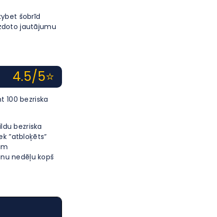
kybet šobrīd
 uzdoto jautājumu
4.5/5⭐️
t 100 bezriska
ildu bezriska
ek ”atbloķēts”
ram
enu nedēļu kopš