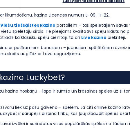
Luckybet totalizatora apskats
ā ar likumdošanu, kazino Licences numurs E-09; TI-22.
tviešu tiešsaistes kazino
portāliem – tas spēlētājiem savas v
 vietu spēlētāju sirdīs. Te pieejams kvalitatīvs spēļu klāsts no 
adīs kā klasisku spēļu cienītāji, tā arī
Live kazino
piekritēji.
ecina ar patīkamiem bonusiem – jaunajiem spēlētājiem uzreiz i
ienu skaits aug līdz ar tavu apgrozījumu.
kazino Luckybet?
stu kazino noskaņu – lapa ir tumša un krāsainās spēles uz šī fona 
zsvaru liek uz pašu galveno – spēlēm. Ja citi online kazino lat
ckybet ir sarūpējis dizaina tīrību, kas ļauj izbaudīt spēles azar
 tavai izvēlei ir sarindotas visas populārākās spēles no tādiem