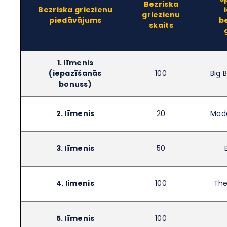
Bezriska
Bezriska griezienu
griezienu
piedāvājums
b
skaits
1. līmenis
(iepazīšanās
100
Big 
bonuss)
2. līmenis
20
Mad
3. līmenis
50
4. limenis
100
The
5. līmenis
100