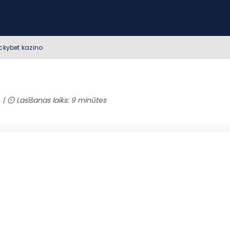
ckybet kazino
⏲️ Lasīšanas laiks: 9 minūtes