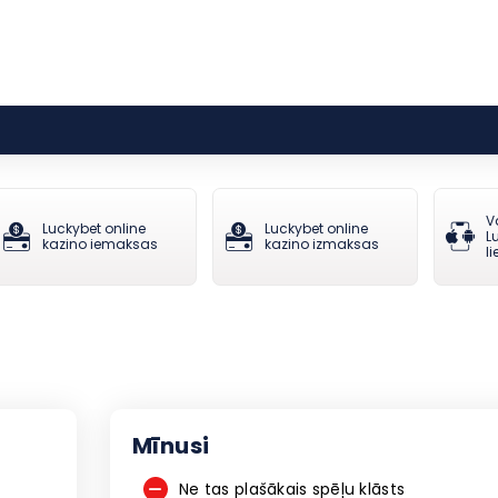
V
Luckybet online
Luckybet online
L
kazino iemaksas
kazino izmaksas
l
Mīnusi
Ne tas plašākais spēļu klāsts