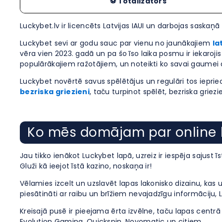
⚽ Totalizators
Luckybet.lv ir licencēts Latvijas IAUI un darbojas saskaņ
Luckybet sevi ar godu sauc par vienu no jaunākajiem
la
vēra vien 2023. gadā un pa šo īso laika posmu ir iekarojis
populārākajiem ražotājiem, un noteikti ko savai gaumei atr
Luckybet novērtē savus spēlētājus un regulāri tos iepri
bezriska griezieni
, taču turpinot spēlēt, bezriska griez
Ko mēs domājam par online 
Jau tikko ienākot Luckybet lapā, uzreiz ir iespēja sajust ī
Gluži kā ieejot īstā kazino, noskaņa ir!
Vēlamies izcelt un uzslavēt lapas lakonisko dizainu, kas u
piesātināti ar raibu un brīžiem nevajadzīgu informāciju, Lu
Kreisajā pusē ir pieejama ērta izvēlne, taču lapas centrā
Evolution Gaming, Quickspin, Novomatic un citiem.