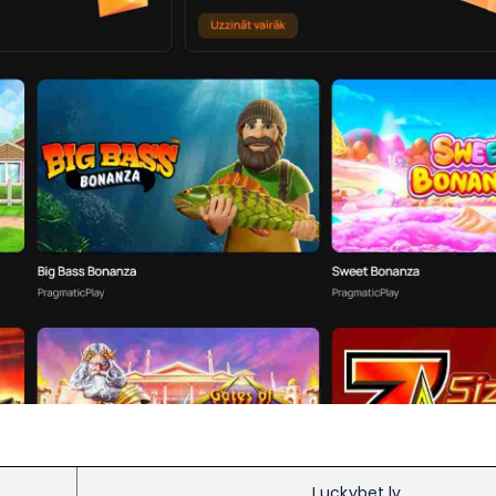
Luckybet.lv