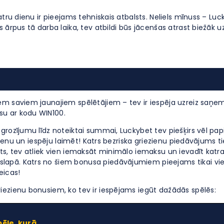
atru dienu ir pieejams tehniskais atbalsts. Neliels mīnuss – Luc
s ārpus tā darba laika, tev atbildi būs jācenšas atrast biežāk
em saviem jaunajiem spēlētājiem – tev ir iespēja uzreiz saņem
su ar kodu WIN100.
grozījumu līdz noteiktai summai, Luckybet tev piešķirs vēl pap
ezienu un iespēju laimēt! Katrs bezriska griezienu piedāvājums ti
īts, tev atliek vien iemaksāt minimālo iemaksu un ievadīt kat
lapā. Katrs no šiem bonusa piedāvājumiem pieejams tikai vi
eicas!
iezienu bonusiem, ko tev ir iespējams iegūt dažādās spēlēs:
pēle, kurā