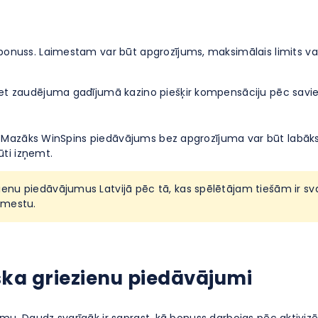
kā bonuss. Laimestam var būt apgrozījums, maksimālais limits va
, bet zaudējuma gadījumā kazino piešķir kompensāciju pēc sa
 Mazāks WinSpins piedāvājums bez apgrozījuma var būt labāks 
ūti izņemt.
enu piedāvājumus Latvijā pēc tā, kas spēlētājam tiešām ir svar
imestu.
ka griezienu piedāvājumi