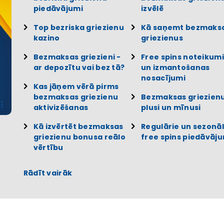
piedāvājumi
izvēlē
Top bezriska griezienu
Kā saņemt bezmaks
kazino
griezienus
Bezmaksas griezieni -
Free spins noteikumi
ar depozītu vai bez tā?
un izmantošanas
nosacījumi
Kas jāņem vērā pirms
bezmaksas griezienu
Bezmaksas griezien
aktivizēšanas
plusi un mīnusi
Kā izvērtēt bezmaksas
Regulārie un sezonāl
griezienu bonusa reālo
free spins piedāvāju
vērtību
Rādīt vairāk