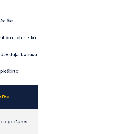
pēc šie
sībām, citos - kā
itātē daļai bonusu
piešķirta
nību
 apgrozījums