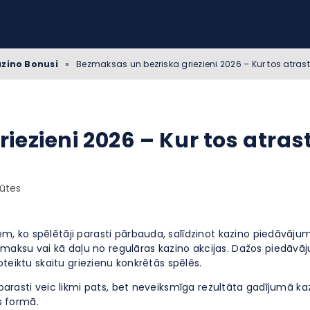
zino Bonusi
»
Bezmaksas un bezriska griezieni 2026 – Kur tos atrast
ezieni 2026 – Kur tos atras
nūtes
em, ko spēlētāji parasti pārbauda, salīdzinot kazino piedāvāju
maksu vai kā daļu no regulāras kazino akcijas. Dažos piedāvā
noteiktu skaitu griezienu konkrētās spēlēs.
 parasti veic likmi pats, bet neveiksmīga rezultāta gadījumā kaz
s formā.