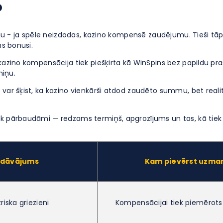
o
deju - ja spēle neizdodas, kazino kompensē zaudējumu. Tieši tā
ns bonusi.
 kazino kompensācija tiek piešķirta kā WinSpins bez papildu pra
miņu.
 var šķist, ka kazino vienkārši atdod zaudēto summu, bet real
āk pārbaudāmi — redzams termiņš, apgrozījums un tas, kā tiek 
edāvājums
Kam pievērst uzma
riska griezieni
Kompensācijai tiek piemērots