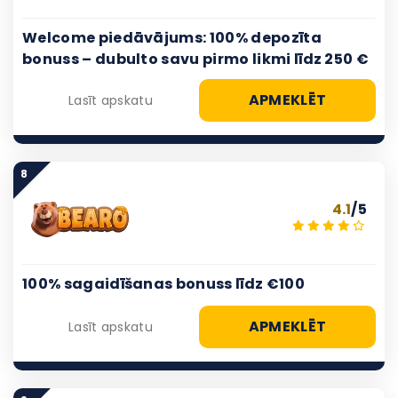
Welcome piedāvājums: 100% depozīta
bonuss – dubulto savu pirmo likmi līdz 250 €
APMEKLĒT
Lasīt apskatu
8
4.1
/5
100% sagaidīšanas bonuss līdz €100
APMEKLĒT
Lasīt apskatu