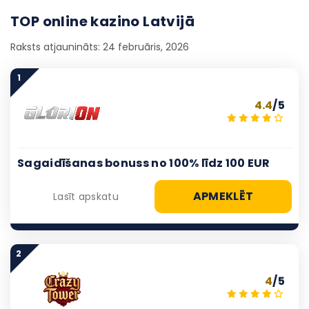
TOP online kazino Latvijā
Raksts atjaunināts: 24 februāris, 2026
1
4.4
/5
Sagaidīšanas bonuss no 100% līdz 100 EUR
APMEKLĒT
Lasīt apskatu
2
4
/5