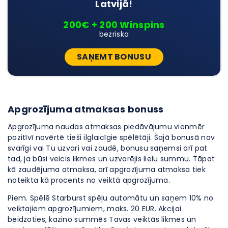
Latvijā!
200€ + 200 Winspins
bezriska
SAŅEMT BONUSU
Apgrozījuma atmaksas bonuss
Apgrozījuma naudas atmaksas piedāvājumu vienmēr
pozitīvī novērtē tieši ilglaicīgie spēlētāji. Šajā bonusā nav
svarīgi vai Tu uzvari vai zaudē, bonusu saņemsi arī pat
tad, ja būsi veicis likmes un uzvarējis lielu summu. Tāpat
kā zaudējuma atmaksa, arī apgrozījuma atmaksa tiek
noteikta kā procents no veiktā apgrozījuma.
Piem. Spēlē Starburst spēļu automātu un saņem 10% no
veiktajiem apgrozījumiem, maks. 20 EUR. Akcijai
beidzoties, kazino summēs Tavas veiktās likmes un