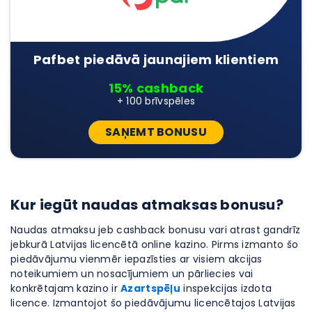
Pafbet piedāvā jaunajiem klientiem
15% cashback
+ 100 brīvspēles
SAŅEMT BONUSU
Kur iegūt naudas atmaksas bonusu?
Naudas atmaksu jeb cashback bonusu vari atrast gandrīz
jebkurā Latvijas licencētā online kazino. Pirms izmanto šo
piedāvājumu vienmēr iepazīsties ar visiem akcijas
noteikumiem un nosacījumiem un pārliecies vai
konkrētajam kazino ir
Azartspēļu
inspekcijas izdota
licence. Izmantojot šo piedāvājumu licencētajos Latvijas