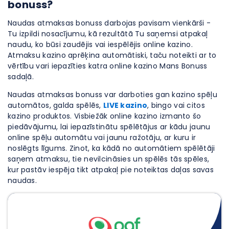
bonuss?
Naudas atmaksas bonuss darbojas pavisam vienkārši -
Tu izpildi nosacījumu, kā rezultātā Tu saņemsi atpakaļ
naudu, ko būsi zaudējis vai iespēlējis online kazino.
Atmaksu kazino aprēķina automātiski, taču noteikti ar to
vērtību vari iepazīties katra online kazino Mans Bonuss
sadaļā.
Naudas atmaksas bonuss var darboties gan kazino spēļu
automātos, galda spēlēs,
LIVE kazino
, bingo vai citos
kazino produktos. Visbiežāk online kazino izmanto šo
piedāvājumu, lai iepazīstinātu spēlētājus ar kādu jaunu
online spēļu automātu vai jaunu ražotāju, ar kuru ir
noslēgts līgums. Zinot, ka kādā no automātiem spēlētāji
saņem atmaksu, tie nevilcināsies un spēlēs tās spēles,
kur pastāv iespēja tikt atpakaļ pie noteiktas daļas savas
naudas.