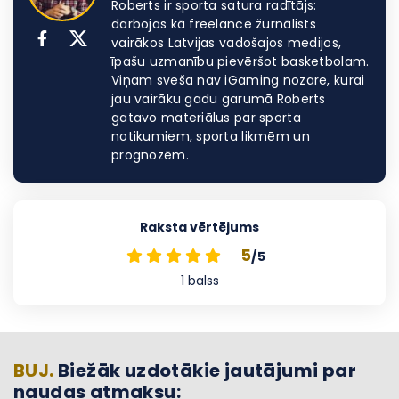
Roberts ir sporta satura radītājs:
darbojas kā freelance žurnālists
vairākos Latvijas vadošajos medijos,
īpašu uzmanību pievēršot basketbolam.
Viņam sveša nav iGaming nozare, kurai
jau vairāku gadu garumā Roberts
gatavo materiālus par sporta
notikumiem, sporta likmēm un
prognozēm.
Raksta vērtējums
5
/5
1
balss
BUJ.
Biežāk uzdotākie jautājumi par
naudas atmaksu: