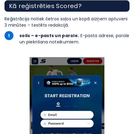
Kā reģistrēties Scored?
Reģistrācija notiek četros soļos un kopā aizņem aptuveni
3 minūtes – testēts redakcijā.
1
solis – e-pasts un parole.
E-pasta adrese, parole
un piekrišana noteikumiem.