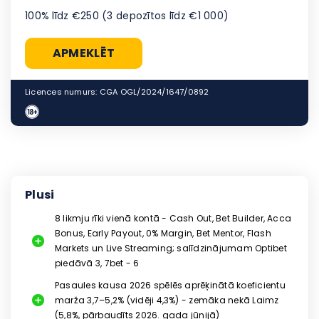
100% līdz €250 (3 depozītos līdz €1 000)
APMEKLĒT
Licences numurs: CGA OGL/2024/1647/0892
Plusi
8 likmju rīki vienā kontā - Cash Out, Bet Builder, Acca
Bonus, Early Payout, 0% Margin, Bet Mentor, Flash
Markets un Live Streaming; salīdzinājumam Optibet
piedāvā 3, 7bet - 6
Pasaules kausa 2026 spēlēs aprēķinātā koeficientu
marža 3,7–5,2% (vidēji 4,3%) - zemāka nekā Laimz
(5,8%, pārbaudīts 2026. gada jūnijā)