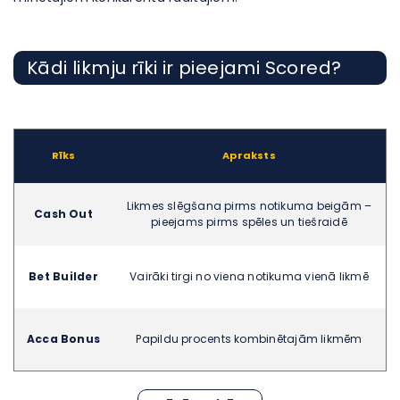
Kādi likmju rīki ir pieejami Scored?
Rīks
Apraksts
Likmes slēgšana pirms notikuma beigām –
Cash Out
pieejams pirms spēles un tiešraidē
Bet Builder
Vairāki tirgi no viena notikuma vienā likmē
Acca Bonus
Papildu procents kombinētajām likmēm