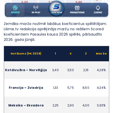
Zemāka marža nozīmē labākus koeficientus spēlētājam.
Likme.tv redakcija aprēķināja maržu no reāliem Scored
koeficientiem Pasaules kausa 2026 spēlēs, pārbaudīts
2026. gada jūnijā.
Notikums (PK 2026)
1
X
2
Marža
Kotdivuāra – Norvēģija
3,40
3,50
2,16
4,28%
Francija – Zviedrija
1,33
5,75
8,50
4,34%
Meksika – Ekvadora
2,25
2,90
4,00
3,93%