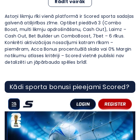
Rādīt vairāk
Astoņi likmju rīki vienā platformā ir Scored sporta sadaļas
galvenā atšķirības zīme. Optibet piedāvā 3 (Combo
Boost, multi likmju apdrošināšanu, Cash Out), Laimz –
Cash Out, Bet Builder un ComboBoost, 7bet – 6 rīkus.
Konkrēti aktivizācijas nosacījumi katram rīkam –
piemēram, Acca Bonus procentuālā skala vai 0% Margin
notikumu atlases kritēriji – Scored vietnē publiski nav
detalizēti un jāpārbauda spēles brīdī.
Kādi sporta bonusi pieejami Scored?