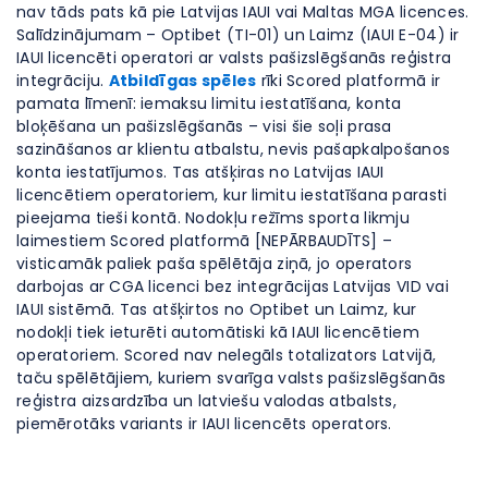
nav tāds pats kā pie Latvijas IAUI vai Maltas MGA licences.
Salīdzinājumam – Optibet (TI-01) un Laimz (IAUI E-04) ir
IAUI licencēti operatori ar valsts pašizslēgšanās reģistra
integrāciju.
Atbildīgas spēles
rīki Scored platformā ir
pamata līmenī: iemaksu limitu iestatīšana, konta
bloķēšana un pašizslēgšanās – visi šie soļi prasa
sazināšanos ar klientu atbalstu, nevis pašapkalpošanos
konta iestatījumos. Tas atšķiras no Latvijas IAUI
licencētiem operatoriem, kur limitu iestatīšana parasti
pieejama tieši kontā. Nodokļu režīms sporta likmju
laimestiem Scored platformā [NEPĀRBAUDĪTS] –
visticamāk paliek paša spēlētāja ziņā, jo operators
darbojas ar CGA licenci bez integrācijas Latvijas VID vai
IAUI sistēmā. Tas atšķirtos no Optibet un Laimz, kur
nodokļi tiek ieturēti automātiski kā IAUI licencētiem
operatoriem. Scored nav nelegāls totalizators Latvijā,
taču spēlētājiem, kuriem svarīga valsts pašizslēgšanās
reģistra aizsardzība un latviešu valodas atbalsts,
piemērotāks variants ir IAUI licencēts operators.