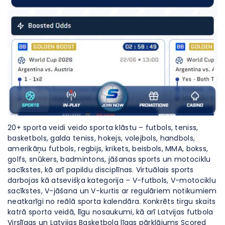
20+ sporta veidi veido sporta klāstu – futbols, teniss,
basketbols, galda teniss, hokejs, volejbols, handbols,
amerikāņu futbols, regbijs, krikets, beisbols, MMA, bokss,
golfs, snūkers, badmintons, jāšanas sports un motociklu
sacīkstes, kā arī papildu disciplīnas. Virtuālais sports
darbojas kā atsevišķa kategorija – V-futbols, V-motociklu
sacīkstes, V-jāšana un V-kurtis ar regulāriem notikumiem
neatkarīgi no reālā sporta kalendāra. Konkrēts tirgu skaits
katrā sporta veidā, līgu nosaukumi, kā arī Latvijas futbola
Virslīgas un Latvijas Basketbola līgas pārklājums Scored