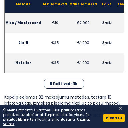
Metode
Min. iemaksa
Maks. iemaksa
Laiks
Izmak
Visa / Mastercard
€10
€2 000
Uzreiz
Skrill
€35
€1 000
Uzreiz
Neteller
€35
€1 000
Uzreiz
Rādīt vairāk
Kopā pieejamas 32 maksājumu metodes, tostarp 10
kriptovalūtas. Izmaksa pieejama tikai uz to pašu metodi,
ar kuru veikta iemaksa – slēgtās cilpas princips. Latvijas
Šī vietne izmanto sīkdatnes Jūsu pārlūkošanas
bankas – Swedbank, SEB, Citadele – tiešā veidā nav
pieredzes uzlabošanai. Turpinot lietot šo vietni, jūs
Piekrītu
piekrītat
likme.tv
sīkdatņu izmantošanai
Uzzināt
pieejamas.
vairāk