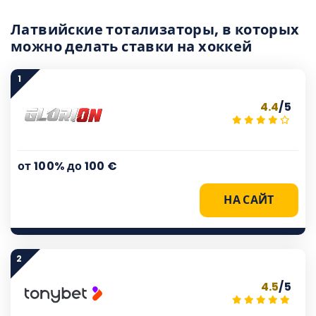
Латвийские тотализаторы, в которых
можно делать ставки на хоккей
1
4.4
/5
от 100% до 100 €
НА САЙТ
2
4.5
/5