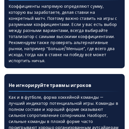
Коэффициенты напрямую определяют сумму,
которую вы заработаете, делая ставки на
конкретный матч. Поэтому важно ставить на игры с
разумными коэффициентами. Если у вас есть выбор
между разными вариантами, всегда выбирайте
тотализатор с самыми высокими коэффициентами.
Рекомендуем также проверять альтернативные
рынки, например “Больше/Меньше”, где всего два
исхода, тогда как в ставке на победу всё может
испортить ничья.
Не игнорируйте травмы игроков
Как и в футболе, форма хоккейной команды —
лучший индикатор потенциальной игры. Команды в
полном составе и хорошей форме оказывают
сильное сопротивление соперникам. Наоборот,
сильные команды в плохой форме часто
проигрывают хорошо организованным аутсайдерам