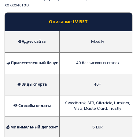
хоккеистов.
Описание LV BET
🌐 Адрес сайта
lvbet.lv
🤝 Приветственный бонус
40 безрисковых ставок
⚽ Виды спорта
46+
Swedbank, SEB, Citadele, Luminor,
💳 Способы оплаты
Visa, MasterCard, Trustly
💰 Минимальный депозит
5 EUR