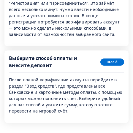
“Регистрация” или “Присоединиться”. Это займёт
всего несколько минут: нужно ввести необходимые
данные и указать лимиты ставок. В конце
регистрации потребуется верифицировать аккаунт
— это можно сделать несколькими способами, в
зависимости от возможностей выбранного сайта.
Выберите способ оплаты и
шаг 3
внесите депозит
После полной верификации аккаунта перейдите в
раздел “Ввод средств”, где представлены все
банковские и карточные методы оплаты, с помощью
которых можно пополнить счёт. Выберите удобный
для вас способ и укажите сумму, которую хотите
перевести на игровой счёт.