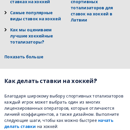
ставках на хоккей
спортивных
тотализаторов для
Самые популярные
ставок на хоккей в
виды ставок на хоккей
Латвии
Как мы оцениваем
лучшие хоккейные
тотализаторы?
Показать больше
Как делать ставки на хоккей?
Благодаря широкому выбору спортивных тотализаторов
каждый игрок может выбрать один из многих
лицензированных операторов, которые отличаются
линией коэффициентов, а также дизайном. Выполните
следующие шаги, чтобы как можно быстрее
начать
делать ставки
на хоккей: