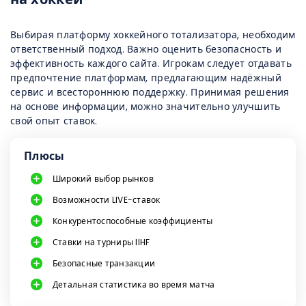
Выбирая платформу хоккейного тотализатора, необходим
ответственный подход. Важно оценить безопасность и
эффективность каждого сайта. Игрокам следует отдавать
предпочтение платформам, предлагающим надёжный
сервис и всестороннюю поддержку. Принимая решения
на основе информации, можно значительно улучшить
свой опыт ставок.
Плюсы
Широкий выбор рынков
Возможности LIVE-ставок
Конкурентоспособные коэффициенты
Ставки на турниры IIHF
Безопасные транзакции
Детальная статистика во время матча