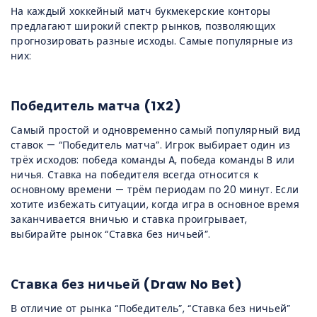
На каждый хоккейный матч букмекерские конторы
предлагают широкий спектр рынков, позволяющих
прогнозировать разные исходы. Самые популярные из
них:
Победитель матча (1X2)
Самый простой и одновременно самый популярный вид
ставок — “Победитель матча”. Игрок выбирает один из
трёх исходов: победа команды A, победа команды B или
ничья. Ставка на победителя всегда относится к
основному времени — трём периодам по 20 минут. Если
хотите избежать ситуации, когда игра в основное время
заканчивается вничью и ставка проигрывает,
выбирайте рынок “Ставка без ничьей”.
Ставка без ничьей (Draw No Bet)
В отличие от рынка “Победитель”, “Ставка без ничьей”