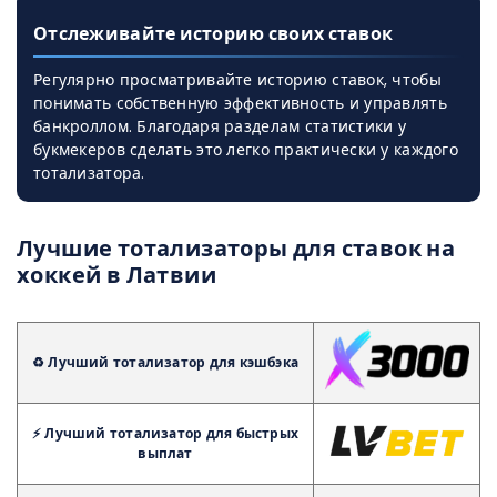
Отслеживайте историю своих ставок
Регулярно просматривайте историю ставок, чтобы
понимать собственную эффективность и управлять
банкроллом. Благодаря разделам статистики у
букмекеров сделать это легко практически у каждого
тотализатора.
Лучшие тотализаторы для ставок на
хоккей в Латвии
♻️ Лучший тотализатор для кэшбэка
⚡️ Лучший тотализатор для быстрых
выплат