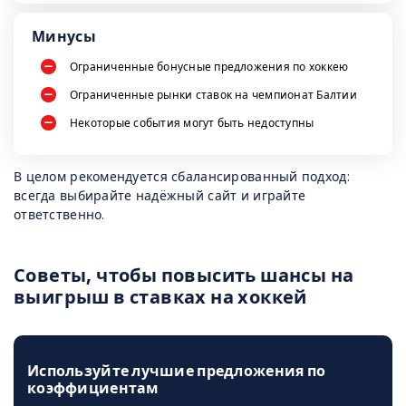
Минусы
Ограниченные бонусные предложения по хоккею
Ограниченные рынки ставок на чемпионат Балтии
Некоторые события могут быть недоступны
В целом рекомендуется сбалансированный подход:
всегда выбирайте надёжный сайт и играйте
ответственно.
Советы, чтобы повысить шансы на
выигрыш в ставках на хоккей
Используйте лучшие предложения по
коэффициентам