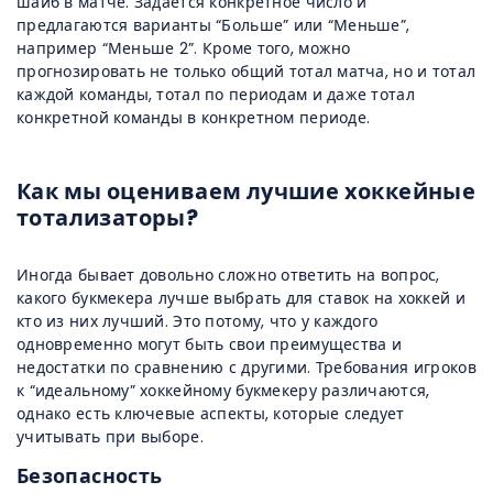
шайб в матче. Задаётся конкретное число и
предлагаются варианты “Больше” или “Меньше”,
например “Меньше 2”. Кроме того, можно
прогнозировать не только общий тотал матча, но и тотал
каждой команды, тотал по периодам и даже тотал
конкретной команды в конкретном периоде.
Как мы оцениваем лучшие хоккейные
тотализаторы?
Иногда бывает довольно сложно ответить на вопрос,
какого букмекера лучше выбрать для ставок на хоккей и
кто из них лучший. Это потому, что у каждого
одновременно могут быть свои преимущества и
недостатки по сравнению с другими. Требования игроков
к “идеальному” хоккейному букмекеру различаются,
однако есть ключевые аспекты, которые следует
учитывать при выборе.
Безопасность