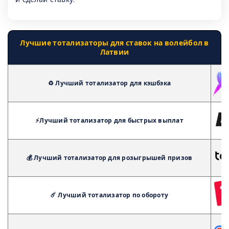
Лучшие тотализаторы для ставок на волейбол в
Латвии
♻️ Лучший тотализатор для кэшбэка
⚡️Лучший тотализатор для быстрых выплат
💰 Лучший тотализатор для розыгрышей призов
☄️ Лучший тотализатор по обороту