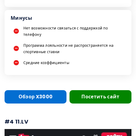
Минусы
Нет возможности связаться с поддержкой по
телефону
Программа лояльности не распространяется на
спортивные ставки
Средние коэффициенты
Обзор X3000
Посетить сайт
#4 11.LV