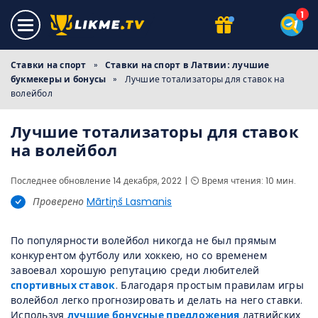
Ставки на спорт
»
Ставки на спорт в Латвии: лучшие
букмекеры и бонусы
»
Лучшие тотализаторы для ставок на
волейбол
Лучшие тотализаторы для ставок
на волейбол
Последнее обновление 14 декабря, 2022
⏲️ Время чтения: 10 мин.
Проверено
Mārtiņš Lasmanis
По популярности волейбол никогда не был прямым
конкурентом футболу или хоккею, но со временем
завоевал хорошую репутацию среди любителей
спортивных ставок
. Благодаря простым правилам игры
волейбол легко прогнозировать и делать на него ставки.
Используя
лучшие бонусные предложения
латвийских