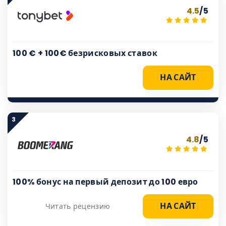
4.5
/5
100 € + 100€ безрисковых ставок
НА САЙТ
3
4.8
/5
100% бонус на первый депозит до 100 евро
НА САЙТ
Читать рецензию