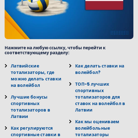
Нажмите на любую ссылку, чтобы перейти к
соответствующему разделу:
Латвийские
Как делать ставки на
тотализаторы, где
волейбол?
можно делать ставки
ТОП-5 лучших
на волейбол
спортивных
Лучшие бонусы
тотализаторов для
спортивных
ставок на волейбол в
тотализаторов в
Латвии
Латвии
Как мы оцениваем
Как регулируются
волейбольные
спортивные ставки в
тотализаторы