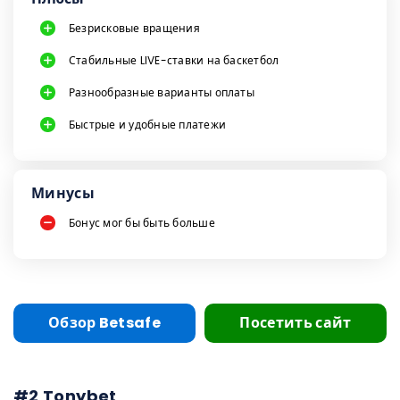
Безрисковые вращения
Стабильные LIVE-ставки на баскетбол
Разнообразные варианты оплаты
Быстрые и удобные платежи
Минусы
Бонус мог бы быть больше
Обзор Betsafe
Посетить сайт
#2 Tonybet