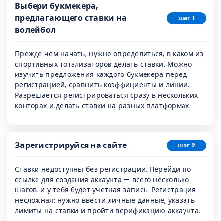
Выбери букмекера,
предлагающего ставки на
шаг 1
волейбол
Прежде чем начать, нужно определиться, в каком из
спортивных тотализаторов делать ставки. Можно
изучить предложения каждого букмекера перед
регистрацией, сравнить коэффициенты и линии.
Разрешается регистрироваться сразу в нескольких
конторах и делать ставки на разных платформах.
Зарегистрируйся на сайте
шаг 2
Ставки недоступны без регистрации. Перейди по
ссылке для создания аккаунта — всего несколько
шагов, и у тебя будет учетная запись. Регистрация
несложная: нужно ввести личные данные, указать
лимиты на ставки и пройти верификацию аккаунта.