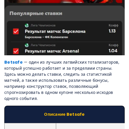
Betsafe
— один из лучших латвийских тотализаторов,
который успешно работает и за пределами страны.
Здесь можно делать ставки, следить за статистикой
матчей, а также использовать различные бонусы,
например конструктор ставок, позволяющий
спрогнозировать в одном купоне несколько исходов
одного события.
Описание Betsafe