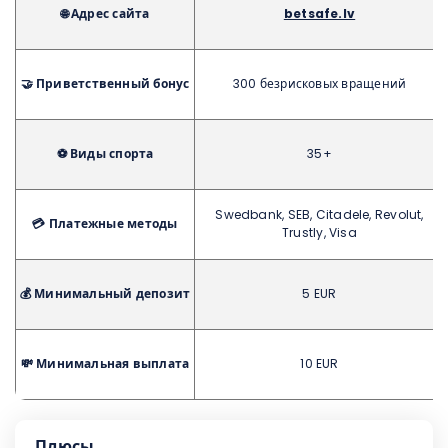
🌐 Адрес сайта
betsafe.lv
🤝 Приветственный бонус
300 безрисковых вращений
⚽ Виды спорта
35+
Swedbank, SEB, Citadele, Revolut,
💳 Платежные методы
Trustly, Visa
💰 Минимальный депозит
5 EUR
💸 Минимальная выплата
10 EUR
Плюсы