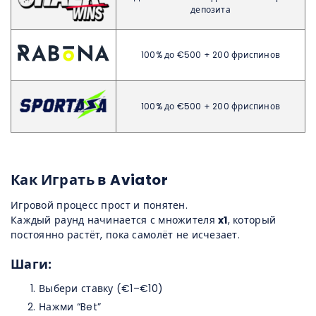
депозита
100% до €500 + 200 фриспинов
100% до €500 + 200 фриспинов
Как Играть в Aviator
Игровой процесс прост и понятен.
Каждый раунд начинается с множителя
x1
, который
постоянно растёт, пока самолёт не исчезает.
Шаги:
Выбери ставку (€1–€10)
Нажми “Bet”