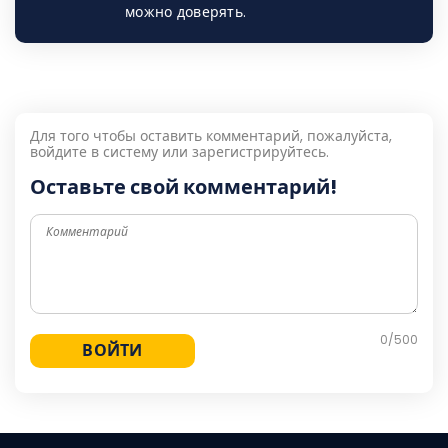
можно доверять.
Для того чтобы оставить комментарий, пожалуйста,
войдите в систему или зарегистрируйтесь.
Оставьте свой комментарий!
0
/500