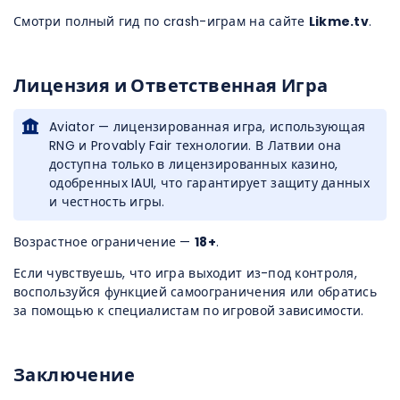
Смотри полный гид по crash-играм на сайте
Likme.tv
.
Лицензия и Ответственная Игра
Aviator — лицензированная игра, использующая
RNG и Provably Fair технологии. В Латвии она
доступна только в лицензированных казино,
одобренных IAUI, что гарантирует защиту данных
и честность игры.
Возрастное ограничение —
18+
.
Если чувствуешь, что игра выходит из-под контроля,
воспользуйся функцией самоограничения или обратись
за помощью к специалистам по игровой зависимости.
Заключение