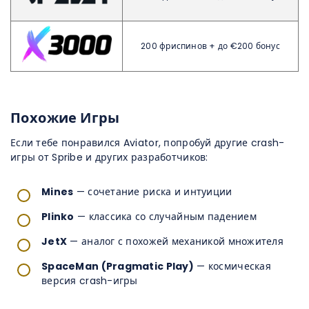
200 фриспинов + до €200 бонус
Похожие Игры
Если тебе понравился Aviator, попробуй другие crash-
игры от Spribe и других разработчиков:
Mines
— сочетание риска и интуиции
Plinko
— классика со случайным падением
JetX
— аналог с похожей механикой множителя
SpaceMan (Pragmatic Play)
— космическая
версия crash-игры