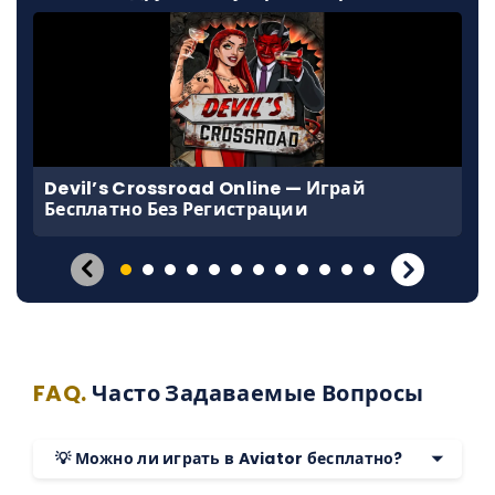
Devil’s Crossroad Online — Играй
1
Бесплатно Без Регистрации
б
FAQ.
Часто Задаваемые Вопросы
💡 Можно ли играть в Aviator бесплатно?