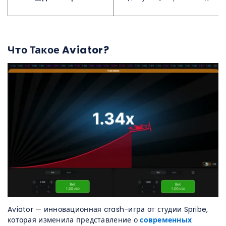
Что Такое Aviator?
Aviator — инновационная crash-игра от студии Spribe,
которая изменила представление о
современных