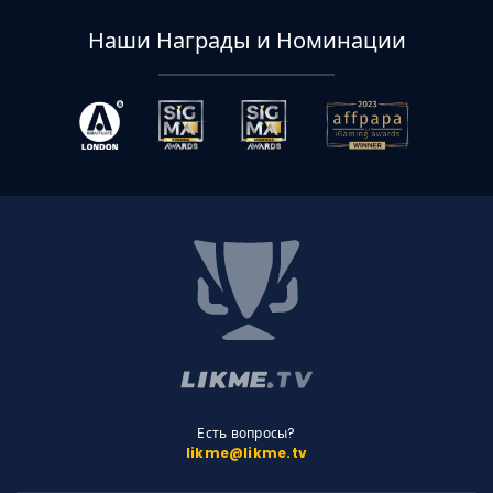
Наши Награды и Номинации
Есть вопросы?
likme@likme.tv