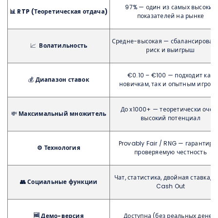
97% — один из самых высоких
📊 RTP (Теоретическая отдача)
показателей на рынке
Средне-высокая — сбалансирова
📈
Волатильность
риск и выигрыш
€0.10 – €100 — подходит как
💰
Диапазон ставок
новичкам, так и опытным игрок
До x1000+ — теоретически очен
💸
Максимальный множитель
высокий потенциал
Provably Fair / RNG — гарантиру
⚙️
Технология
проверяемую честность
Чат, статистика, двойная ставка, A
👥 Социальные функции
Cash Out
🆓 Демо-версия
Доступна (без реальных денег)