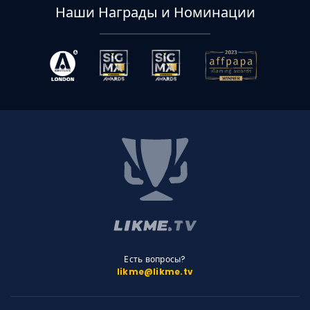
Наши Награды и Номинации
Есть вопросы?
likme@likme.tv