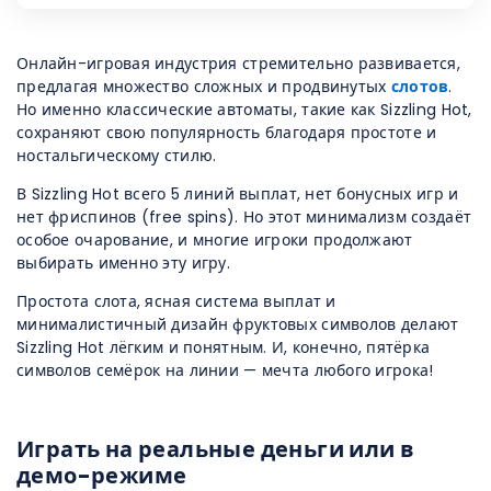
Онлайн-игровая индустрия стремительно развивается,
предлагая множество сложных и продвинутых
слотов
.
Но именно классические автоматы, такие как Sizzling Hot,
сохраняют свою популярность благодаря простоте и
ностальгическому стилю.
В Sizzling Hot всего 5 линий выплат, нет бонусных игр и
нет фриспинов (free spins). Но этот минимализм создаёт
особое очарование, и многие игроки продолжают
выбирать именно эту игру.
Простота слота, ясная система выплат и
минималистичный дизайн фруктовых символов делают
Sizzling Hot лёгким и понятным. И, конечно, пятёрка
символов семёрок на линии — мечта любого игрока!
Играть на реальные деньги или в
демо-режиме