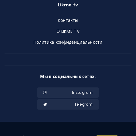
Likme.tv
Контакты
О LIKME TV
Политика конфиденциальности
Мы в социальных сетях:
Instagram
Telegram