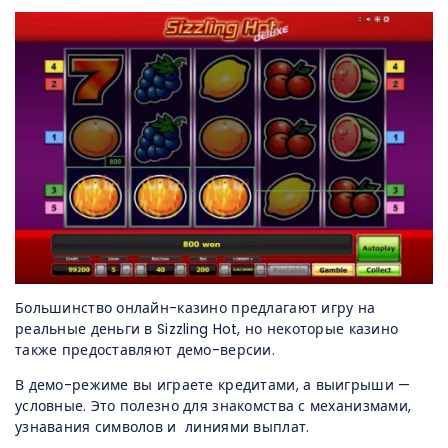
Большинство онлайн-казино предлагают игру на
реальные деньги в Sizzling Hot, но некоторые казино
также предоставляют демо-версии.
В демо-режиме вы играете кредитами, а выигрыши —
условные. Это полезно для знакомства с механизмами,
узнавания символов и линиями выплат.