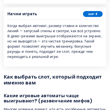
Начни играть
шаг 4
Когда выбрал автомат, размер ставки и количество
линий — запускай спины и смотри, как всё устроено.
В демо-режиме выигрыши отображаются на экране,
но не выводятся — это чистая тренировка. Такой
формат позволяет изучить механику, бонусные
раунды и понять, подходит ли слот, прежде чем
переходить к реальной игре.
Как выбрать слот, который подходит
именно вам
Какие игровые автоматы чаще
выигрывают? (развенчание мифов)
Многие новички думают, что есть «особенные автоматы»,