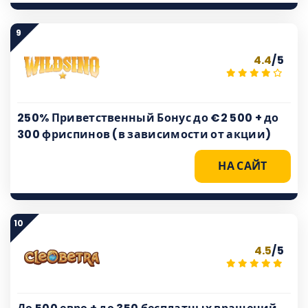
9
4.4
/5
250% Приветственный Бонус до €2 500 + до
300 фриспинов (в зависимости от акции)
НА САЙТ
10
4.5
/5