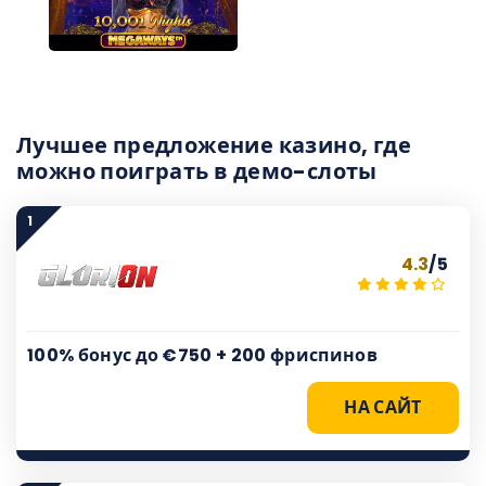
Лучшее предложение казино, где
можно поиграть в демо-слоты
1
4.3
/5
100% бонус до €750 + 200 фриспинов
НА САЙТ