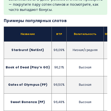
— покрутите пару сотен спинов и посмотрите, как
часто выпадают бонусы.
Примеры популярных слотов
Название
RTP
Волатильность
Мак
Starburst (NetEnt)
96,09%
Низкая/средняя
Book of Dead (Play’n GO)
96,21%
Высокая
Gates of Olympus (PP)
96,50%
Высокая
Sweet Bonanza (PP)
96,48%
Высокая