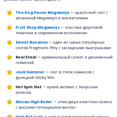
The Dog House Megaways
— красочный слот с
механикой Megaways и множителями.
Fruit Shop Megaways
— классика фруктовой
тематики в современном исполнении.
Sweet Bonanza
— один из самых популярных
слотов Pragmatic Play с каскадными выигрышами.
Reel Steal
— криминальный сюжет и динамичный
геймплей.
Jack Hammer
— слот в стиле комиксов с
функцией Sticky Win.
Hot Spin Slot
— яркий автомат с бонусным
колесом.
Macau High Roller
— атмосфера азиатских казино
с высоким потенциалом выплат.
Irish Pot Luck
— слот в стиле ирландской удачи с