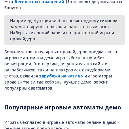
— от
бесплатных вращений
(free spins) до уникальных
бонусов.
Например, функция wild позволяет одному символу
заменять другие, повышая шансы на выигрыш.
Набор таких опций зависит от конкретной игры и
провайдера.
Большинство популярных провайдеров предлагают в
игровые автоматы демо играть бесплатно и без
регистрации. Эти версии доступны как на сайтах
разработчиков, так и на платформах с подборками
слотов, включая
зарубежные казино
и агрегаторы
вроде Likme.tv, где собраны лучшие демо-версии
популярных автоматов.
Популярные игровые автоматы демо
Играть бесплатно в игровые автоматы онлайн в демо-
режиме можно прямо здесь 👉