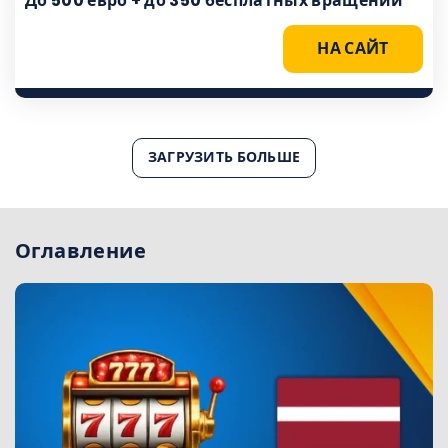
До 500 евро + до 350 бесплатных вращений
НА САЙТ
ЗАГРУЗИТЬ БОЛЬШЕ
Оглавление