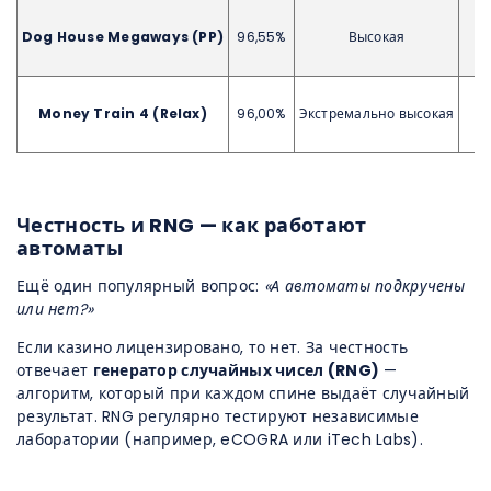
Dog House Megaways (PP)
96,55%
Высокая
Money Train 4 (Relax)
96,00%
Экстремально высокая
Честность и RNG — как работают
автоматы
Ещё один популярный вопрос:
«А автоматы подкручены
или нет?»
Если казино лицензировано, то нет. За честность
отвечает
генератор случайных чисел (RNG)
—
алгоритм, который при каждом спине выдаёт случайный
результат. RNG регулярно тестируют независимые
лаборатории (например, eCOGRA или iTech Labs).