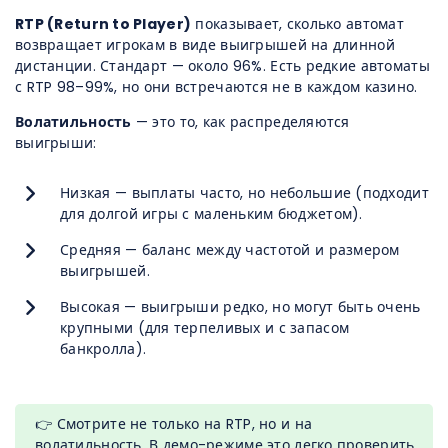
RTP (Return to Player)
показывает, сколько автомат
возвращает игрокам в виде выигрышей на длинной
дистанции. Стандарт — около 96%. Есть редкие автоматы
с RTP 98–99%, но они встречаются не в каждом казино.
Волатильность
— это то, как распределяются
выигрыши:
Низкая — выплаты часто, но небольшие (подходит
для долгой игры с маленьким бюджетом).
Средняя — баланс между частотой и размером
выигрышей.
Высокая — выигрыши редко, но могут быть очень
крупными (для терпеливых и с запасом
банкролла).
👉 Смотрите не только на RTP, но и на
волатильность. В демо-режиме это легко проверить