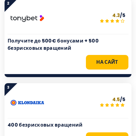
2
4.3
/5
Получите до 500€ бонусами + 500
безрисковых вращений
НА САЙТ
3
4.5
/5
400 безрисковых вращений