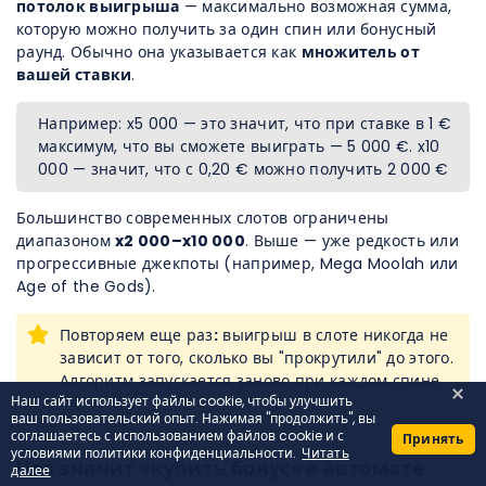
потолок выигрыша
— максимально возможная сумма,
которую можно получить за один спин или бонусный
раунд. Обычно она указывается как
множитель от
вашей ставки
.
Например: x5 000 — это значит, что при ставке в 1 €
максимум, что вы сможете выиграть — 5 000 €. x10
000 — значит, что с 0,20 € можно получить 2 000 €
Большинство современных слотов ограничены
диапазоном
x2 000–x10 000
. Выше — уже редкость или
прогрессивные джекпоты (например, Mega Moolah или
Age of the Gods).
Повторяем еще раз
:
выигрыш в слоте никогда не
зависит от того, сколько вы "прокрутили" до этого.
Алгоритм запускается заново при каждом спине.
Наш сайт использует файлы cookie, чтобы улучшить
ваш пользовательский опыт. Нажимая "продолжить", вы
соглашаетесь с использованием файлов cookie и с
Принять
условиями политики конфиденциальности.
Читать
Что значит «купить бонус» в автомате
далее