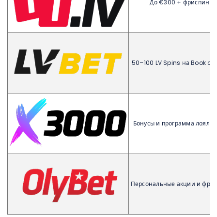
До €300 + фриспины
50–100 LV Spins на Book of
Бонусы и программа лояль
Персональные акции и фри