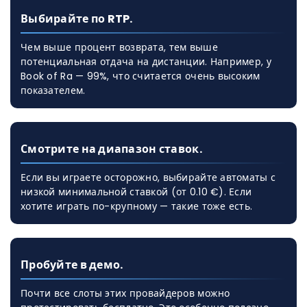
Выбирайте по RTP.
Чем выше процент возврата, тем выше
потенциальная отдача на дистанции. Например, у
Book of Ra — 99%, что считается очень высоким
показателем.
Смотрите на диапазон ставок.
Если вы играете осторожно, выбирайте автоматы с
низкой минимальной ставкой (от 0.10 €). Если
хотите играть по-крупному — такие тоже есть.
Пробуйте в демо.
Почти все слоты этих провайдеров можно