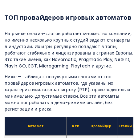
ТОП провайдеров игровых автоматов
На рынке онлайн-слотов работает множество компаний,
но именно несколько крупных студий задают стандарты
в индустрии. Их игры регулярно попадают в топы,
работают стабильно и лицензированы в странах Европы.
Это такие имена, как Novomatic, Pragmatic Play, NetEnt,
Play’n GO, EGT, Microgaming, Playtech и другие.
Ниже — таблица с популярными слотами от топ
провайдеров игровых автоматов, где указаны их
характеристики: возврат игроку (RTP), производитель и
минимально-допустимые ставки. Все эти автоматы
можно попробовать в демо-режиме онлайн, без
регистрации и риска.
Автомат
RTP
Провайдер
Ставки (м