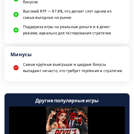
бонусов.
Высокий RTP — 97.8%, что делает слот одним из
самых выгодных на рынке.
Поддержка игры на реальные деньги и в демо-
режиме, идеально для тестирования стратегии.
Минусы
Самые крупные выигрыши и щедрые бонусы
выпадают нечасто, что требует терпения и стратегии.
Другие популярные игры