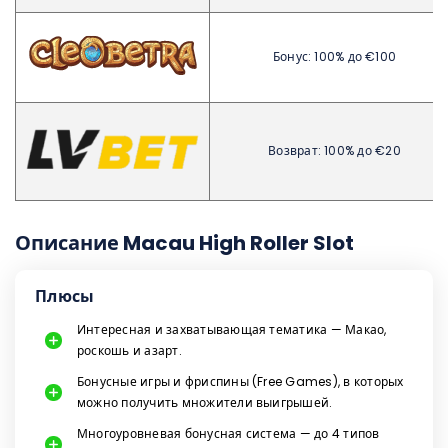
Бонус: 100% до €100
Возврат: 100% до €20
Описание Macau High Roller Slot
Плюсы
Интересная и захватывающая тематика — Макао,
роскошь и азарт.
Бонусные игры и фриспины (Free Games), в которых
можно получить множители выигрышей.
Многоуровневая бонусная система — до 4 типов