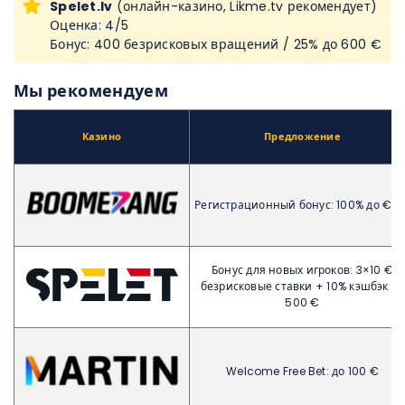
Spelet.lv
(онлайн-казино, Likme.tv рекомендует)
Оценка: 4/5
Бонус: 400 безрисковых вращений / 25% до 600 €
Мы рекомендуем
Казино
Предложение
Регистрационный бонус: 100% до €10
Бонус для новых игроков: 3×10 €
безрисковые ставки + 10% кэшбэк до
500 €
Welcome Free Bet: до 100 €