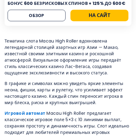
БОНУС 600 БЕЗРИСКОВЫХ СПИНОВ + 125% ДО 600€
НА САЙТ
ОБЗОР
Тематика слота Macau High Roller вдохновлена
легендарной столицей азартных игр Азии — Макао,
известной своими элитными казино и роскошной
атмосферой. Визуальное оформление игры передаёт
стиль классических казино Лас-Вегаса, создавая
ощущение эксклюзивности и высокого статуса.
В графике и символах можно увидеть яркие элементы
неона, фишки, карты и рулетку, что усиливает эффект
настоящего казино. Каждый спин переносит игрока в
мир блеска, риска и крупных выигрышей.
Игровой автомат
Macau High Roller предлагает
классическое игровое поле 5×3 с 10 линиями выплат,
сохраняя простоту и динамичность игры. Слот идеально
подходит для любителей премиальных игровых