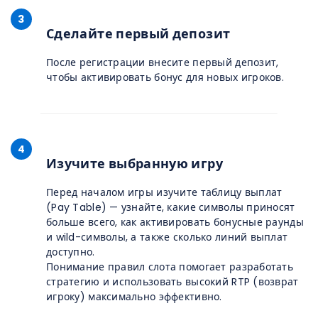
3
Сделайте первый депозит
После регистрации внесите первый депозит,
чтобы активировать бонус для новых игроков.
4
Изучите выбранную игру
Перед началом игры изучите таблицу выплат
(Pay Table) — узнайте, какие символы приносят
больше всего, как активировать бонусные раунды
и wild-символы, а также сколько линий выплат
доступно.
Понимание правил слота помогает разработать
стратегию и использовать высокий RTP (возврат
игроку) максимально эффективно.