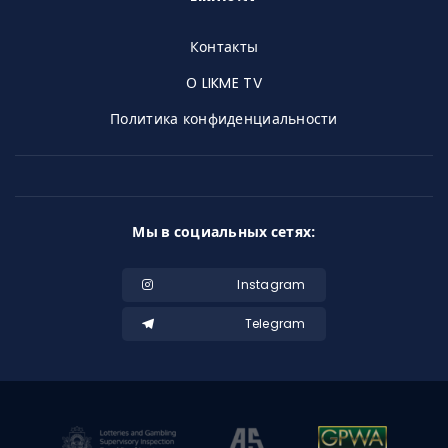
Контакты
О LIKME TV
Политика конфиденциальности
Мы в социальных сетях:
Instagram
Telegram