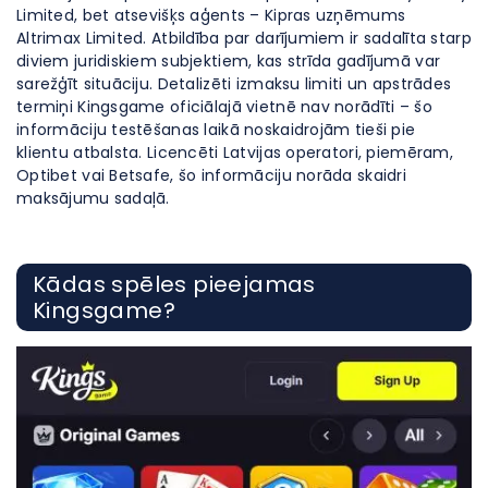
Limited, bet atsevišķs aģents – Kipras uzņēmums
Altrimax Limited. Atbildība par darījumiem ir sadalīta starp
diviem juridiskiem subjektiem, kas strīda gadījumā var
sarežģīt situāciju. Detalizēti izmaksu limiti un apstrādes
termiņi Kingsgame oficiālajā vietnē nav norādīti – šo
informāciju testēšanas laikā noskaidrojām tieši pie
klientu atbalsta. Licencēti Latvijas operatori, piemēram,
Optibet vai Betsafe, šo informāciju norāda skaidri
maksājumu sadaļā.
Kādas spēles pieejamas
Kingsgame?