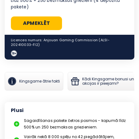
Līdz 500% + 250 bezmaksas griezieni (4 depozītu
pakete)
APMEKLĒT
Licences numurs: Anjouan Gaming Commission (ALSI-
202410033-FI2)
Kādi Kingsgame bonusi un
Kingsgame ātrie fakti
akcijas ir pieejami?
Plusi
Sagaidīšanas pakete četros posmos - kopumā līdz
500% un 250 bezmaksas griezieniem.
Vairāk nekā 8 000 spēļu no 42 piegādātājiem,