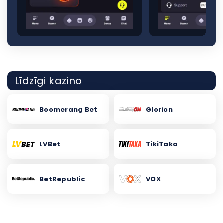
Līdzīgi kazino
Boomerang Bet
Glorion
LVBet
TikiTaka
BetRepublic
VOX