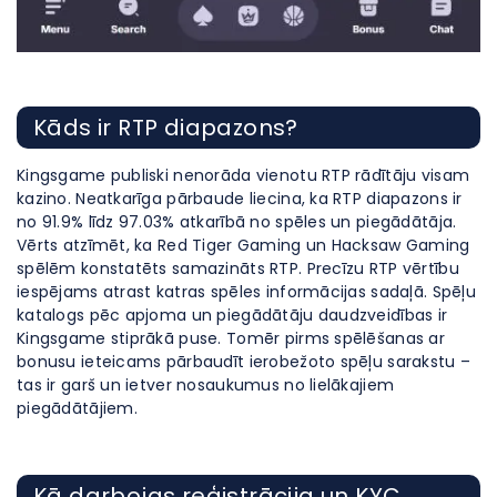
Kāds ir RTP diapazons?
Kingsgame publiski nenorāda vienotu RTP rādītāju visam
kazino. Neatkarīga pārbaude liecina, ka RTP diapazons ir
no 91.9% līdz 97.03% atkarībā no spēles un piegādātāja.
Vērts atzīmēt, ka Red Tiger Gaming un Hacksaw Gaming
spēlēm konstatēts samazināts RTP. Precīzu RTP vērtību
iespējams atrast katras spēles informācijas sadaļā. Spēļu
katalogs pēc apjoma un piegādātāju daudzveidības ir
Kingsgame stiprākā puse. Tomēr pirms spēlēšanas ar
bonusu ieteicams pārbaudīt ierobežoto spēļu sarakstu –
tas ir garš un ietver nosaukumus no lielākajiem
piegādātājiem.
Kā darbojas reģistrācija un KYC