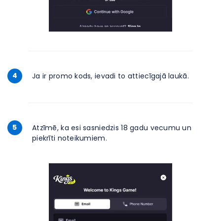
4
Ja ir promo kods, ievadi to attiecīgajā laukā.
5
Atzīmē, ka esi sasniedzis 18 gadu vecumu un
piekrīti noteikumiem.