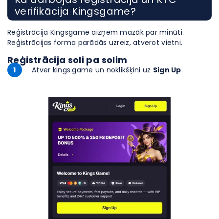
verifikācija Kingsgame?
Reģistrācija Kingsgame aizņem mazāk par minūti.
Reģistrācijas forma parādās uzreiz, atverot vietni.
Reģistrācija soli pa solim
1
Atver kings.game un noklikšķini uz
Sign Up
.