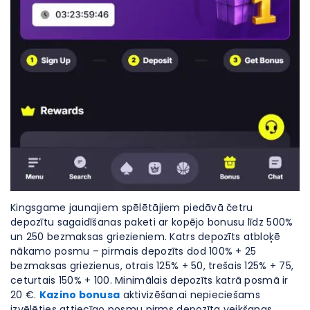
Kingsgame jaunajiem spēlētājiem piedāvā četru
depozītu sagaidīšanas paketi ar kopējo bonusu līdz 500%
un 250 bezmaksas griezieniem. Katrs depozīts atbloķē
nākamo posmu – pirmais depozīts dod 100% + 25
bezmaksas griezienus, otrais 125% + 50, trešais 125% + 75,
ceturtais 150% + 100. Minimālais depozīts katrā posmā ir
20 €.
Kazino bonusa
aktivizēšanai nepieciešams
izvēlēties attiecīgo posmu pirms depozīta veikšanas.