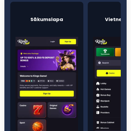
Sākumslapa
Vietnes iz