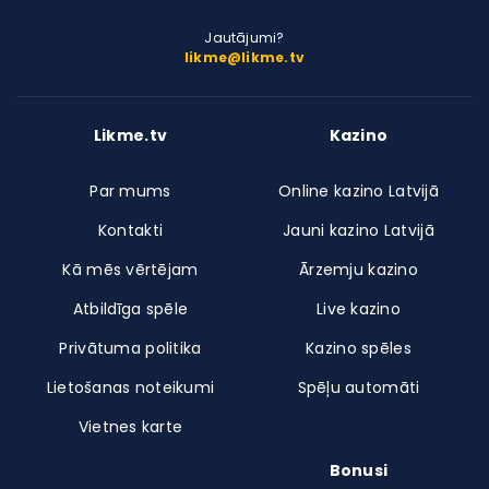
Jautājumi?
likme@likme.tv
Likme.tv
Kazino
Par mums
Online kazino Latvijā
Kontakti
Jauni kazino Latvijā
Kā mēs vērtējam
Ārzemju kazino
Atbildīga spēle
Live kazino
Privātuma politika
Kazino spēles
Lietošanas noteikumi
Spēļu automāti
Vietnes karte
Bonusi