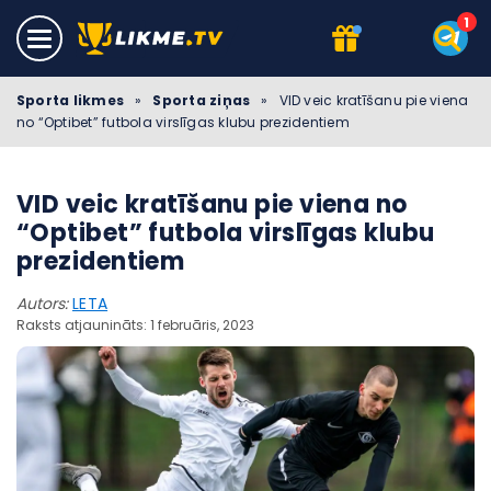
Sporta likmes
»
Sporta ziņas
»
VID veic kratīšanu pie viena
no “Optibet” futbola virslīgas klubu prezidentiem
VID veic kratīšanu pie viena no
“Optibet” futbola virslīgas klubu
prezidentiem
Autors:
LETA
Raksts atjaunināts: 1 februāris, 2023