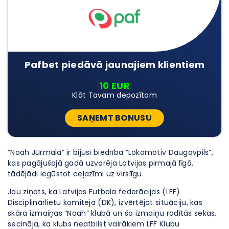
Pafbet piedāvā jaunajiem klientiem
10 EUR
Klāt Tavam depozītam
SAŅEMT BONUSU
“Noah Jūrmala” ir bijusī biedrība “Lokomotiv Daugavpils”,
kas pagājušajā gadā uzvarēja Latvijas pirmajā līgā,
tādējādi iegūstot ceļazīmi uz virslīgu.
Jau ziņots, ka Latvijas Futbola federācijas (LFF)
Disciplinārlietu komiteja (DK), izvērtējot situāciju, kas
skāra izmaiņas “Noah” klubā un šo izmaiņu radītās sekas,
secināja, ka klubs neatbilst vairākiem LFF Klubu