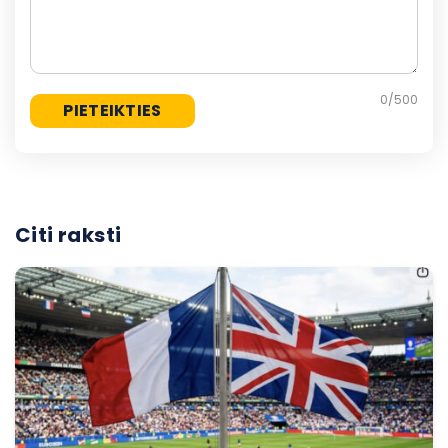
0
/500
Citi raksti