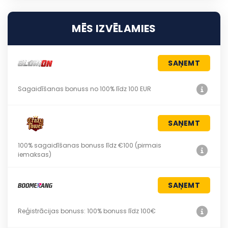
MĒS IZVĒLAMIES
SAŅEMT
Sagaidīšanas bonuss no 100% līdz 100 EUR
SAŅEMT
100% sagaidīšanas bonuss līdz €100 (pirmais
iemaksas)
SAŅEMT
Reģistrācijas bonuss: 100% bonuss līdz 100€