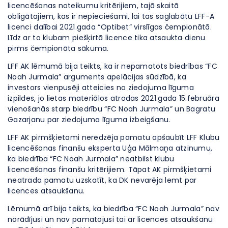
licencēšanas noteikumu kritērijiem, tajā skaitā
obligātajiem, kas ir nepieciešami, lai tas saglabātu LFF-A
licenci dalībai 2021.gada “Optibet” virslīgas čempionātā.
Līdz ar to klubam piešķirtā licence tika atsaukta dienu
pirms čempionāta sākuma.
LFF AK lēmumā bija teikts, ka ir nepamatots biedrības “FC
Noah Jurmala” arguments apelācijas sūdzībā, ka
investors vienpusēji atteicies no ziedojuma līguma
izpildes, jo lietas materiālos atrodas 2021.gada 15.februāra
vienošanās starp biedrību “FC Noah Jurmala” un Bagratu
Gazarjanu par ziedojuma līguma izbeigšanu.
LFF AK pirmšķietami neredzēja pamatu apšaubīt LFF Klubu
licencēšanas finanšu eksperta Uģa Mālmaņa atzinumu,
ka biedrība “FC Noah Jurmala” neatbilst klubu
licencēšanas finanšu kritērijiem. Tāpat AK pirmšķietami
neatrada pamatu uzskatīt, ka DK nevarēja lemt par
licences atsaukšanu.
Lēmumā arī bija teikts, ka biedrība “FC Noah Jurmala” nav
norādījusi un nav pamatojusi tai ar licences atsaukšanu