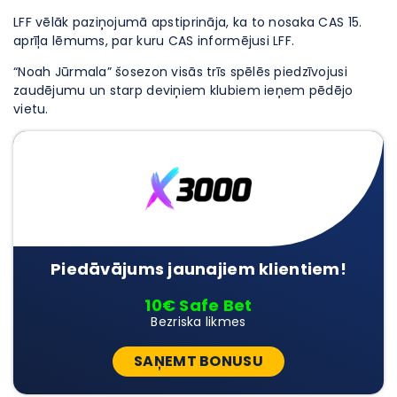
LFF vēlāk paziņojumā apstiprināja, ka to nosaka CAS 15.
aprīļa lēmums, par kuru CAS informējusi LFF.
“Noah Jūrmala” šosezon visās trīs spēlēs piedzīvojusi
zaudējumu un starp deviņiem klubiem ieņem pēdējo
vietu.
Piedāvājums jaunajiem klientiem!
10€ Safe Bet
Bezriska likmes
SAŅEMT BONUSU