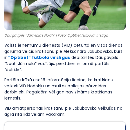
Daugavpils "Jūrmalas Noah" | Foto: Optibet futbola virslīga
Valsts ieņēmumu dienests (VID) ceturtdien visas dienas
garumā veicis kratīšanu pie Aleksandra Jakubovska, kurš
ir
“Optibet” futbola virslīgas
debitantes Daugavpils
“Noah Jūrmala” vadītājs, piektdien informē portāls
“delfi.lv”.
Portāla rīcībā esošā informācija liecina, ka kratīšanu
veikuši VID Nodokļu un muitas policijas pārvaldes
darbinieki. Pagaidām vēl gan nav zināms kratīšanas
iemesls.
VID amatpersonas kratīšanu pie Jakubovska veikušas no
agra rīta līdz vēlam vakaram.