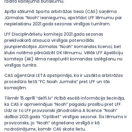
radītā kaitējuma būtiskumu.
Aprīļa sākumā Sporta arbitrāžas tiesa (CAS) saņēma
Jūrmalas “Noah” iesniegumu, apstrīdot LFF lēmumu par
nepielaišanu 2021.gada sezonas virslīgas turnīram.
LFF Disciplinārlietu komiteja 2021.gada sezonas
priekšvakarā atsauca virslīgas potenciālās
jaunpienācējas Jūrmalas “Noah” komandas licenci, bet
klubs nolēma pārsūdzēt DK lēmumu. Vēlāk LFF Apelāciju
komiteja (AK) lēma neapturēt komandas izslēgšanu no
virslīgas turnīra.
CAS aģentūrai LETA apstiprināja, ka ir uzsākta arbitrāžas
procedūra lietā “FC Noah Jurmala” pret LFF un tās
komisijām.
Tikmēr 15.aprīlī “delfi.lv” rīcībā esošā informācija liecināja,
ka CAS ir apmierinājusi “Noah” pagaidu prasību pret LFF.
Līdz ar to LFF provizoriski jānodrošina A licence “Noah”
dalībai 2021.gada “Optibet” virslīgas sezonai. Šis lēmums ir
provizorisks, jo “Noah” atgriešana virslīgā ir kā
nodrošinājums, kamēr CAS skata lietu.