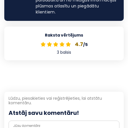
pārbaudītu un no milzīgās informācijas
plūsmas atlasītu un piegādātu
klientiem.
Raksta vērtējums
4.7
/5
3
balsis
Lūdzu, piesakieties vai reģistrējieties, lai atstātu
komentāru.
Atstāj savu komentāru!