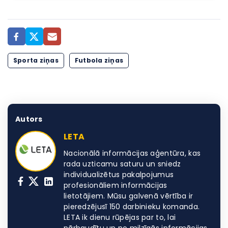
Sporta ziņas
Futbola ziņas
Autors
LETA
Nacionālā informācijas aģentūra, kas
rada uzticamu saturu un sniedz
individualizētus pakalpojumus
profesionāliem informācijas
lietotājiem. Mūsu galvenā vērtība ir
pieredzējusī 150 darbinieku komanda.
LETA ik dienu rūpējas par to, lai