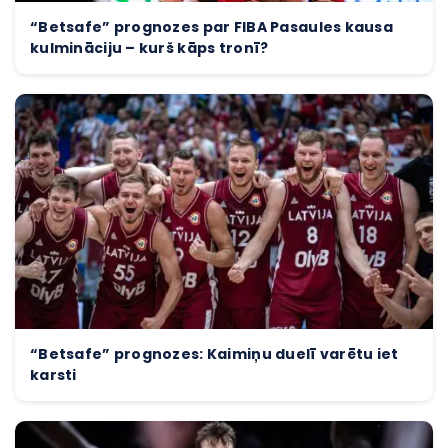
“Betsafe” prognozes par FIBA Pasaules kausa
kulmināciju – kurš kāps tronī?
“Betsafe” prognozes: Kaimiņu duelī varētu iet
karsti