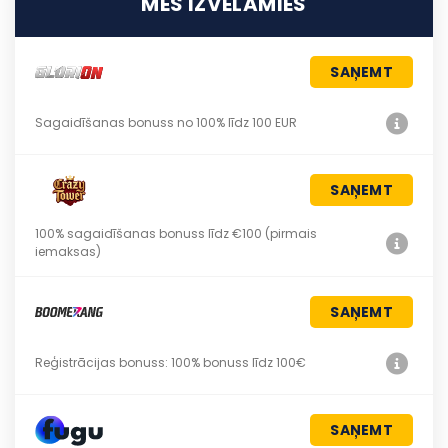
MĒS IZVĒLAMIES
SAŅEMT
Sagaidīšanas bonuss no 100% līdz 100 EUR
SAŅEMT
100% sagaidīšanas bonuss līdz €100 (pirmais
iemaksas)
SAŅEMT
Reģistrācijas bonuss: 100% bonuss līdz 100€
SAŅEMT