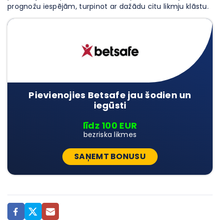
prognožu iespējām, turpinot ar dažādu citu likmju klāstu.
Pievienojies Betsafe jau šodien un
iegūsti
līdz 100 EUR
bezriska likmes
SAŅEMT BONUSU