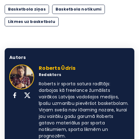
Basketbola ziņas
Basketbola notikumi
Likmes uz basketbolu
Autors
Roberts Ūdris
Redaktors
Roberts ir sporta satura radītājs:
darbojas kā freelance žurnālists
vairākos Latvijas vadošajos medijos,
īpašu uzmanību pievēršot basketbolam.
Viņam sveša nav iGaming nozare, kurai
jau vairāku gadu garumā Roberts
gatavo materiālus par sporta
notikumiem, sporta likmēm un
prognozēm.