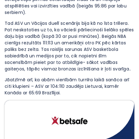
atspēlēties vai izvirzīties vadībā (beigās 95:86 par labu
serbiem).
Tad ASV un Vācijas duelī scenārijs bija kā no īsta trillera.
Pat neskatoties uz to, ka vācieši pārliecinoši lielāko spēles
daļu bija vadībā (kopā 30 ar pusi minūtes). Beigās NBA
cienīgs rezultāts 111:113 un amerikāņi otro PK pēc kārtas
paliks bez zelta. Tas raisījis sarunas ASV basketbola
sabiedrībā un medijos par to, cik nopietni šīm
sacensībām pieiet par to atbildīgie- sākot vadības
gaiteņos, tāpēc vismaz bronzas izcīnīšana ir ļoti svarīga..
Jāatzīmē arī, ka abām vienībām turnīra laikā sanāca arī
citi klupieni – ASV ar 104:110 zaudēja Lietuvai, kamēr
Kanāda ar 65:69 Brazīlijai.