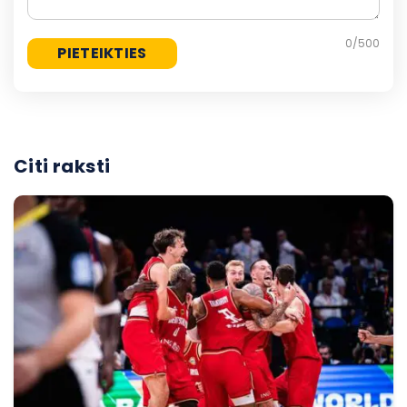
0
/500
Citi raksti