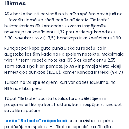
Likmes
ASV basketbolisti nevienā no turnīra spēlēm nav bijuši ne
– favorītu lomā un tādā nebūs arī šoreiz, “Betsafe”
bukmeikeriem šīs komandas uzvaras iespējamību
novērtējot ar koeficientu 1,32 pret attiecīgi kanādiešu
3,30. Savukārt ASV (-7,5) handikaps ir ar koeficientu 1,90.
Runājot par kopā gūto punktu skaitu robežu, tā ir
augstākā līdz šim kādā no PK spēlēm noteiktā. Maksimālā
“virs” / “zem” robeža noteikta 195,5 ar koeficientu 2,55.
Tam savā ziņā ir arī pamats, jo ASV ir pirmajā vietā vidēji
iemestajos punktos (102,6), kamēr Kanāda ir trešā (94,7).
Turklāt no 24 spēlētājiem, kuri var doties laukumā, no
NBA nav tikai pieci.
Tāpat “Betsafe” sporta totalizatora spēlētājiem ir
pieejams arī likmju konstruktors, kur ir iespējams izveidot
savu likmi pašam!
Ienāc “Betsafe” mājas lapā
un iepazīsties ar pilnu
piedāvājumu spektru – sākot no iepriekš minētajām