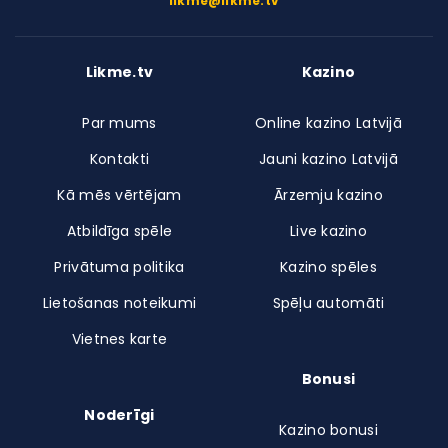
likme@likme.tv
Likme.tv
Kazino
Par mums
Online kazino Latvijā
Kontakti
Jauni kazino Latvijā
Kā mēs vērtējam
Ārzemju kazino
Atbildīga spēle
Live kazino
Privātuma politika
Kazino spēles
Lietošanas noteikumi
Spēļu automāti
Vietnes karte
Bonusi
Noderīgi
Kazino bonusi