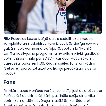
FIBA Pasaules kausa izcīņā atlicis sadalīt tikai medaļu
komplektu un noskaidrot, kura izlase būs tiesīga sev virs
galvām celt čempionu trofeju. 10. septembrī Manilā
turnīra noslēguma programmu ievadīs iepriekš gaidītais
potenciālais fināla pāris ASV – Kanāda. Mača sākums
paredzēts pulksten 11:30. Kāds ir spēles fons, un kāds ir
“Betsafe” sporta totalizatora likmju piedāvājums uz šo
maču?
Fons
Pirmkārt, abas vienības varēja jau laicīgi justies drošas par
Parīzes OS ceļazīmi. Otrkārt, pusfināla spēļu dinamika
abām komandām ievērojami atšķīrās. Kanāda pret
Serbiju kopš pirmās ceturtdaļas vidus tā arī nespēja