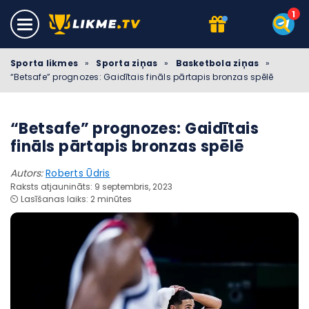
Sporta likmes
»
Sporta ziņas
»
Basketbola ziņas
»
“Betsafe” prognozes: Gaidītais fināls pārtapis bronzas spēlē
“Betsafe” prognozes: Gaidītais
fināls pārtapis bronzas spēlē
Autors:
Roberts Ūdris
Raksts atjaunināts: 9 septembris, 2023
⏲️ Lasīšanas laiks: 2 minūtes