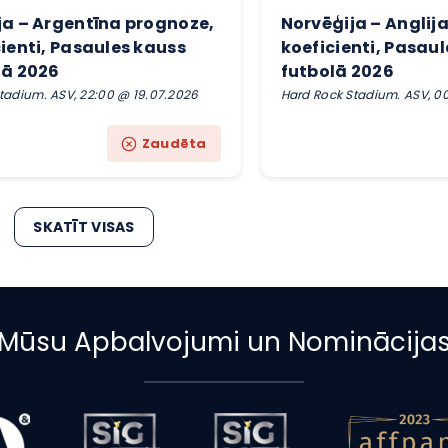
ja – Argentīna prognoze,
Norvēģija – Anglij
ienti, Pasaules kauss
koeficienti, Pasau
lā 2026
futbolā 2026
Stadium. ASV, 22:00 @ 19.07.2026
Hard Rock Stadium. ASV, 0
Zaudēta
SKATĪT VISAS
Mūsu Apbalvojumi un Nominācija