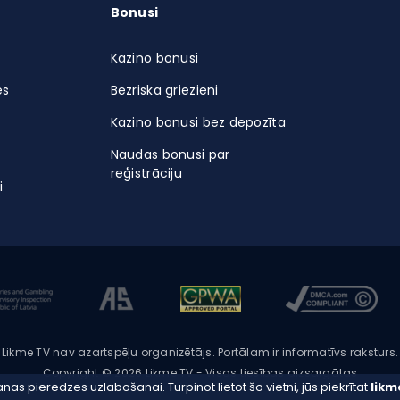
Bonusi
Kazino bonusi
es
Bezriska griezieni
Kazino bonusi bez depozīta
Naudas bonusi par
reģistrāciju
i
Likme TV nav azartspēļu organizētājs. Portālam ir informatīvs raksturs.
Copyright © 2026 Likme TV - Visas tiesības aizsargātas
as pieredzes uzlabošanai. Turpinot lietot šo vietni, jūs piekrītat
likm