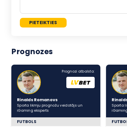
Prognozes
Prognozi atbalsta:
Rinalds Romanovs
Rinal
Sporta likmju prognožu veidotājs un
Sporta l
iGaming eksperts
iGaming
FUTBOLS
FUTBO