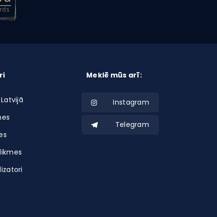
ri
Meklē mūs arī:
 Latvijā
Instagram
mes
Telegram
es
likmes
izatori