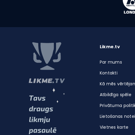
Likme.tv
Par mums
Kontakti
Kā mēs vērtēja
Atbildīga spēle
Privātuma politi
Lietošanas note
Vietnes karte