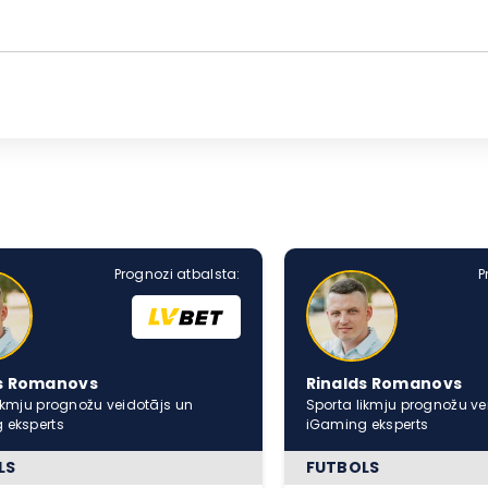
Prognozi atbalsta:
P
ds Romanovs
Rinalds Romanovs
ikmju prognožu veidotājs un
Sporta likmju prognožu ve
 eksperts
iGaming eksperts
LS
FUTBOLS