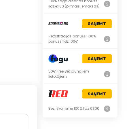
100% sagaidīšanas bonuss
līdz €100 (pirmais iemaksas)
SAŅEMT
Reģistrācijas bonuss: 100%
bonuss līdz 100€
SAŅEMT
50€ Free Bet jaunajiem
lietotājiem
SAŅEMT
Bezriska likme 100% līdz €300