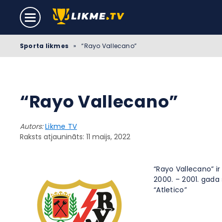
Sporta likmes
»
“Rayo Vallecano”
“Rayo Vallecano”
Autors:
Likme TV
Raksts atjaunināts: 11 maijs, 2022
“Rayo Vallecano” i
2000. – 2001. gada 
“Atletico”