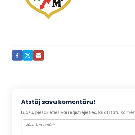
Atstāj savu komentāru!
Lūdzu, piesakieties vai reģistrējieties, lai atstātu kome