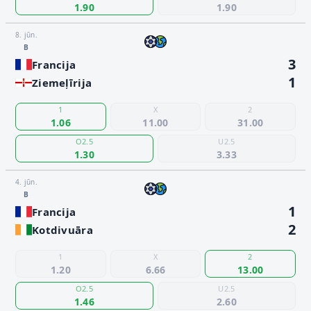
1.90
1.90
8. jūn.
B
3
Francija
1
Ziemeļīrija
1
X
2
1.06
11.00
31.00
O2.5
U2.5
1.30
3.33
4. jūn.
B
1
Francija
2
Kotdivuāra
1
X
2
1.20
6.66
13.00
O2.5
U2.5
1.46
2.60