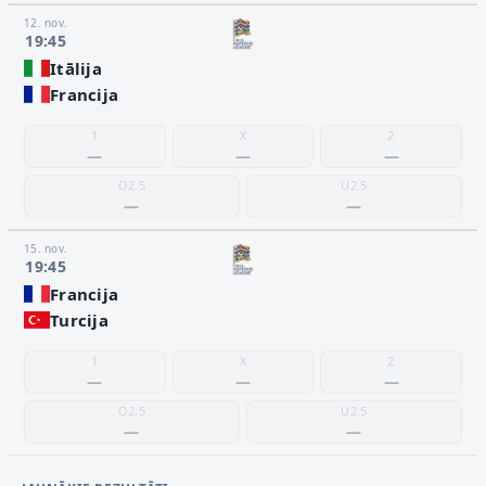
12. nov.
19:45
Itālija
Francija
1
X
2
—
—
—
O2.5
U2.5
—
—
15. nov.
19:45
Francija
Turcija
1
X
2
—
—
—
O2.5
U2.5
—
—