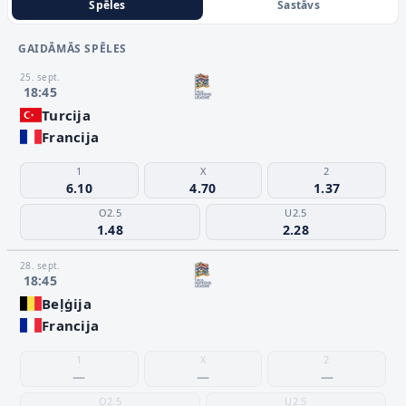
Spēles
Sastāvs
GAIDĀMĀS SPĒLES
25. sept.
18:45
Turcija
Francija
1
X
2
6.10
4.70
1.37
O2.5
U2.5
1.48
2.28
28. sept.
18:45
Beļģija
Francija
1
X
2
—
—
—
O2.5
U2.5