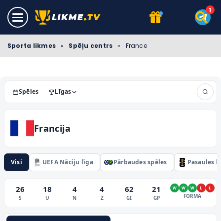
Sporta likmes
»
Spēļu centrs
»
France
Spēles
Līgas
Francija
Visi
UEFA Nāciju līga
Pārbaudes spēles
Pasaules k
26
18
4
4
62
21
W
W
W
L
L
FORMA
S
U
N
Z
GI
GP