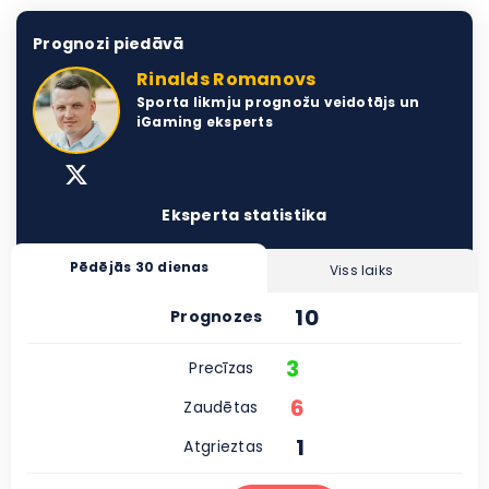
Prognozi piedāvā
Rinalds Romanovs
Sporta likmju prognožu veidotājs un
iGaming eksperts
Eksperta statistika
Pēdējās 30 dienas
Viss laiks
10
Prognozes
3
Precīzas
6
Zaudētas
1
Atgrieztas