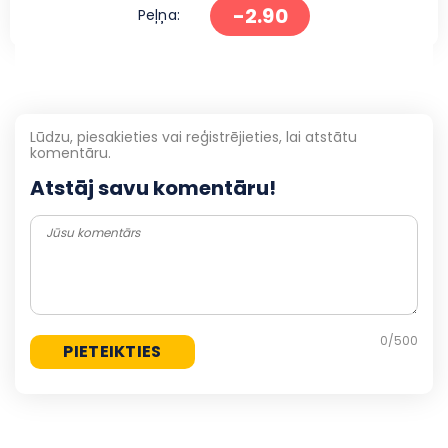
-2.90
Peļņa:
Lūdzu, piesakieties vai reģistrējieties, lai atstātu
komentāru.
Atstāj savu komentāru!
0
/500