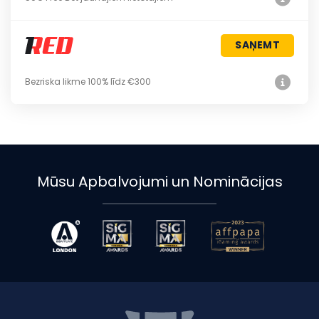
SAŅEMT
Bezriska likme 100% līdz €300
Mūsu Apbalvojumi un Nominācijas