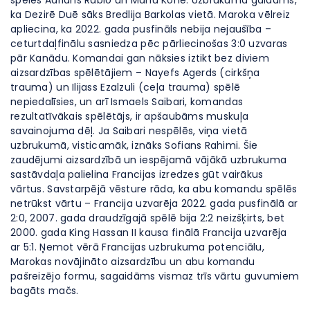
spēlēs Adriāns Rabio un Manu Konē. Uzbrukumā gaidāms,
ka Dezirē Duē sāks Bredlija Barkolas vietā. Maroka vēlreiz
apliecina, ka 2022. gada pusfināls nebija nejaušība –
ceturtdaļfinālu sasniedza pēc pārliecinošas 3:0 uzvaras
pār Kanādu. Komandai gan nāksies iztikt bez diviem
aizsardzības spēlētājiem – Nayefs Agerds (cirkšņa
trauma) un Ilijass Ezalzuli (ceļa trauma) spēlē
nepiedalīsies, un arī Ismaels Saibari, komandas
rezultatīvākais spēlētājs, ir apšaubāms muskuļa
savainojuma dēļ. Ja Saibari nespēlēs, viņa vietā
uzbrukumā, visticamāk, iznāks Sofians Rahimi. Šie
zaudējumi aizsardzībā un iespējamā vājākā uzbrukuma
sastāvdaļa palielina Francijas izredzes gūt vairākus
vārtus. Savstarpējā vēsture rāda, ka abu komandu spēlēs
netrūkst vārtu – Francija uzvarēja 2022. gada pusfinālā ar
2:0, 2007. gada draudzīgajā spēlē bija 2:2 neizšķirts, bet
2000. gada King Hassan II kausa finālā Francija uzvarēja
ar 5:1. Ņemot vērā Francijas uzbrukuma potenciālu,
Marokas novājināto aizsardzību un abu komandu
pašreizējo formu, sagaidāms vismaz trīs vārtu guvumiem
bagāts mačs.