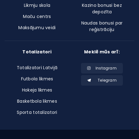
Likmju skola
Kazino bonusi bez
depozīta
Maču centrs
Naudas bonusi par
Maksājumu veidi
reģistrāciju
Totalizatori
Meklē mūs arī:
Totalizatori Latvijā
Instagram
Futbola likmes
Telegram
Hokeja likmes
Basketbola likmes
Sporta totalizatori