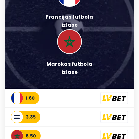
Francijas futbola
izlase
Marokas futbola
izlase
1.60
3.85
6.50