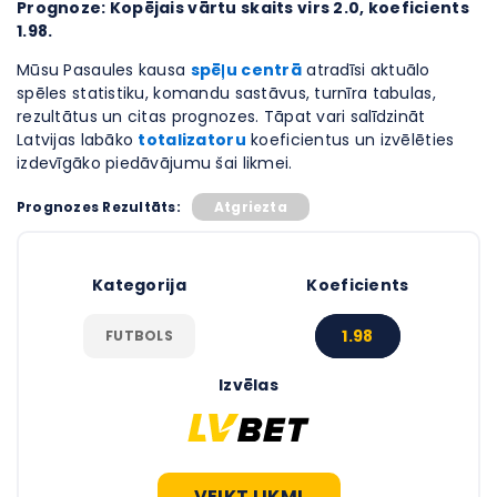
Prognoze: Kopējais vārtu skaits virs 2.0, koeficients
1.98.
Mūsu Pasaules kausa
spēļu centrā
atradīsi aktuālo
spēles statistiku, komandu sastāvus, turnīra tabulas,
rezultātus un citas prognozes. Tāpat vari salīdzināt
Latvijas labāko
totalizatoru
koeficientus un izvēlēties
izdevīgāko piedāvājumu šai likmei.
Prognozes Rezultāts:
Atgriezta
Kategorija
Koeficients
1.98
FUTBOLS
Izvēlas
VEIKT LIKMI