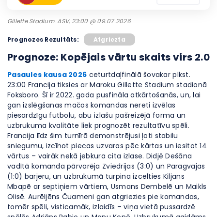
Gillette Stadium. ASV, 23:00 @ 09.07.2026
Prognozes Rezultāts:
Atgriezta
Prognoze: Kopējais vārtu skaits virs 2.0
Pasaules kausa 2026
ceturtdaļfinālā šovakar plkst.
23:00 Francija tiksies ar Maroku Gillette Stadium stadionā
Foksboro. Šī ir 2022. gada pusfināla atkārtošanās, un, lai
gan izslēgšanas mačos komandas nereti izvēlas
piesardzīgu futbolu, abu izlašu pašreizējā forma un
uzbrukuma kvalitāte liek prognozēt rezultatīvu spēli.
Francija līdz šim turnīrā demonstrējusi ļoti stabilu
sniegumu, izcīnot piecas uzvaras pēc kārtas un iesitot 14
vārtus – vairāk nekā jebkura cita izlase. Didjē Dešāna
vadītā komanda pārvarēja Zviedrijas (3:0) un Paragvajas
(1:0) barjeru, un uzbrukumā turpina izcelties Kiljans
Mbapē ar septiņiem vārtiem, Usmans Dembelē un Maikls
Olisē. Aurēljēns Čuameni gan atgriezies pie komandas,
tomēr spēli, visticamāk, izlaidīs – viņa vietā pussardzē