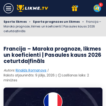
Sporta likmes
»
Sporta prognozes un likmes
»
Francija –
Maroka prognoze, likmes un koeficienti | Pasaules kauss 2026
ceturtdaļfināls
Francija – Maroka prognoze, likmes
un koeficienti | Pasaules kauss 2026
ceturtdaļfināls
Autors:
Rinalds Romanovs
Raksts atjaunināts: 9 jūlijs, 2026
⏲️ Lasīšanas laiks: 2
minūtes