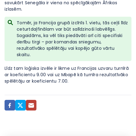
savukārt Senegāla ir viena no spēcīgākajām Āfrikas
izlasēm.
Tomēr, ja Francija grupā izcīnīs 1. vietu, tās ceļš līdz
ceturtdaļfinālam var būt salīdzinoši labvēlīgs.
Sagaidāms, ka vēl tiks piedāvāti arī citi specifiski
derību tirgi – par komandas sniegumu,
rezultatīvāko spēlētāju vai kopējo gūto vārtu
skaitu.
Līdz tam loģiska izvēle ir likme uz Francijas uzvaru turnīrā
ar koeficientu 9.00 vai uz Mbapē kā turnīra rezultatīvāko
spēlētāju ar koeficientu 7.00.