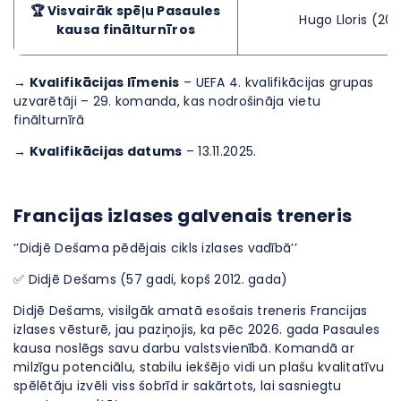
🏆 Visvairāk spēļu Pasaules
Hugo Lloris (20)
kausa finālturnīros
→ Kvalifikācijas līmenis
– UEFA 4. kvalifikācijas grupas
uzvarētāji – 29. komanda, kas nodrošināja vietu
finālturnīrā
→ Kvalifikācijas datums
– 13.11.2025.
Francijas izlases galvenais treneris
‘’Didjē Dešama pēdējais cikls izlases vadībā’’
✅ Didjē Dešams (57 gadi, kopš 2012. gada)
Didjē Dešams, visilgāk amatā esošais treneris Francijas
izlases vēsturē, jau paziņojis, ka pēc 2026. gada Pasaules
kausa noslēgs savu darbu valstsvienībā. Komandā ar
milzīgu potenciālu, stabilu iekšējo vidi un plašu kvalitatīvu
spēlētāju izvēli viss šobrīd ir sakārtots, lai sasniegtu