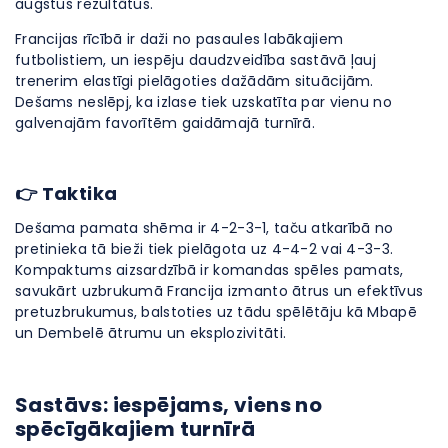
augstus rezultātus.
Francijas rīcībā ir daži no pasaules labākajiem
futbolistiem, un iespēju daudzveidība sastāvā ļauj
trenerim elastīgi pielāgoties dažādām situācijām.
Dešams neslēpj, ka izlase tiek uzskatīta par vienu no
galvenajām favorītēm gaidāmajā turnīrā.
👉 Taktika
Dešama pamata shēma ir 4-2-3-1, taču atkarībā no
pretinieka tā bieži tiek pielāgota uz 4-4-2 vai 4-3-3.
Kompaktums aizsardzībā ir komandas spēles pamats,
savukārt uzbrukumā Francija izmanto ātrus un efektīvus
pretuzbrukumus, balstoties uz tādu spēlētāju kā Mbapē
un Dembelē ātrumu un eksplozivitāti.
Sastāvs: iespējams, viens no
spēcīgākajiem turnīrā