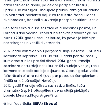
1998. gadā, Raimonam Domenekam vadot izlasi, Francija
atkal sasniedza finālu, pa ceļam pārspējot Brazīliju,
Spāniju un Portugāli. Finālspēle palikusi atmiņā arī Zidāna
un Materaci incidenta dēļ, kura rezultātā franču līderis
tika noraidīts, bet Itālija uzvarēja pēcspēles sitienu sērijā.
Pēc tam sekoja jauns sastāva atjaunošanas posms, un
Lorāna Blāna vadībā Francijai neizdevās pārvarēt grupu
turnīru 2010. gada Pasaules kausā, ko pavadīja iekšējas
nesaskaņas un konflikti komandā.
2012. gadā valstsvienību pārņēma Didjē Dešams – bijušais
komandas kapteinis 1998. un 2000. gada panākumos –,
kurš amatā ir līdz pat šai dienai. 2014. gadā Francija
sasniedza ceturtdaļfinālu, kur ar 0:1 zaudēja Vācijai, taču
komandas stabilitāte bija atjaunota. Četrus gadus vēlāk
“trīskrāsainie” otro reizi kļuva par pasaules čempioniem,
finālā ar 4:2 pārspējot Horvātiju.
2012. gadā Francija vēlreiz sasniedza finālu, taču
dramatiskā spēlē pēcspēles sitienu sērijā piekāpās
Lionela Mesi vadītajai Argentīnai.
⚽ Konfederācija:
UEFA (Eiropa)