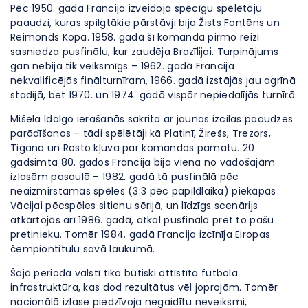
Pēc 1950. gada Francija izveidoja spēcīgu spēlētāju
paaudzi, kuras spilgtākie pārstāvji bija Žists Fontēns un
Reimonds Kopa. 1958. gadā šī komanda pirmo reizi
sasniedza pusfinālu, kur zaudēja Brazīlijai. Turpinājums
gan nebija tik veiksmīgs – 1962. gadā Francija
nekvalificējās finālturnīram, 1966. gadā izstājās jau agrīnā
stadijā, bet 1970. un 1974. gadā vispār nepiedalījās turnīrā.
Mišela Idalgo ierašanās sakrita ar jaunas izcilas paaudzes
parādīšanos – tādi spēlētāji kā Platinī, Žirešs, Trezors,
Tigana un Rosto kļuva par komandas pamatu. 20.
gadsimta 80. gados Francija bija viena no vadošajām
izlasēm pasaulē – 1982. gadā tā pusfinālā pēc
neaizmirstamas spēles (3:3 pēc papildlaika) piekāpās
Vācijai pēcspēles sitienu sērijā, un līdzīgs scenārijs
atkārtojās arī 1986. gadā, atkal pusfinālā pret to pašu
pretinieku. Tomēr 1984. gadā Francija izcīnīja Eiropas
čempiontitulu savā laukumā.
Šajā periodā valstī tika būtiski attīstīta futbola
infrastruktūra, kas dod rezultātus vēl joprojām. Tomēr
nacionālā izlase piedzīvoja negaidītu neveiksmi,