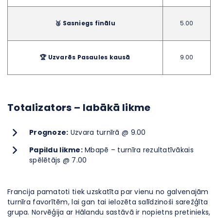
🥈 Sasniegs finālu
5.00
🏆 Uzvarēs Pasaules kausā
9.00
Totalizators – labākā likme
Prognoze:
Uzvara turnīrā @ 9.00
Papildu likme:
Mbapē – turnīra rezultatīvākais
spēlētājs @ 7.00
Francija pamatoti tiek uzskatīta par vienu no galvenajām
turnīra favorītēm, lai gan tai ielozēta salīdzinoši sarežģīta
grupa. Norvēģija ar Hālandu sastāvā ir nopietns pretinieks,