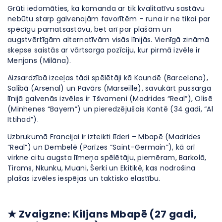
Grūti iedomāties, ka komanda ar tik kvalitatīvu sastāvu
nebūtu starp galvenajām favorītēm – runa ir ne tikai par
spēcīgu pamatsastāvu, bet arī par plašām un
augstvērtīgām alternatīvām visās līnijās. Vienīgā zināmā
skepse saistās ar vārtsarga pozīciju, kur pirmā izvēle ir
Menjans (Milāna).
Aizsardzībā izceļas tādi spēlētāji kā Koundē (Barcelona),
Salibā (Arsenal) un Pavārs (Marseille), savukārt pussarga
līnijā galvenās izvēles ir Tšvameni (Madrides “Real”), Olisē
(Minhenes “Bayern”) un pieredzējušais Kantē (34 gadi, “Al
Ittihad”).
Uzbrukumā Francijai ir izteikti līderi – Mbapē (Madrides
“Real”) un Dembelē (Parīzes “Saint-Germain”), kā arī
virkne citu augsta līmeņa spēlētāju, piemēram, Barkolā,
Tirams, Nkunku, Muani, Šerki un Ekitikē, kas nodrošina
plašas izvēles iespējas un taktisko elastību.
★ Zvaigzne: Kiljans Mbapē (27 gadi,