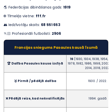
🌎 Federācijas dibināšanas gads:
1919
🌐 Tīmekļa vietne:
fff.fr
👥 Iedzīvotāju skaits:
68 551 653
🏃🏻 Profesionāli futbolisti:
2906
Francijas sniegums Pasaules kausā īsumā
16
(1930, 1934, 1938, 1954, 1
🏆 Dalība Pasaules kausa izcīņā
1978, 1982, 1986, 1998, 2002, 
2014, 2018, 2022)
🥇 Pirmā / pēdējā dalība
1930. / 2022.
❌ Pēdējā reize, kad nekvalificējās
1994. gadā