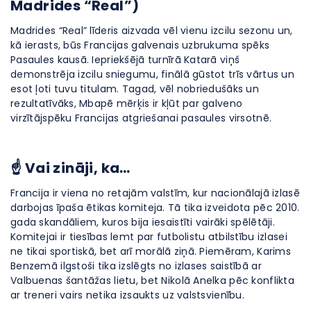
Madrides “Real”)
Madrides “Real” līderis aizvada vēl vienu izcilu sezonu un,
kā ierasts, būs Francijas galvenais uzbrukuma spēks
Pasaules kausā. Iepriekšējā turnīrā Katarā viņš
demonstrēja izcilu sniegumu, finālā gūstot trīs vārtus un
esot ļoti tuvu titulam. Tagad, vēl nobriedušāks un
rezultatīvāks, Mbapē mērķis ir kļūt par galveno
virzītājspēku Francijas atgriešanai pasaules virsotnē.
☝ Vai zināji, ka…
Francija ir viena no retajām valstīm, kur nacionālajā izlasē
darbojas īpaša ētikas komiteja. Tā tika izveidota pēc 2010.
gada skandāliem, kuros bija iesaistīti vairāki spēlētāji.
Komitejai ir tiesības lemt par futbolistu atbilstību izlasei
ne tikai sportiskā, bet arī morālā ziņā. Piemēram, Karims
Benzemā ilgstoši tika izslēgts no izlases saistībā ar
Valbuenas šantāžas lietu, bet Nikolā Anelka pēc konflikta
ar treneri vairs netika izsaukts uz valstsvienību.