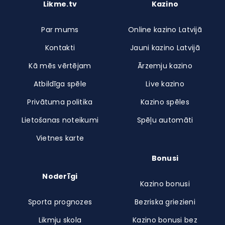
Likme.tv
Kazino
Par mums
Online kazino Latvijā
Kontakti
Jauni kazino Latvijā
Kā mēs vērtējam
Ārzemju kazino
Atbildīga spēle
Live kazino
Privātuma politika
Kazino spēles
Lietošanas noteikumi
Spēļu automāti
Vietnes karte
Bonusi
Noderīgi
Kazino bonusi
Sporta prognozes
Bezriska griezieni
Likmju skola
Kazino bonusi bez