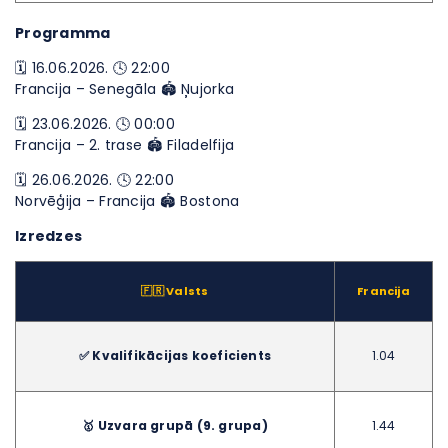
Programma
🗓️ 16.06.2026. 🕓 22:00
Francija – Senegāla 🏟 Ņujorka
🗓️ 23.06.2026. 🕓 00:00
Francija – 2. trase 🏟 Filadelfija
🗓️ 26.06.2026. 🕓 22:00
Norvēģija – Francija 🏟 Bostona
Izredzes
🇫🇷 Valsts
Francija
✅ Kvalifikācijas koeficients
1.04
🥇 Uzvara grupā (9. grupa)
1.44