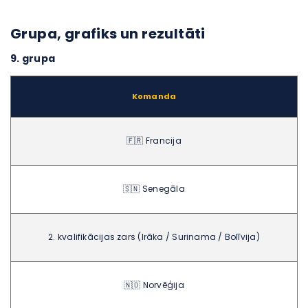
Grupa, grafiks un rezultāti
9. grupa
Komanda
🇫🇷 Francija
🇸🇳 Senegāla
2. kvalifikācijas zars (Irāka / Surinama / Bolīvija)
🇳🇴 Norvēģija