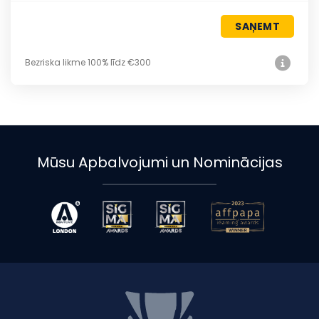
SAŅEMT
Bezriska likme 100% līdz €300
Mūsu Apbalvojumi un Nominācijas