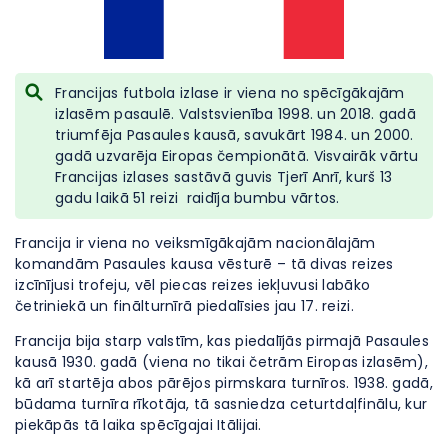
Francijas futbola izlase ir viena no spēcīgākajām
izlasēm pasaulē. Valstsvienība 1998. un 2018. gadā
triumfēja Pasaules kausā, savukārt 1984. un 2000.
gadā uzvarēja Eiropas čempionātā. Visvairāk vārtu
Francijas izlases sastāvā guvis Tjerī Anrī, kurš 13
gadu laikā 51 reizi raidīja bumbu vārtos.
Francija ir viena no veiksmīgākajām nacionālajām
komandām Pasaules kausa vēsturē – tā divas reizes
izcīnījusi trofeju, vēl piecas reizes iekļuvusi labāko
četriniekā un finālturnīrā piedalīsies jau 17. reizi.
Francija bija starp valstīm, kas piedalījās pirmajā Pasaules
kausā 1930. gadā (viena no tikai četrām Eiropas izlasēm),
kā arī startēja abos pārējos pirmskara turnīros. 1938. gadā,
būdama turnīra rīkotāja, tā sasniedza ceturtdaļfinālu, kur
piekāpās tā laika spēcīgajai Itālijai.