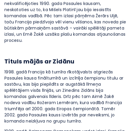
nekvalificējoties 1990. gada Pasaules kausam,
neskatoties uz to, ka Mišels Platinī jau bija iesaistīts
komandas vadībā. Pēc tam izlasi pārņēma Žerārs Uljē,
taču Francija piedzīvoja vēl vienu vilšanos, kas noveda pie
būtiskām pārmaiņām sastāvā – vairāki spēlētāji pameta
izlasi, un Emē Žakē uzsāka plašu komandas atjaunošanas
procesu.
Tituls mājās ar Zidānu
1998. gadā Francija kā turnīra rīkotājvalsts atgriezās
Pasaules kausa finālturnīrā un izcīnīja čempionu titulu ar
sastāvu, kas bija piepildīts ar augstākā līmeņa
spēlētājiem visās līnijās, un Zinedins Zidāns bija
komandas galvenais līderis. Drīz pēc tam Aimē Žakē
nodeva vadību Rožeram Lemēram, kura vadībā Francija
triumfēja arī 2000. gada Eiropas čempionātā. Tomēr
2002. gada Pasaules kauss izvērtās par neveiksmi, jo
komanda neizkļuva no grupu turnīra.