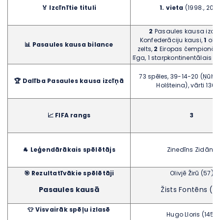
🏅 Izcīnītie tituli
1. vieta
(1998., 2018
2
Pasaules kausa izcīņ
Konfederāciju kausi,
1
oli
📊 Pasaules kausa bilance
zelts,
2
Eiropas čempionāti
līga, 1 starpkontinentālais 
73 spēles, 39-14-20 (Ņūh
🏆 Dalība Pasaules kausa izcīņā
Holšteina), vārti 136
📈 FIFA rangs
3
🐐 Leģendārākais spēlētājs
Zinedīns Zidāns
🎯 Rezultatīvākie spēlētāji
Olivjē Žirū (57)
Pasaules kausā
Žists Fontēns (13
👕 Visvairāk spēļu izlasē
Hugo Lloris (145)