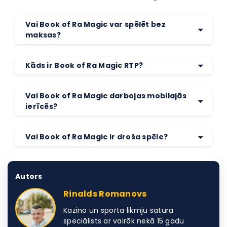
Vai Book of Ra Magic var spēlēt bez
maksas?
Kāds ir Book of Ra Magic RTP?
Vai Book of Ra Magic darbojas mobilajās
ierīcēs?
Vai Book of Ra Magic ir droša spēle?
Autors
Rinalds Romanovs
Kazino un sporta likmju satura
speciālists ar vairāk nekā 15 gadu