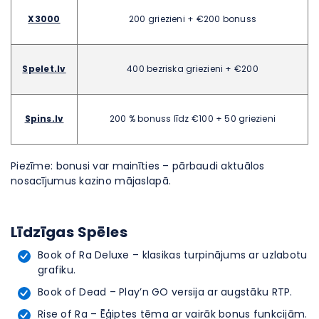
X3000
200 griezieni + €200 bonuss
Spelet.lv
400 bezriska griezieni + €200
Spins.lv
200 % bonuss līdz €100 + 50 griezieni
Piezīme: bonusi var mainīties – pārbaudi aktuālos
nosacījumus kazino mājaslapā.
Līdzīgas Spēles
Book of Ra Deluxe – klasikas turpinājums ar uzlabotu
grafiku.
Book of Dead – Play’n GO versija ar augstāku RTP.
Rise of Ra – Ēģiptes tēma ar vairāk bonus funkcijām.