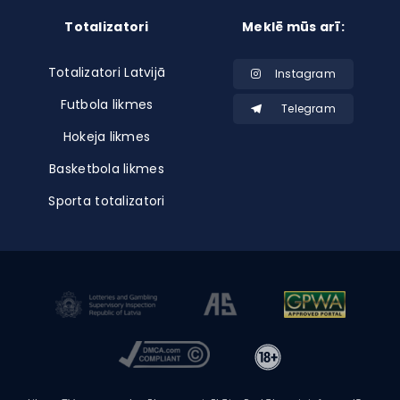
Totalizatori
Meklē mūs arī:
Totalizatori Latvijā
Instagram
Futbola likmes
Telegram
Hokeja likmes
Basketbola likmes
Sporta totalizatori