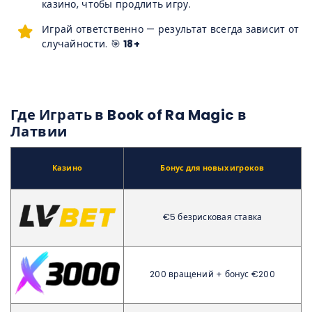
казино, чтобы продлить игру.
Играй ответственно — результат всегда зависит от
случайности. 🎯
18+
Где Играть в Book of Ra Magic в
Латвии
Казино
Бонус для новых игроков
€5 безрисковая ставка
200 вращений + бонус €200