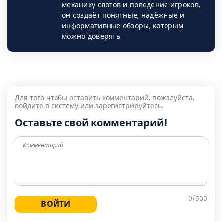
механику слотов и поведение игроков,
он создаёт понятные, надёжные и
информативные обзоры, которым
можно доверять.
Для того чтобы оставить комментарий, пожалуйста,
войдите в систему или зарегистрируйтесь.
Оставьте свой комментарий!
0
/500