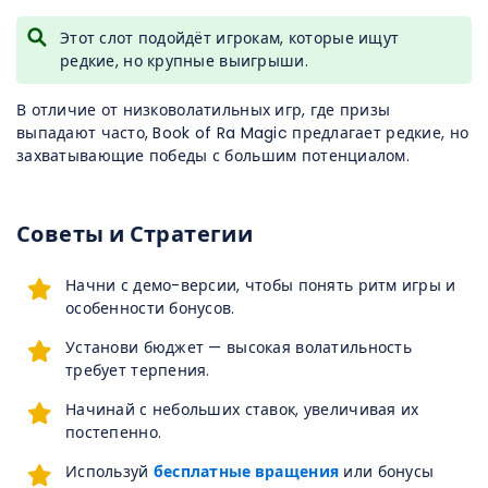
Этот слот подойдёт игрокам, которые ищут
редкие, но крупные выигрыши.
В отличие от низковолатильных игр, где призы
выпадают часто, Book of Ra Magic предлагает редкие, но
захватывающие победы с большим потенциалом.
Советы и Стратегии
Начни с демо-версии, чтобы понять ритм игры и
особенности бонусов.
Установи бюджет — высокая волатильность
требует терпения.
Начинай с небольших ставок, увеличивая их
постепенно.
Используй
бесплатные вращения
или бонусы