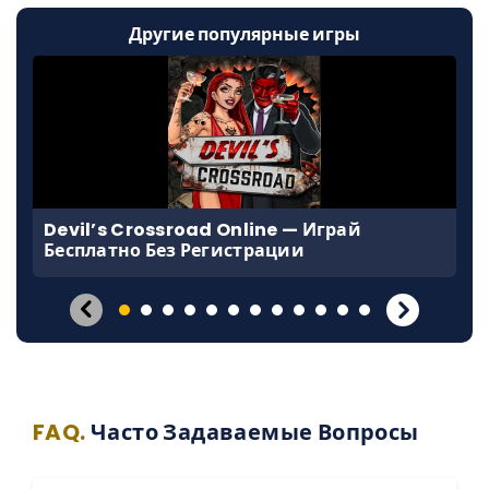
Другие популярные игры
Devil’s Crossroad Online — Играй
1
Бесплатно Без Регистрации
б
FAQ.
Часто Задаваемые Вопросы