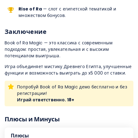
Rise of Ra
— слот с египетской тематикой и
множеством бонусов.
Заключение
Book of Ra Magic — это классика с современным
подходом: простая, увлекательная и с высоким
потенциалом выигрыша.
Игра объединяет мистику Древнего Египта, улучшенные
функции и возможность выиграть до x5 000 от ставки.
Попробуй Book of Ra Magic демо бесплатно и без
регистрации!
Играй ответственно. 18+
Плюсы и Минусы
Плюсы