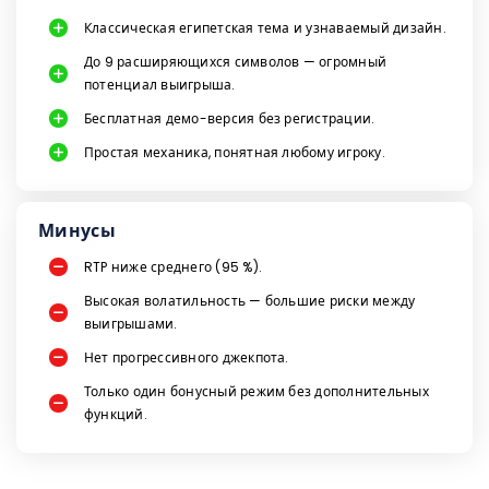
Классическая египетская тема и узнаваемый дизайн.
До 9 расширяющихся символов — огромный
потенциал выигрыша.
Бесплатная демо-версия без регистрации.
Простая механика, понятная любому игроку.
Минусы
RTP ниже среднего (95 %).
Высокая волатильность — большие риски между
выигрышами.
Нет прогрессивного джекпота.
Только один бонусный режим без дополнительных
функций.