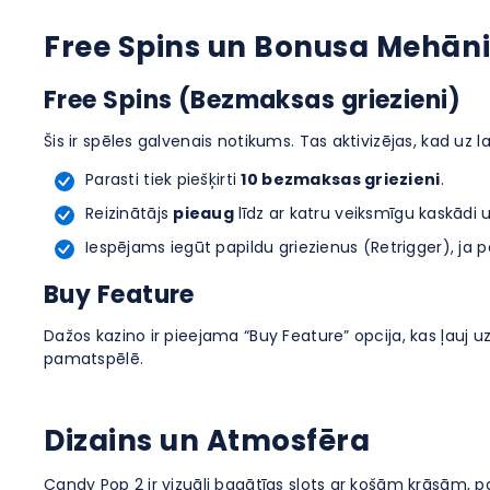
Free Spins un Bonusa Mehān
Free Spins (Bezmaksas griezieni)
Šis ir spēles galvenais notikums. Tas aktivizējas, kad uz 
Parasti tiek piešķirti
10 bezmaksas griezieni
.
Reizinātājs
pieaug
līdz ar katru veiksmīgu kaskādi
Iespējams iegūt papildu griezienus (Retrigger), ja p
Buy Feature
Dažos kazino ir pieejama “Buy Feature” opcija, kas ļauj 
pamatspēlē.
Dizains un Atmosfēra
Candy Pop 2 ir vizuāli bagātīgs slots ar košām krāsām, pa