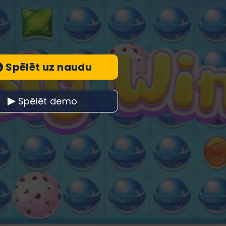
Spēlēt uz naudu
Spēlēt demo