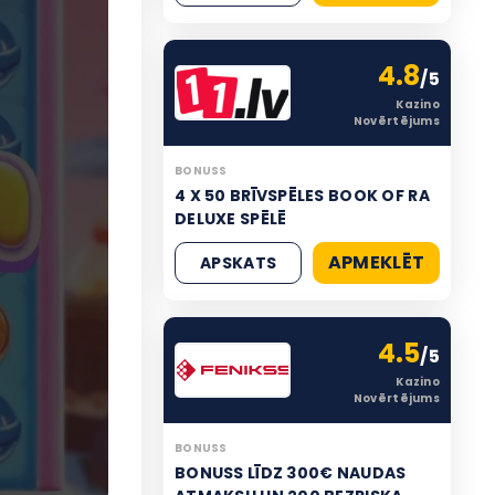
4.8
/5
Kazino
Novērtējums
BONUSS
4 X 50 BRĪVSPĒLES BOOK OF RA
DELUXE SPĒLĒ
APMEKLĒT
APSKATS
4.5
/5
Kazino
Novērtējums
BONUSS
BONUSS LĪDZ 300€ NAUDAS