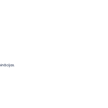
inācijas.