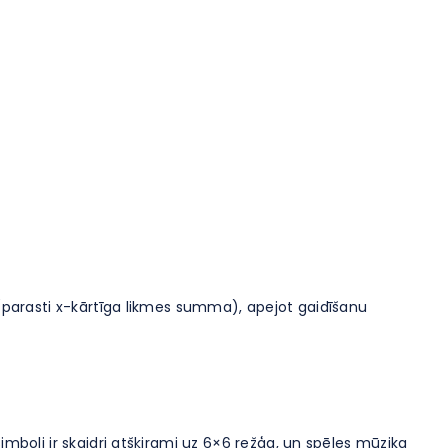
 (parasti x-kārtīga likmes summa), apejot gaidīšanu
imboli ir skaidri atšķirami uz 6×6 režģa, un spēles mūzika