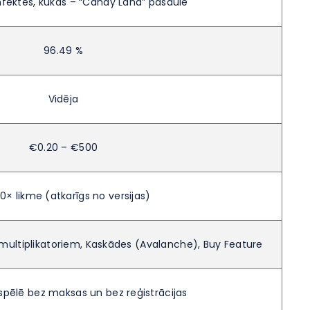
nfektes, kūkas – “Candy Land” pasaule
96.49 %
Vidēja
€0.20 – €500
00× likme (atkarīgs no versijas)
multiplikatoriem, Kaskādes (Avalanche), Buy Feature
spēlē bez maksas un bez reģistrācijas