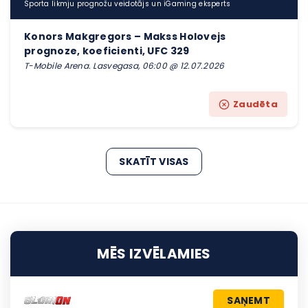
Sporta likmju prognožu veidotājs un iGaming eksperts
Konors Makgregors – Makss Holovejs
prognoze, koeficienti, UFC 329
T-Mobile Arena. Lasvegasa, 06:00 @ 12.07.2026
Zaudēta
SKATĪT VISAS
MĒS IZVĒLAMIES
SAŅEMT