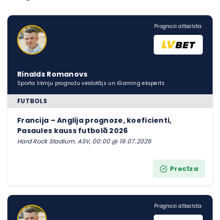
Prognozi atbalsta:
Rinalds Romanovs
Sporta likmju prognožu veidotājs un iGaming eksperts
FUTBOLS
Francija – Anglija prognoze, koeficienti,
Pasaules kauss futbolā 2026
Hard Rock Stadium. ASV, 00:00 @ 19.07.2026
Precīza
Prognozi atbalsta: