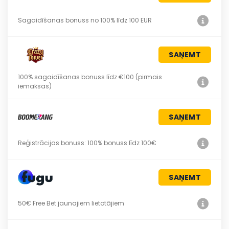
Sagaidīšanas bonuss no 100% līdz 100 EUR
SAŅEMT
100% sagaidīšanas bonuss līdz €100 (pirmais
iemaksas)
SAŅEMT
Reģistrācijas bonuss: 100% bonuss līdz 100€
SAŅEMT
50€ Free Bet jaunajiem lietotājiem