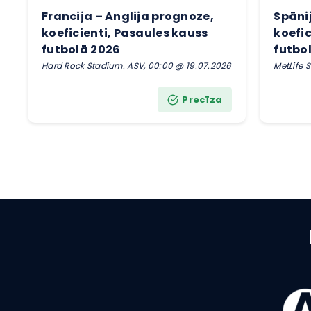
Francija – Anglija prognoze,
Spāni
koeficienti, Pasaules kauss
koefic
futbolā 2026
futbo
Hard Rock Stadium. ASV, 00:00 @ 19.07.2026
MetLife 
Precīza