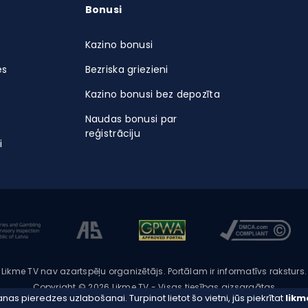
Bonusi
Kazino bonusi
es
Bezriska griezieni
Kazino bonusi bez depozīta
Naudas bonusi par
reģistrāciju
i
Likme TV nav azartspēļu organizētājs. Portālam ir informatīvs raksturs.
Copyright © 2026 Likme TV - Visas tiesības aizsargātas
as pieredzes uzlabošanai. Turpinot lietot šo vietni, jūs piekrītat
likm