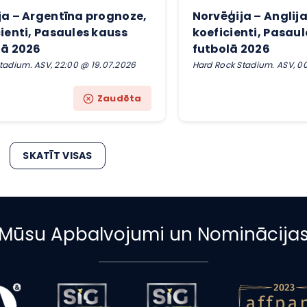
ja – Argentīna prognoze,
Norvēģija – Anglij
ienti, Pasaules kauss
koeficienti, Pasau
lā 2026
futbolā 2026
Stadium. ASV, 22:00 @ 19.07.2026
Hard Rock Stadium. ASV, 0
Zaudēta
SKATĪT VISAS
Mūsu Apbalvojumi un Nominācija