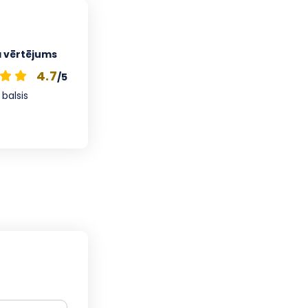
 vērtējums
4.7
/5
balsis