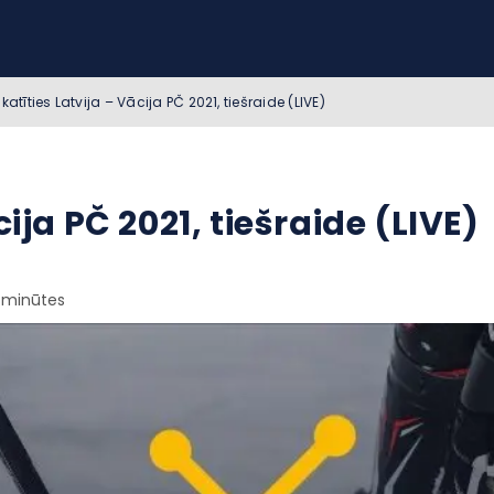
skatīties Latvija – Vācija PČ 2021, tiešraide (LIVE)
ija PČ 2021, tiešraide (LIVE)
 1 minūtes