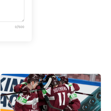
0
/500