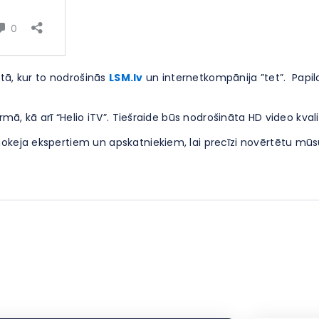
netā, kur to nodrošinās
LSM.lv
un internetkompānija ”tet”. Papild
ormā, kā arī “Helio iTV”. Tiešraide būs nodrošināta HD video kvali
okeja ekspertiem un apskatniekiem, lai precīzi novērtētu mūsu 