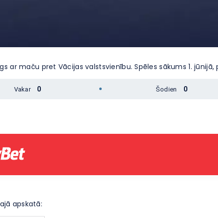
gs ar maču pret Vācijas valstsvienību. Spēles sākums 1. jūnijā, pl
0
0
Vakar
Šodien
tajā apskatā: