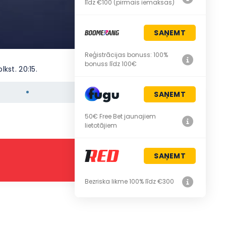
līdz €100 (pirmais iemaksas)
SAŅEMT
Reģistrācijas bonuss: 100%
bonuss līdz 100€
kst. 20:15.
0
Rīt
SAŅEMT
50€ Free Bet jaunajiem
lietotājiem
SAŅEMT
VISAS SPĒLES
Bezriska likme 100% līdz €300