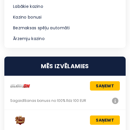
Labākie kazino
Kazino bonusi
Bezmaksas spēļu automāti
Ārzemju kazino
MĒS IZVĒLAMIES
SAŅEMT
Sagaidīšanas bonuss no 100% līdz 100 EUR
SAŅEMT