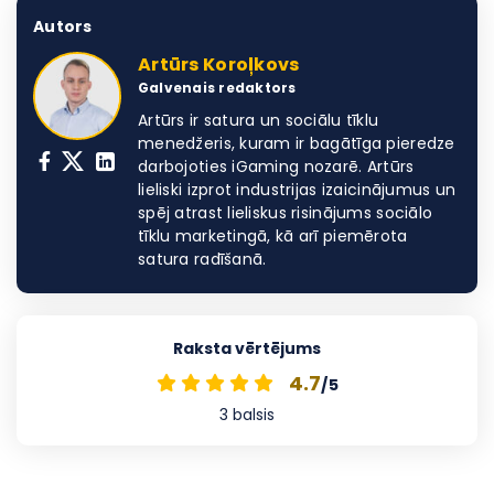
Autors
Artūrs Koroļkovs
Galvenais redaktors
Artūrs ir satura un sociālu tīklu
menedžeris, kuram ir bagātīga pieredze
darbojoties iGaming nozarē. Artūrs
lieliski izprot industrijas izaicinājumus un
spēj atrast lieliskus risinājums sociālo
tīklu marketingā, kā arī piemērota
satura radīšanā.
Raksta vērtējums
4.7
/5
3
balsis