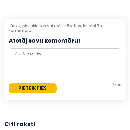
Lūdzu, piesakieties vai reģistrējieties, lai atstātu
komentāru.
Atstāj savu komentāru!
0
/500
Citi raksti