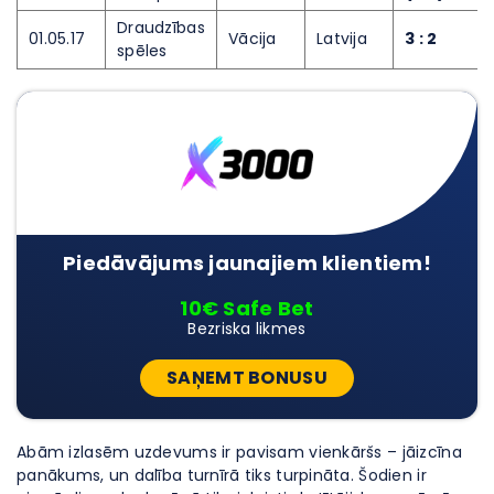
Draudzības
01.05.17
Vācija
Latvija
3 : 2
spēles
Piedāvājums jaunajiem klientiem!
10€ Safe Bet
Bezriska likmes
SAŅEMT BONUSU
Abām izlasēm uzdevums ir pavisam vienkāršs – jāizcīna
panākums, un dalība turnīrā tiks turpināta. Šodien ir