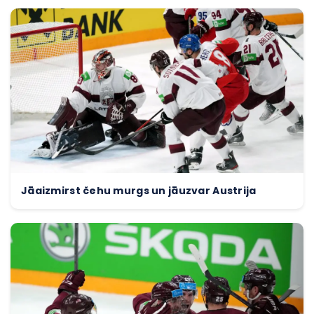
Jāaizmirst čehu murgs un jāuzvar Austrija