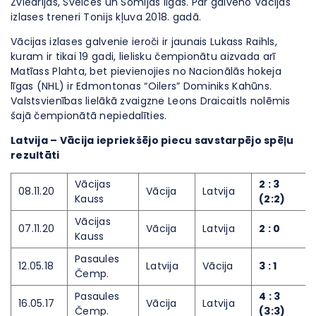
Zviedrijas, Šveices un Somijas līgās. Par galveno Vācijas
izlases treneri Tonijs kļuva 2018. gadā.
Vācijas izlases galvenie ieroči ir jaunais Lukass Raihls,
kuram ir tikai 19 gadi, lielisku čempionātu aizvada arī
Matīass Plahta, bet pievienojies no Nacionālās hokeja
līgas (NHL) ir Edmontonas “Oilers” Dominiks Kahūns.
Valstsvienības lielākā zvaigzne Leons Draicaitls nolēmis
šajā čempionātā nepiedalīties.
Latvija – Vācija iepriekšējo piecu savstarpējo spēļu
rezultāti
Vācijas
2 : 3
08.11.20
Vācija
Latvija
Kauss
(2:2)
Vācijas
07.11.20
Vācija
Latvija
2 : 0
Kauss
Pasaules
12.05.18
Latvija
Vācija
3 : 1
Čemp.
Pasaules
4 : 3
16.05.17
Vācija
Latvija
Čemp.
(3:3)