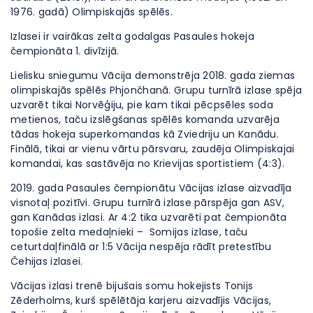
1976. gadā) Olimpiskajās spēlēs.
Izlasei ir vairākas zelta godalgas Pasaules hokeja
čempionāta 1. divīzijā.
Lielisku sniegumu Vācija demonstrēja 2018. gada ziemas
olimpiskajās spēlēs Phjončhanā. Grupu turnīrā izlase spēja
uzvarēt tikai Norvēģiju, pie kam tikai pēcpsēles soda
metienos, taču izslēgšanas spēlēs komanda uzvarēja
tādas hokeja superkomandas kā Zviedriju un Kanādu.
Finālā, tikai ar vienu vārtu pārsvaru, zaudēja Olimpiskajai
komandai, kas sastāvēja no Krievijas sportistiem (4:3).
2019. gada Pasaules čempionātu Vācijas izlase aizvadīja
visnotaļ pozitīvi. Grupu turnīrā izlase pārspēja gan ASV,
gan Kanādas izlasi. Ar 4:2 tika uzvarēti pat čempionāta
topošie zelta medaļnieki – Somijas izlase, taču
ceturtdaļfinālā ar 1:5 Vācija nespēja rādīt pretestību
Čehijas izlasei.
Vācijas izlasi trenē bijušais somu hokejists Tonijs
Zēderholms, kurš spēlētāja karjeru aizvadījis Vācijas,