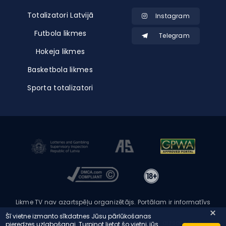
Totalizatori Latvijā
Instagram
Futbola likmes
Telegram
Hokeja likmes
Basketbola likmes
Sporta totalizatori
Likme TV nav azartspēļu organizētājs. Portālam ir informatīvs
raksturs.
Šī vietne izmanto sīkdatnes Jūsu pārlūkošanas
Copyright © 2026 Likme TV - Visas tiesības aizsargātas
pieredzes uzlabošanai. Turpinot lietot šo vietni, jūs