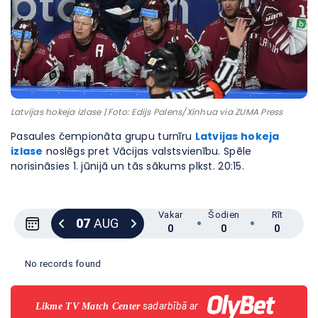
Latvijas hokeja izlase | Foto: Edijs Palens/Xinhua via ZUMA Press
Pasaules čempionāta grupu turnīru
Latvijas hokeja
izlase
noslēgs pret Vācijas valstsvienību. Spēle
norisināsies 1. jūnijā un tās sākums plkst. 20:15.
Vakar
Šodien
Rīt
07
AUG
0
0
0
No records found
sadarbībā ar
Likme TV Match Center