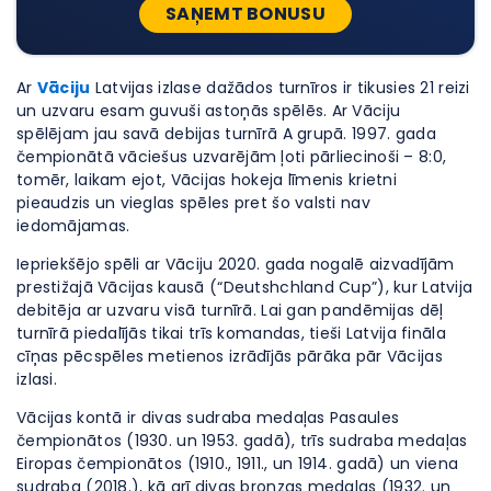
SAŅEMT BONUSU
Ar
Vāciju
Latvijas izlase dažādos turnīros ir tikusies 21 reizi
un uzvaru esam guvuši astoņās spēlēs. Ar Vāciju
spēlējam jau savā debijas turnīrā A grupā. 1997. gada
čempionātā vāciešus uzvarējām ļoti pārliecinoši – 8:0,
tomēr, laikam ejot, Vācijas hokeja līmenis krietni
pieaudzis un vieglas spēles pret šo valsti nav
iedomājamas.
Iepriekšējo spēli ar Vāciju 2020. gada nogalē aizvadījām
prestižajā Vācijas kausā (“Deutshchland Cup”), kur Latvija
debitēja ar uzvaru visā turnīrā. Lai gan pandēmijas dēļ
turnīrā piedalījās tikai trīs komandas, tieši Latvija fināla
cīņas pēcspēles metienos izrādījās pārāka pār Vācijas
izlasi.
Vācijas kontā ir divas sudraba medaļas Pasaules
čempionātos (1930. un 1953. gadā), trīs sudraba medaļas
Eiropas čempionātos (1910., 1911., un 1914. gadā) un viena
sudraba (2018.), kā arī divas bronzas medaļas (1932. un