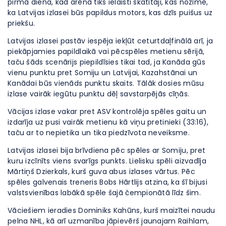
pirmā diena, kad arēnā tiks ielaisti skatītāji, kas nozīmē,
ka Latvijas izlasei būs papildus motors, kas dzīs puišus uz
priekšu.
Latvijas izlasei pastāv iespēja iekļūt ceturtdaļfinālā arī, ja
piekāpjamies papildlaikā vai pēcspēles metienu sērijā,
taču šāds scenārijs piepildīsies tikai tad, ja Kanāda gūs
vienu punktu pret Somiju un Latvijai, Kazahstānai un
Kanādai būs vienāds punktu skaits. Tālāk dosies mūsu
izlase vairāk iegūtu punktu dēļ savstarpējās cīņās.
Vācijas izlase vakar pret ASV kontrolēja spēles gaitu un
izdarīja uz pusi vairāk metienu kā viņu pretinieki (33:16),
taču ar to nepietika un tika piedzīvota neveiksme.
Latvijas izlasei bija brīvdiena pēc spēles ar Somiju, pret
kuru izcīnīts viens svarīgs punkts. Lielisku spēli aizvadīja
Mārtiņš Dzierkals, kurš guva abus izlases vārtus. Pēc
spēles galvenais treneris Bobs Hārtlijs atzina, ka šī bijusi
valstsvienības labākā spēle šajā čempionātā līdz šim.
Vāciešiem ieradies Dominiks Kahūns, kurš maizītei naudu
pelna NHL, kā arī uzmanība jāpievērš jaunajam Raihlam,