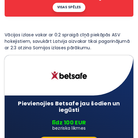
VISAS SPĒLES
Vācijas izlase vakar ar 0:2 spraigā cīņā piekāpās ASV
hokejistiem, savukārt Latvija aizvakar tikai pagarinājumā
ar 2:3 atzina Somijas izlases pārākumu.
Pievienojies Betsafe jau šodien un
iegūsti
līdz 100 EUR
bezriska likmes