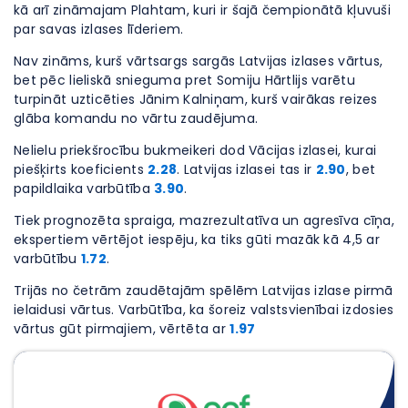
kā arī zināmajam Plahtam, kuri ir šajā čempionātā kļuvuši
par savas izlases līderiem.
Nav zināms, kurš vārtsargs sargās Latvijas izlases vārtus,
bet pēc lieliskā snieguma pret Somiju Hārtlijs varētu
turpināt uzticēties Jānim Kalniņam, kurš vairākas reizes
glāba komandu no vārtu zaudējuma.
Nelielu priekšrocību bukmeikeri dod Vācijas izlasei, kurai
piešķirts koeficients
2.28
. Latvijas izlasei tas ir
2.90
, bet
papildlaika varbūtība
3.90
.
Tiek prognozēta spraiga, mazrezultatīva un agresīva cīņa,
ekspertiem vērtējot iespēju, ka tiks gūti mazāk kā 4,5 ar
varbūtību
1.72
.
Trijās no četrām zaudētajām spēlēm Latvijas izlase pirmā
ielaidusi vārtus. Varbūtība, ka šoreiz valstsvienībai izdosies
vārtus gūt pirmajiem, vērtēta ar
1.97