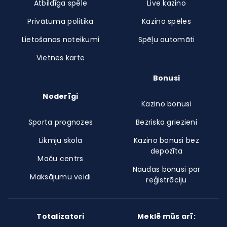
Atbildīga spēle
Live kazino
Privātuma politika
Kazino spēles
Lietošanas noteikumi
Spēļu automāti
Vietnes karte
Bonusi
Noderīgi
Kazino bonusi
Sporta prognozes
Bezriska griezieni
Likmju skola
Kazino bonusi bez
depozīta
Maču centrs
Naudas bonusi par
Maksājumu veidi
reģistrāciju
Totalizatori
Meklē mūs arī: