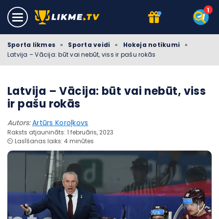
Sporta likmes
»
Sporta veidi
»
Hokeja notikumi
»
Latvija – Vācija: būt vai nebūt, viss ir pašu rokās
Latvija – Vācija: būt vai nebūt, viss
ir pašu rokās
Autors:
Artūrs Koroļkovs
Raksts atjaunināts: 1 februāris, 2023
⏲️ Lasīšanas laiks: 4 minūtes