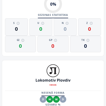
0
%
SEZONAS STATISTIKA
S
U
N
Z
0
0
0
0
GI
GP
TK
0
0
0
Lokomotiv Plovdiv
VIESOS
NESENĀ FORMA
D
W
W
D
UZVARU %