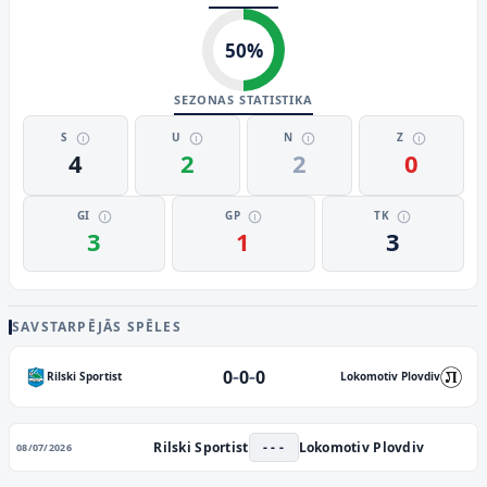
50
%
SEZONAS STATISTIKA
S
U
N
Z
4
2
2
0
GI
GP
TK
3
1
3
SAVSTARPĒJĀS SPĒLES
-
-
0
0
0
Rilski Sportist
Lokomotiv Plovdiv
Rilski Sportist
- - -
Lokomotiv Plovdiv
08/07/2026