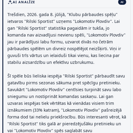
AI ANALĪZE
AI
Trešdien, 2026. gada 8. jūlijā, "Klubu pārbaudes spēļu"
ietvaros "Rilski Sportist" uzņems "Lokomotiv Plovdiv". Lai
gan "Rilski Sportist" statistika pagaidām ir tukša, jo
komanda nav aizvadījusi nevienu spēli, "Lokomotiv Plovdiv"
jau ir parādījusi labu formu, uzvarot divās no četrām
pārbaudes spēlēm un divreiz nospēlējot neizšķirti. Viņi ir
guvuši trīs vārtus un ielaiduši tikai vienu, kas liecina par
stabilu aizsardzību un efektīvu uzbrukumu.
Šī spēle būs lieliska iespēja "Rilski Sportist" pārbaudīt savu
gatavību pirms sezonas sākuma pret spēcīgu pretinieku.
Savukārt "Lokomotiv Plovdiv" centīsies turpināt savu labo
sniegumu un nostiprināt komandas saskaņu. Lai gan
uzvaras iespējas tiek vērtētas kā vienādas visiem trim
iznākumiem (33% katram), "Lokomotiv Plovdiv" pašreizējā
forma dod tai nelielu priekšrocību. Būs interesanti vērot, kā
"Rilski Sportist" tiks galā ar pieredzējušāku pretinieku un
vai "Lokomotiv Plovdiv" spēs saglabāt savu