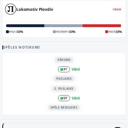
Lokomotiv Plovdiv
VIESOS
33
%
33
%
33
%
MĀJAS
NEIZŠĶIRTS
VIESOS
SPĒLES NOTIKUMI
SĀKUMS
Vārti
31'
PUSLAIKS
2. PUSLAIKS
Vārti
53'
SPĒLE BEIGUSIES