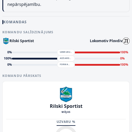
nepārspējamību.
KOMANDAS
KOMANDU SALĪDZINĀJUMS
Rilski Sportist
Lokomotiv Plovdiv
0
%
100
%
UZBRUKUMS
100
%
0
%
AIZSARDZĪBA
0
%
100
%
FORMA
KOMANDU PĀRSKATS
Rilski Sportist
MĀJAS
UZVARU %