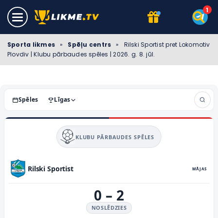
Sporta likmes
»
Spēļu centrs
»
Rilski Sportist pret Lokomotiv
Plovdiv | Klubu pārbaudes spēles | 2026. g. 8. jūl.
Spēles
Līgas
KLUBU PĀRBAUDES SPĒLES
Rilski Sportist
MĀJAS
0
–
2
NOSLĒDZIES