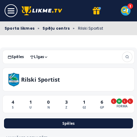
Sporta likmes
»
Spēļu centrs
»
Rilski Sportist
Spēles
Līgas
Rilski Sportist
4
1
0
3
1
6
L
W
L
L
FORMA
S
U
N
Z
GI
GP
Spēles