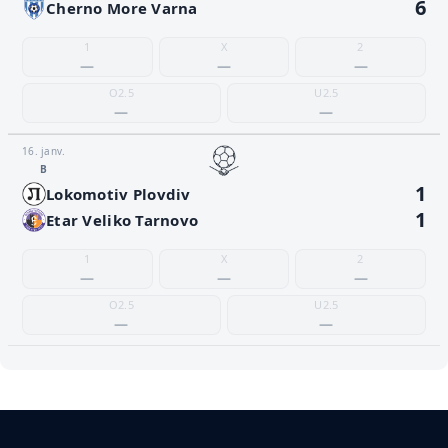
6
Cherno More Varna
1
X
2
—
—
—
O2.5
U2.5
—
—
16. janv.
B
1
Lokomotiv Plovdiv
1
Etar Veliko Tarnovo
1
X
2
—
—
—
O2.5
U2.5
—
—