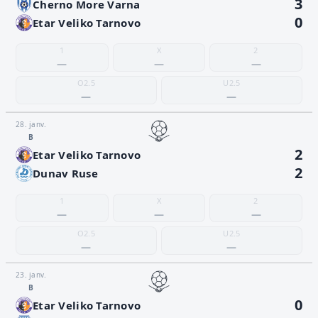
3
Cherno More Varna
0
Etar Veliko Tarnovo
1
X
2
—
—
—
O2.5
U2.5
—
—
28. janv.
B
2
Etar Veliko Tarnovo
2
Dunav Ruse
1
X
2
—
—
—
O2.5
U2.5
—
—
23. janv.
B
0
Etar Veliko Tarnovo