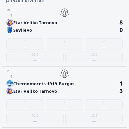
JAUNĀKIE REZULTĀTI
18. jūl.
B
8
Etar Veliko Tarnovo
0
Sevlievo
1
X
2
—
—
—
O2.5
U2.5
—
—
11. jūl.
B
1
Chernomorets 1919 Burgas
3
Etar Veliko Tarnovo
1
X
2
—
—
—
O2.5
U2.5
—
—