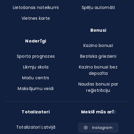
Lietošanas noteikumi
Spēļu automāti
Vietnes karte
Bonusi
Noderīgi
Kazino bonusi
Sporta prognozes
Bezriska griezieni
Likmju skola
Kazino bonusi bez
depozīta
Maču centrs
Naudas bonusi par
Maksājumu veidi
reģistrāciju
Totalizatori
Meklē mūs arī:
Totalizatori Latvijā
Instagram