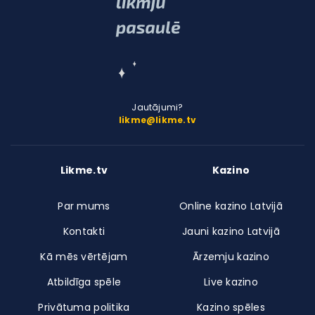
Jautājumi?
likme@likme.tv
Likme.tv
Kazino
Par mums
Online kazino Latvijā
Kontakti
Jauni kazino Latvijā
Kā mēs vērtējam
Ārzemju kazino
Atbildīga spēle
Live kazino
Privātuma politika
Kazino spēles