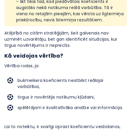
– likt tikai tad, kad piedāvātais koeficients ir
augstāks nekā notikuma reālā varbūtība. Tā ir
viena no retajām pieejām, kas vērsta uz ilgtermiņa
priekšrocību, nevis īstermiņa rezultātiem.
Atšķirībā no citām stratēģijām, šeit galvenais nav
uzminēt uzvarētāju, bet gan identificēt situācijas, kur
tirgus novērtējums ir neprecīzs.
Kā veidojas vērtība?
Vērtība rodas, ja:
bukmeikera koeficients neatbilst reālajai
varbūtībai,
tirgus ir novērtējis notikumu kļūdaini,
spēlētājam ir kvalitatīvāka analīze vai informācija.
Lai to noteiktu, ir svarīgi izprast koeficientu veidošanos,