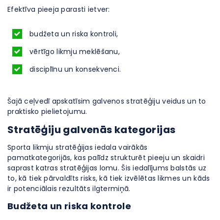
Efektīva pieeja parasti ietver:
budžeta un riska kontroli,
vērtīgo likmju meklēšanu,
disciplīnu un konsekvenci.
Šajā ceļvedī apskatīsim galvenos stratēģiju veidus un to
praktisko pielietojumu.
Stratēģiju galvenās kategorijas
Sporta likmju stratēģijas iedala vairākās
pamatkategorijās, kas palīdz strukturēt pieeju un skaidri
saprast katras stratēģijas lomu. Šis iedalījums balstās uz
to, kā tiek pārvaldīts risks, kā tiek izvēlētas likmes un kāds
ir potenciālais rezultāts ilgtermiņā.
Budžeta un riska kontrole