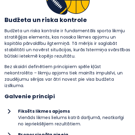
Budžeta un riska kontrole
Budžeta un riska kontrole ir fundamentāls sporta likmju
stratēģijas elements, kas nosaka likmes apjomu un
kapitāla pārvaldību ilgtermiņā. Tā mērķis ir saglabāt
stabilitāti un novērst situācijas, kurās īstermiņa svārstības
būtiski ietekmē kopējo rezultātu.
Bez skaidri definētiem principiem spēle kļūst
nekontrolēta – likmju apjoms tiek mainīts impulsīvi, un
zaudējumu sērijas var ātri novest pie visa budžeta
izsīkuma.
Galvenie principi
Fiksēts likmes apjoms
Vienāds likmes lielums katrā darījumā, neatkarīgi
no iepriekšējiem rezultātiem.
Proporcionāla pieeja