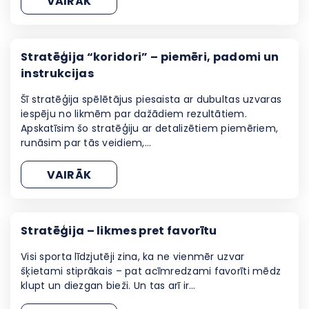
VAIRĀK
Stratēģija “koridori” – piemēri, padomi un
instrukcijas
Šī stratēģija spēlētājus piesaista ar dubultas uzvaras
iespēju no likmēm par dažādiem rezultātiem.
Apskatīsim šo stratēģiju ar detalizētiem piemēriem,
runāsim par tās veidiem,…
VAIRĀK
Stratēģija – likmes pret favorītu
Visi sporta līdzjutēji zina, ka ne vienmēr uzvar
šķietami stiprākais – pat acīmredzami favorīti mēdz
klupt un diezgan bieži. Un tas arī ir…