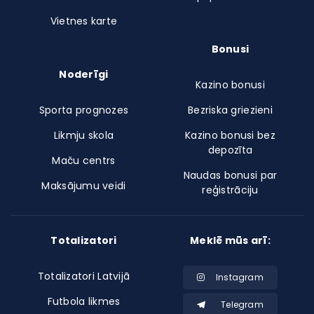
Vietnes karte
Bonusi
Noderīgi
Kazino bonusi
Sporta prognozes
Bezriska griezieni
Likmju skola
Kazino bonusi bez
depozīta
Maču centrs
Naudas bonusi par
Maksājumu veidi
reģistrāciju
Totalizatori
Meklē mūs arī:
Totalizatori Latvijā
Instagram
Futbola likmes
Telegram