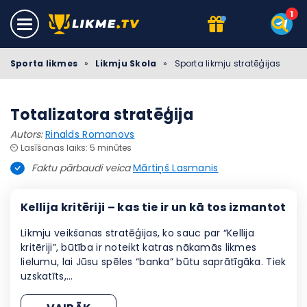
Sporta likmes
»
Likmju Skola
»
Sporta likmju stratēģijas
Totalizatora stratēģija
Autors:
Rinalds Romanovs
⏲️ Lasīšanas laiks: 5 minūtes
Faktu pārbaudi veica
Mārtiņš Lasmanis
Kellija kritēriji – kas tie ir un kā tos izmantot
Likmju veikšanas stratēģijas, ko sauc par “Kellija
kritēriji”, būtība ir noteikt katras nākamās likmes
lielumu, lai Jūsu spēles “banka” būtu saprātīgāka. Tiek
uzskatīts,…