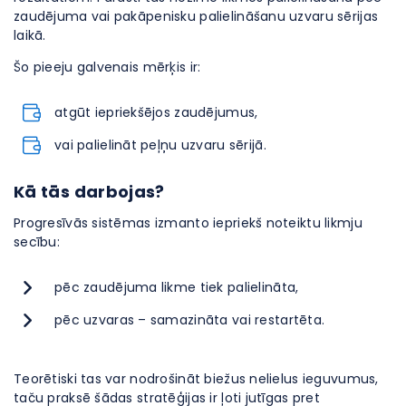
zaudējuma vai pakāpenisku palielināšanu uzvaru sērijas
laikā.
Šo pieeju galvenais mērķis ir:
atgūt iepriekšējos zaudējumus,
vai palielināt peļņu uzvaru sērijā.
Kā tās darbojas?
Progresīvās sistēmas izmanto iepriekš noteiktu likmju
secību:
pēc zaudējuma likme tiek palielināta,
pēc uzvaras – samazināta vai restartēta.
Teorētiski tas var nodrošināt biežus nelielus ieguvumus,
taču praksē šādas stratēģijas ir ļoti jutīgas pret