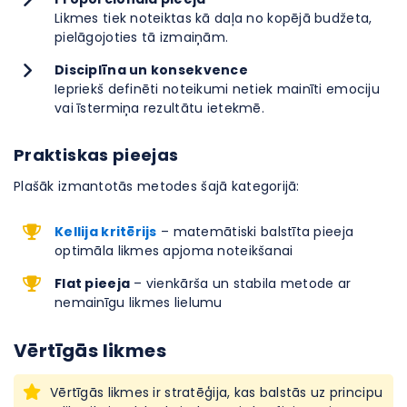
Likmes tiek noteiktas kā daļa no kopējā budžeta,
pielāgojoties tā izmaiņām.
Disciplīna un konsekvence
Iepriekš definēti noteikumi netiek mainīti emociju
vai īstermiņa rezultātu ietekmē.
Praktiskas pieejas
Plašāk izmantotās metodes šajā kategorijā:
Kellija kritērijs
– matemātiski balstīta pieeja
optimāla likmes apjoma noteikšanai
Flat pieeja
– vienkārša un stabila metode ar
nemainīgu likmes lielumu
Vērtīgās likmes
Vērtīgās likmes ir stratēģija, kas balstās uz principu