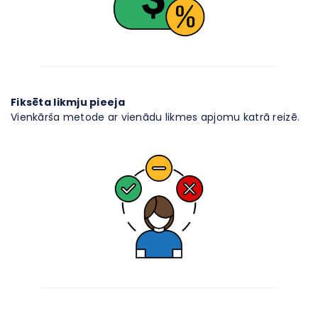
Fiksēta likmju pieeja
Vienkārša metode ar vienādu likmes apjomu katrā reizē.