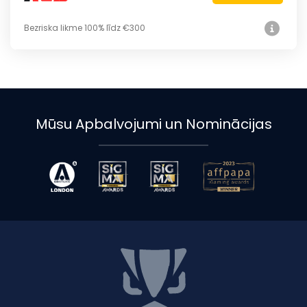
Bezriska likme 100% līdz €300
Mūsu Apbalvojumi un Nominācijas