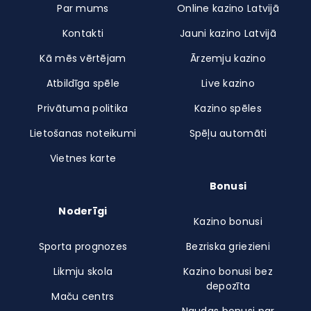
Par mums
Online kazino Latvijā
Kontakti
Jauni kazino Latvijā
Kā mēs vērtējam
Ārzemju kazino
Atbildīga spēle
Live kazino
Privātuma politika
Kazino spēles
Lietošanas noteikumi
Spēļu automāti
Vietnes karte
Bonusi
Noderīgi
Kazino bonusi
Sporta prognozes
Bezriska griezieni
Likmju skola
Kazino bonusi bez
depozīta
Maču centrs