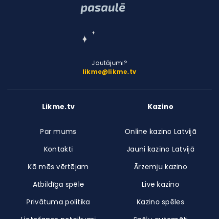
Jautājumi?
likme@likme.tv
Likme.tv
Kazino
Par mums
Online kazino Latvijā
Kontakti
Jauni kazino Latvijā
Kā mēs vērtējam
Ārzemju kazino
Atbildīga spēle
Live kazino
Privātuma politika
Kazino spēles