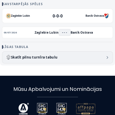
SAVSTARPĒJĀS SPĒLES
-
-
0
0
0
Zaglebie Lubin
Baník Ostrava
Zaglebie Lubin
- - -
Baník Ostrava
08/07/2026
LĪGAS TABULA
Skatīt pilnu turnīra tabulu
Mūsu Apbalvojumi un Nominācijas