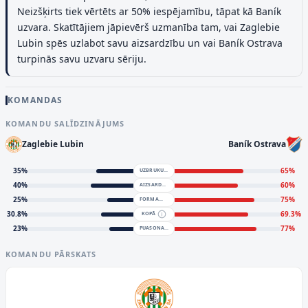
Neizšķirts tiek vērtēts ar 50% iespējamību, tāpat kā Baník
uzvara. Skatītājiem jāpievērš uzmanība tam, vai Zaglebie
Lubin spēs uzlabot savu aizsardzību un vai Baník Ostrava
turpinās savu uzvaru sēriju.
KOMANDAS
KOMANDU SALĪDZINĀJUMS
Zaglebie Lubin
Baník Ostrava
35
%
65
%
UZBRUKUMS
40
%
60
%
AIZSARDZĪBA
25
%
75
%
FORMA
30.8
%
69.3
%
KOPĀ
23
%
77
%
PUASONA MODELIS
KOMANDU PĀRSKATS