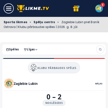
Sporta likmes
»
Spēļu centrs
»
Zaglebie Lubin pret Baník
Ostrava | Klubu pārbaudes spēles | 2026. g. 8. jūl.
Spēles
Līgas
KLUBU PĀRBAUDES SPĒLES
Zaglebie Lubin
MĀJAS
0
–
2
NOSLĒDZIES