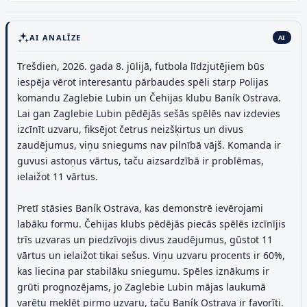
AI ANALĪZE
AI
Trešdien, 2026. gada 8. jūlijā, futbola līdzjutējiem būs
iespēja vērot interesantu pārbaudes spēli starp Polijas
komandu Zaglebie Lubin un Čehijas klubu Baník Ostrava.
Lai gan Zaglebie Lubin pēdējās sešās spēlēs nav izdevies
izcīnīt uzvaru, fiksējot četrus neizšķirtus un divus
zaudējumus, viņu sniegums nav pilnībā vājš. Komanda ir
guvusi astoņus vārtus, taču aizsardzībā ir problēmas,
ielaižot 11 vārtus.
Pretī stāsies Baník Ostrava, kas demonstrē ievērojami
labāku formu. Čehijas klubs pēdējās piecās spēlēs izcīnījis
trīs uzvaras un piedzīvojis divus zaudējumus, gūstot 11
vārtus un ielaižot tikai sešus. Viņu uzvaru procents ir 60%,
kas liecina par stabilāku sniegumu. Spēles iznākums ir
grūti prognozējams, jo Zaglebie Lubin mājas laukumā
varētu meklēt pirmo uzvaru, taču Baník Ostrava ir favorīti.