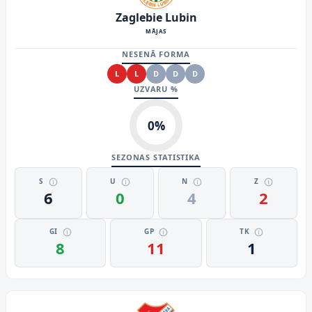
Zaglebie Lubin
MĀJAS
NESENĀ FORMA
L
L
D
D
D
UZVARU %
0
%
SEZONAS STATISTIKA
S
U
N
Z
6
0
4
2
GI
GP
TK
8
11
1