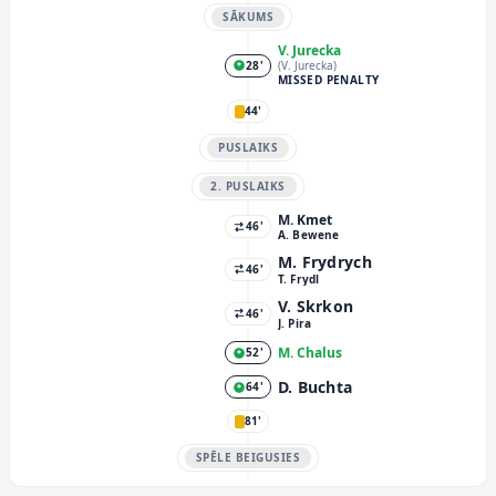
SĀKUMS
V. Jurecka
28'
(V. Jurecka)
MISSED PENALTY
44'
PUSLAIKS
2. PUSLAIKS
M. Kmet
46'
A. Bewene
M. Frydrych
46'
T. Frydl
V. Skrkon
46'
J. Pira
M. Chalus
52'
D. Buchta
64'
81'
SPĒLE BEIGUSIES