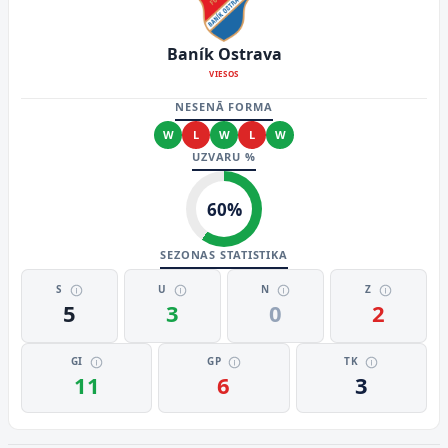
Baník Ostrava
VIESOS
NESENĀ FORMA
W
L
W
L
W
UZVARU %
60
%
SEZONAS STATISTIKA
S
U
N
Z
5
3
0
2
GI
GP
TK
11
6
3