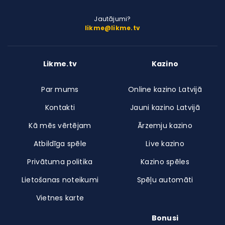
Jautājumi?
likme@likme.tv
Likme.tv
Kazino
Par mums
Online kazino Latvijā
Kontakti
Jauni kazino Latvijā
Kā mēs vērtējam
Ārzemju kazino
Atbildīga spēle
Live kazino
Privātuma politika
Kazino spēles
Lietošanas noteikumi
Spēļu automāti
Vietnes karte
Bonusi