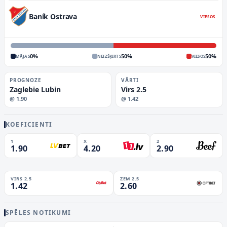
Baník Ostrava
VIESOS
0
%
50
%
50
%
MĀJAS
NEIZŠĶIRTS
VIESOS
PROGNOZE
VĀRTI
Zaglebie Lubin
Virs 2.5
@
1.90
@
1.42
KOEFICIENTI
1
X
2
1.90
4.20
2.90
VIRS 2.5
ZEM 2.5
1.42
2.60
SPĒLES NOTIKUMI