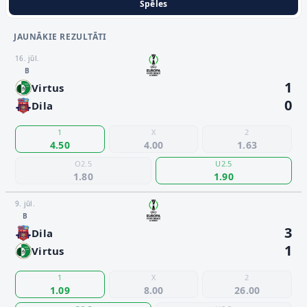
Spēles
JAUNĀKIE REZULTĀTI
16. jūl.
B
1
Virtus
0
Dila
1
X
2
4.50
4.00
1.63
O2.5
U2.5
1.80
1.90
9. jūl.
B
3
Dila
1
Virtus
1
X
2
1.09
8.00
26.00