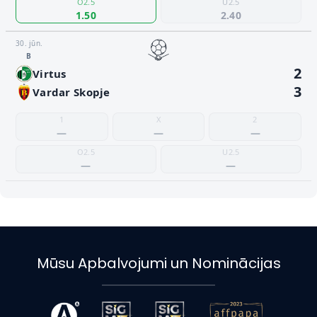
O2.5
U2.5
1.50
2.40
30. jūn.
B
2
Virtus
3
Vardar Skopje
1
X
2
—
—
—
O2.5
U2.5
—
—
Mūsu Apbalvojumi un Nominācijas