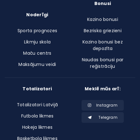
Bonusi
Noderīgi
Kazino bonusi
Sporta prognozes
Bezriska griezieni
Likmju skola
Kazino bonusi bez
depozīta
Maču centrs
Naudas bonusi par
Maksājumu veidi
reģistrāciju
Totalizatori
Meklē mūs arī:
Totalizatori Latvijā
Instagram
Futbola likmes
Telegram
Hokeja likmes
Basketbola likmes