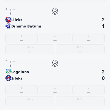
30. janv.
B
2
Sileks
1
Dinamo Batumi
1
X
2
—
—
—
O2.5
U2.5
—
—
29. janv.
B
2
Sogdiana
0
Sileks
1
X
2
—
—
—
O2.5
U2.5
—
—