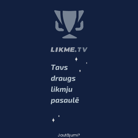
Jautājumi?