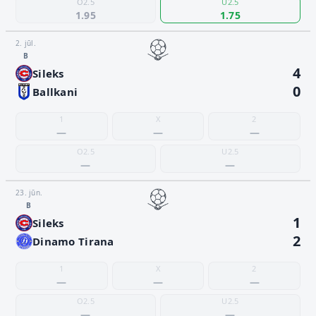
O2.5
U2.5
1.95
1.75
2. jūl.
B
4
Sileks
0
Ballkani
1
X
2
—
—
—
O2.5
U2.5
—
—
23. jūn.
B
1
Sileks
2
Dinamo Tirana
1
X
2
—
—
—
O2.5
U2.5
—
—