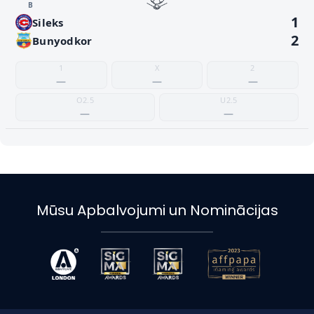
B
1
Sileks
2
Bunyodkor
1
X
2
—
—
—
O2.5
U2.5
—
—
Mūsu Apbalvojumi un Nominācijas