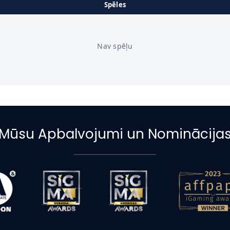
Spēles
Nav spēļu
Mūsu Apbalvojumi un Nominācija