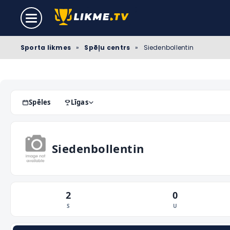
Sporta likmes
»
Spēļu centrs
»
Siedenbollentin
Spēles
Līgas
Siedenbollentin
2
0
S
U