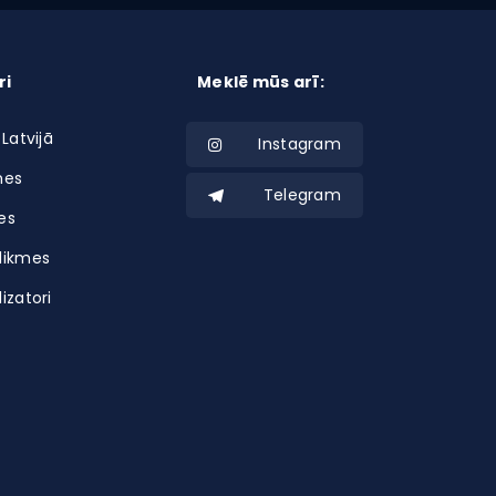
ri
Meklē mūs arī:
 Latvijā
Instagram
mes
Telegram
es
likmes
izatori