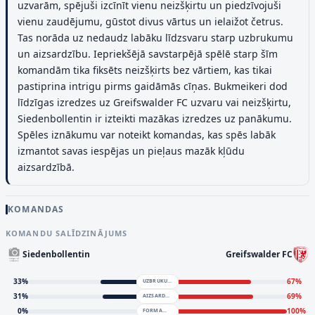
uzvarām, spējuši izcīnīt vienu neizšķirtu un piedzīvojuši
vienu zaudējumu, gūstot divus vārtus un ielaižot četrus.
Tas norāda uz nedaudz labāku līdzsvaru starp uzbrukumu
un aizsardzību. Iepriekšējā savstarpējā spēlē starp šīm
komandām tika fiksēts neizšķirts bez vārtiem, kas tikai
pastiprina intrigu pirms gaidāmās cīņas. Bukmeikeri dod
līdzīgas izredzes uz Greifswalder FC uzvaru vai neizšķirtu,
Siedenbollentin ir izteikti mazākas izredzes uz panākumu.
Spēles iznākumu var noteikt komandas, kas spēs labāk
izmantot savas iespējas un pieļaus mazāk kļūdu
aizsardzībā.
KOMANDAS
KOMANDU SALĪDZINĀJUMS
Siedenbollentin
Greifswalder FC
33
%
67
%
UZBRUKUMS
31
%
69
%
AIZSARDZĪBA
0
%
100
%
FORMA