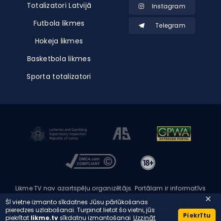
Totalizatori Latvijā
Instagram
Futbola likmes
Telegram
Hokeja likmes
Basketbola likmes
Sporta totalizatori
Likme TV nav azartspēļu organizētājs. Portālam ir informatīvs
raksturs.
Šī vietne izmanto sīkdatnes Jūsu pārlūkošanas
Copyright © 2026 Likme TV - Visas tiesības aizsargātas
pieredzes uzlabošanai. Turpinot lietot šo vietni, jūs
Piekrītu
piekrītat
likme.tv
sīkdatņu izmantošanai
Uzzināt