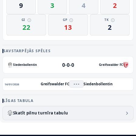
9
3
4
2
GI
GP
TK
22
13
2
SAVSTARPĒJĀS SPĒLES
-
-
0
0
0
Siedenbollentin
Greifswalder FC
Greifswalder FC
- - -
Siedenbollentin
14/01/2026
LĪGAS TABULA
Skatīt pilnu turnīra tabulu