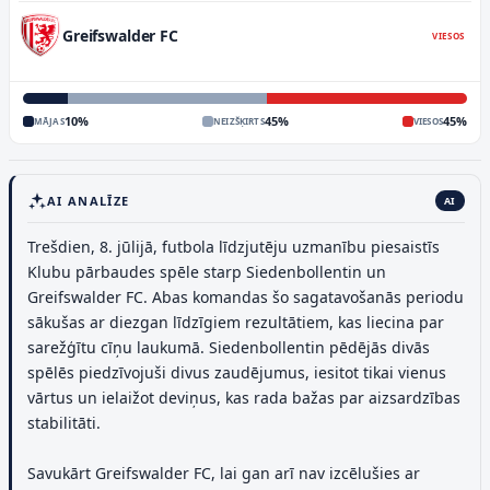
Greifswalder FC
VIESOS
10
%
45
%
45
%
MĀJAS
NEIZŠĶIRTS
VIESOS
AI ANALĪZE
AI
Trešdien, 8. jūlijā, futbola līdzjutēju uzmanību piesaistīs
Klubu pārbaudes spēle starp Siedenbollentin un
Greifswalder FC. Abas komandas šo sagatavošanās periodu
sākušas ar diezgan līdzīgiem rezultātiem, kas liecina par
sarežģītu cīņu laukumā. Siedenbollentin pēdējās divās
spēlēs piedzīvojuši divus zaudējumus, iesitot tikai vienus
vārtus un ielaižot deviņus, kas rada bažas par aizsardzības
stabilitāti.
Savukārt Greifswalder FC, lai gan arī nav izcēlušies ar