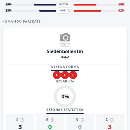
50
%
50
%
SAVSTARPĒJĀ BILANCE
38
%
62
%
KOPĀ
KOMANDU PĀRSKATS
Siedenbollentin
MĀJAS
NESENĀ FORMA
L
L
L
UZVARU %
0
%
SEZONAS STATISTIKA
S
U
N
Z
3
0
0
3