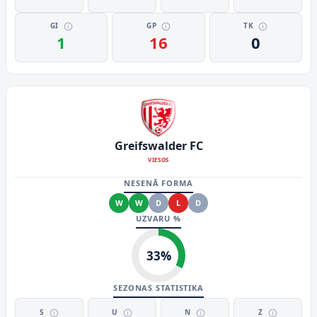
GI
GP
TK
1
16
0
Greifswalder FC
VIESOS
NESENĀ FORMA
W
W
D
L
D
UZVARU %
33
%
SEZONAS STATISTIKA
S
U
N
Z