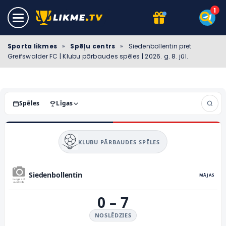
Sporta likmes
»
Spēļu centrs
»
Siedenbollentin pret
Greifswalder FC | Klubu pārbaudes spēles | 2026. g. 8. jūl.
Spēles
Līgas
KLUBU PĀRBAUDES SPĒLES
Siedenbollentin
MĀJAS
0
–
7
NOSLĒDZIES