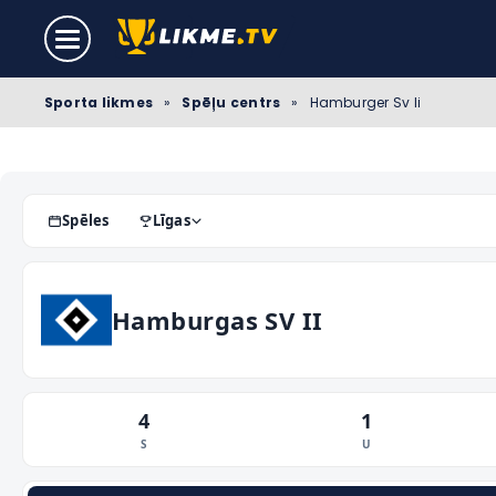
Sporta likmes
»
Spēļu centrs
»
Hamburger Sv Ii
Spēles
Līgas
Hamburgas SV II
4
1
S
U