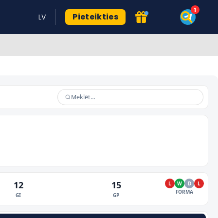
Pieteikties
LV
12
15
L
W
D
L
FORMA
GI
GP