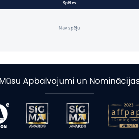
Spēles
Nav spēļu
Mūsu Apbalvojumi un Nominācija