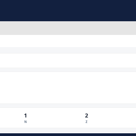
1
2
N
Z