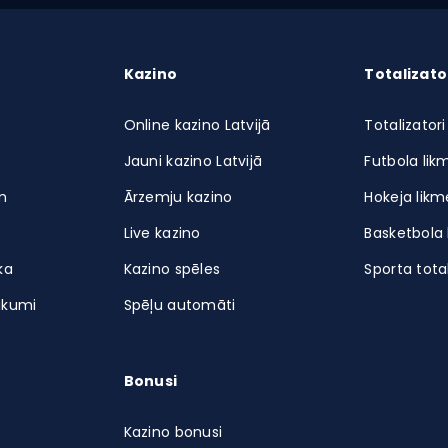
Kazino
Totalizato
Online kazino Latvijā
Totalizatori
Jauni kazino Latvijā
Futbola lik
m
Ārzemju kazino
Hokeja likm
Live kazino
Basketbola 
ka
Kazino spēles
Sporta total
ikumi
Spēļu automāti
Bonusi
Kazino bonusi