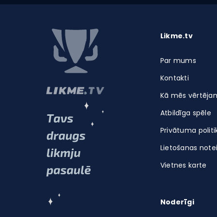
Likme.tv
Par mums
Kontakti
Kā mēs vērtēja
Atbildīga spēle
Privātuma politi
Lietošanas note
Vietnes karte
Noderīgi