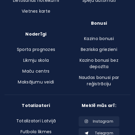
Lietošanas noteikumi
Spēļu automāti
Vietnes karte
Bonusi
Noderīgi
Kazino bonusi
Sporta prognozes
Bezriska griezieni
Likmju skola
Kazino bonusi bez
depozīta
Maču centrs
Naudas bonusi par
Maksājumu veidi
reģistrāciju
Totalizatori
Meklē mūs arī:
Totalizatori Latvijā
Instagram
Futbola likmes
Telegram