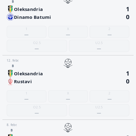
B
1
Oleksandria
0
Dinamo Batumi
1
X
2
—
—
—
O2.5
U2.5
—
—
12. febr.
B
1
Oleksandria
0
Rustavi
1
X
2
—
—
—
O2.5
U2.5
—
—
8. febr.
B