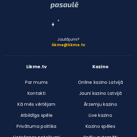
Jautājumi?
likme@likme.tv
Likme.tv
Kazino
Par mums
Online kazino Latvijā
Kontakti
Jauni kazino Latvijā
Kā mēs vērtējam
Ārzemju kazino
Atbildīga spēle
Live kazino
Privātuma politika
Kazino spēles