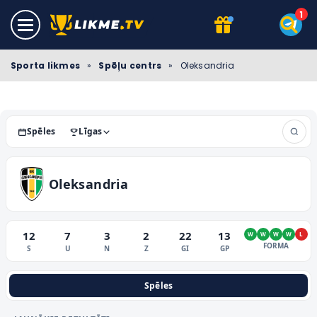
Sporta likmes
»
Spēļu centrs
»
Oleksandria
Spēles
Līgas
Oleksandria
12
7
3
2
22
13
W
W
W
W
L
FORMA
S
U
N
Z
GI
GP
Spēles