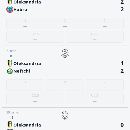
2
Oleksandria
2
Hobro
1
X
2
—
—
—
O2.5
U2.5
—
—
7. febr.
B
1
Oleksandria
2
Neftchi
1
X
2
—
—
—
O2.5
U2.5
—
—
29. janv.
B
0
Oleksandria