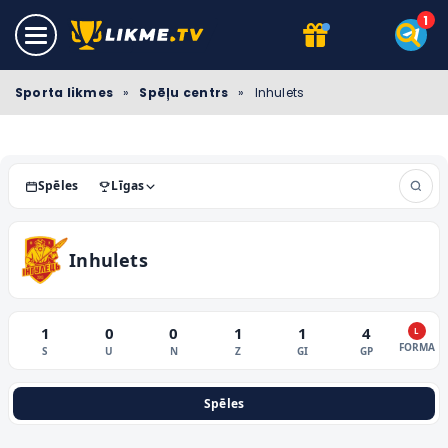
Sporta likmes
»
Spēļu centrs
»
Inhulets
Spēles
Līgas
Inhulets
1
0
0
1
1
4
L
FORMA
S
U
N
Z
GI
GP
Spēles