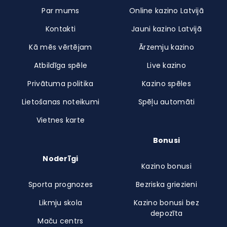
Par mums
Online kazino Latvijā
Kontakti
Jauni kazino Latvijā
Kā mēs vērtējam
Ārzemju kazino
Atbildīga spēle
Live kazino
Privātuma politika
Kazino spēles
Lietošanas noteikumi
Spēļu automāti
Vietnes karte
Bonusi
Noderīgi
Kazino bonusi
Sporta prognozes
Bezriska griezieni
Likmju skola
Kazino bonusi bez
depozīta
Maču centrs