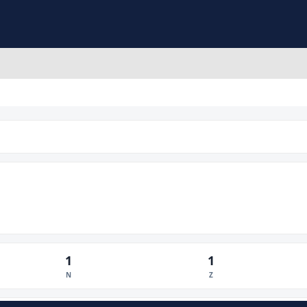
1
1
N
Z