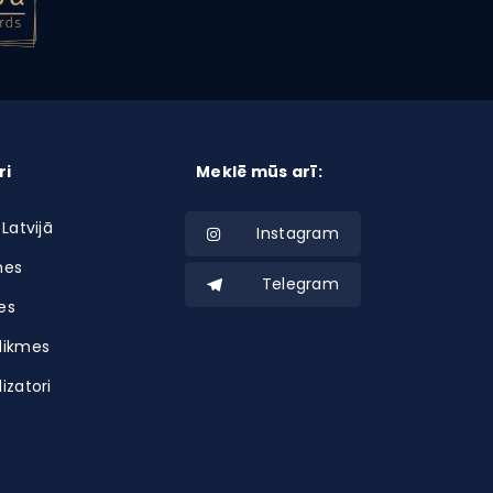
ri
Meklē mūs arī:
 Latvijā
Instagram
mes
Telegram
es
likmes
izatori