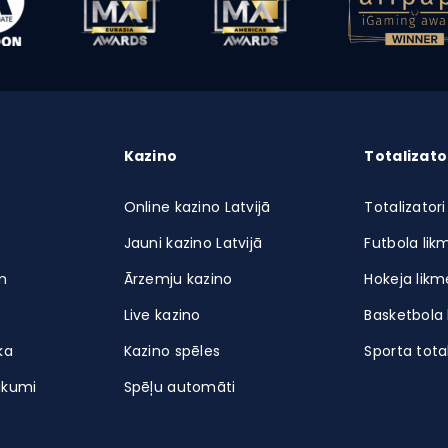
Kazino
Totalizato
Online kazino Latvijā
Totalizatori
Jauni kazino Latvijā
Futbola lik
m
Ārzemju kazino
Hokeja likm
Live kazino
Basketbola 
ka
Kazino spēles
Sporta total
ikumi
Spēļu automāti