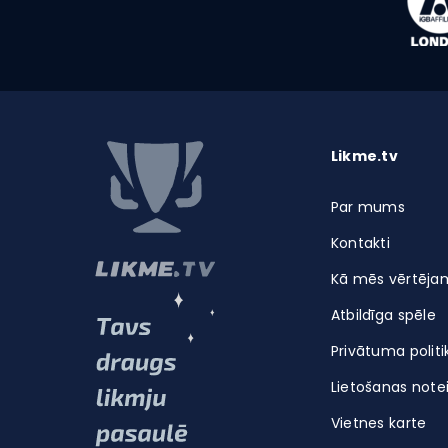
Likme.tv
Par mums
Kontakti
Kā mēs vērtēja
Atbildīga spēle
Privātuma politi
Lietošanas note
Vietnes karte