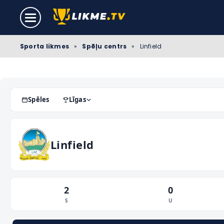
Sporta likmes
»
Spēļu centrs
»
Linfield
Spēles
Līgas
Linfield
2
0
S
U