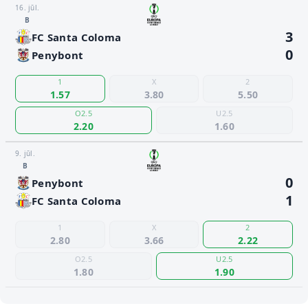
16. jūl.
B
3
FC Santa Coloma
0
Penybont
1
X
2
1.57
3.80
5.50
O2.5
U2.5
2.20
1.60
9. jūl.
B
0
Penybont
1
FC Santa Coloma
1
X
2
2.80
3.66
2.22
O2.5
U2.5
1.80
1.90