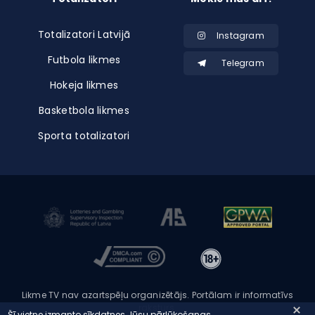
Totalizatori Latvijā
Instagram
Futbola likmes
Telegram
Hokeja likmes
Basketbola likmes
Sporta totalizatori
Likme TV nav azartspēļu organizētājs. Portālam ir informatīvs
raksturs.
Šī vietne izmanto sīkdatnes Jūsu pārlūkošanas