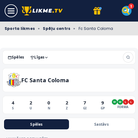
Sporta likmes
»
Spēļu centrs
»
Fc Santa Coloma
Spēles
Līgas
FC Santa Coloma
4
2
0
2
7
9
W
W
L
L
FORMA
S
U
N
Z
GI
GP
Spēles
Sastāvs