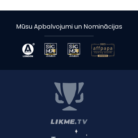
Mūsu Apbalvojumi un Nominācijas