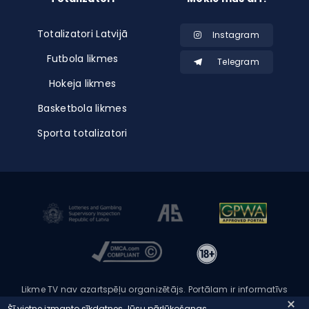
Totalizatori Latvijā
Instagram
Futbola likmes
Telegram
Hokeja likmes
Basketbola likmes
Sporta totalizatori
Likme TV nav azartspēļu organizētājs. Portālam ir informatīvs
raksturs.
Šī vietne izmanto sīkdatnes Jūsu pārlūkošanas