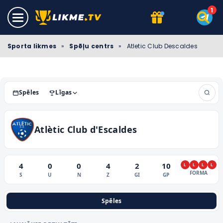
Sporta likmes
»
Spēļu centrs
»
Atletic Club Descaldes
Spēles
Līgas
Atlètic Club d'Escaldes
4
0
0
4
2
10
L
L
L
L
FORMA
S
U
N
Z
GI
GP
Spēles